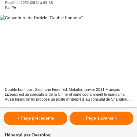
Publié le 20/01/2011 à 06:38
Par
Yv
Double bonheur , Stéphane Fière, Ed. Métailié, janvier 2011 François
Lizeaux est un spécialiste de la Chine et parle couramment le mandarin.
Aussi lorsqu'on lui propose un poste d'interprète au consulat de Shanghai, il
saute sur l'occasion et arrive très...
< Page précédente
Page suivante >
Hébergé par Overblog