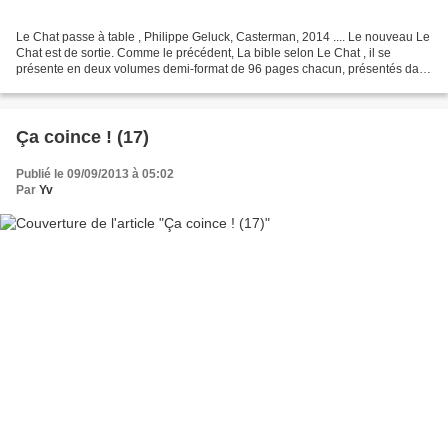
Le Chat passe à table , Philippe Geluck, Casterman, 2014 .... Le nouveau Le
Chat est de sortie. Comme le précédent, La bible selon Le Chat , il se
présente en deux volumes demi-format de 96 pages chacun, présentés dans
une boîte, avec en prime La gazette...
Ça coince ! (17)
Publié le 09/09/2013 à 05:02
Par
Yv