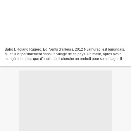
Baho !, Roland Rugero, Ed. Vents d'ailleurs, 2012 Nyamuragi est burundais.
Muet, il vit paisiblement dans un village de ce pays. Un matin, après avoir
mangé et bu plus que d'habitude, il cherche un endroit pour se soulager. Il
aborde une jeune fille de...