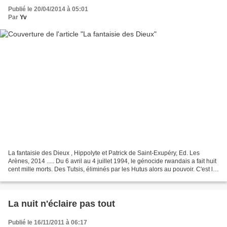
Publié le 20/04/2014 à 05:01
Par
Yv
La fantaisie des Dieux , Hippolyte et Patrick de Saint-Exupéry, Ed. Les
Arènes, 2014 ..... Du 6 avril au 4 juillet 1994, le génocide rwandais a fait huit
cent mille morts. Des Tutsis, éliminés par les Hutus alors au pouvoir. C'est le
génocide le plus...
La nuit n'éclaire pas tout
Publié le 16/11/2011 à 06:17