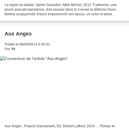
La rigole du diable, Sylvie Granotier, Albin Michel, 2011 "Catherine, une
jeune avocate parisienne, doit assurer dans la Creuse la défense d'une
femme soupçonnée d'avoir empoisonné son époux, un riche et vieux
paysan. Tout accuse sa cliente. Mais, de...
Aux Anges
Publié le 08/04/2014 à 05:01
Par
Yv
Aux Anges , Francis Dannemark, Éd. Robert Laffont, 2014 .... Florian et