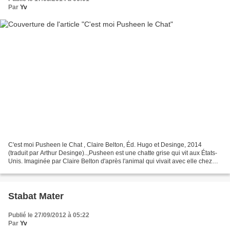
Par
Yv
C'est moi Pusheen le Chat , Claire Belton, Éd. Hugo et Desinge, 2014
(traduit par Arthur Desinge)..,Pusheen est une chatte grise qui vit aux États-
Unis. Imaginée par Claire Belton d'après l'animal qui vivait avec elle chez
ses parents et reproduite sur...
Stabat Mater
Publié le 27/09/2012 à 05:22
Par
Yv