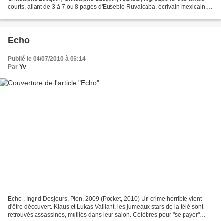
courts, allant de 3 à 7 ou 8 pages d'Eusebio Ruvalcaba, écrivain mexicain.
Cinquante et une nouvelles qui...
Echo
Publié le 04/07/2010 à 06:14
Par
Yv
Echo , Ingrid Desjours, Plon, 2009 (Pocket, 2010) Un crime horrible vient
d'être découvert. Klaus et Lukas Vaillant, les jumeaux stars de la télé sont
retrouvés assassinés, mutilés dans leur salon. Célèbres pour "se payer"