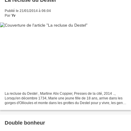
Publié le 21/01/2014 à 06:04
Par
Yv
La recluse du Destel , Martine Alix Coppier, Presses de la cité, 2014 ..,
Lorsqu'en décembre 1734, Marie une jeune fille de 18 ans, arrive dans les
gorges d'Ollioules et monte dans les grottes du Destel pour y vivre, les gens
du village voisin se demandent...
Double bonheur