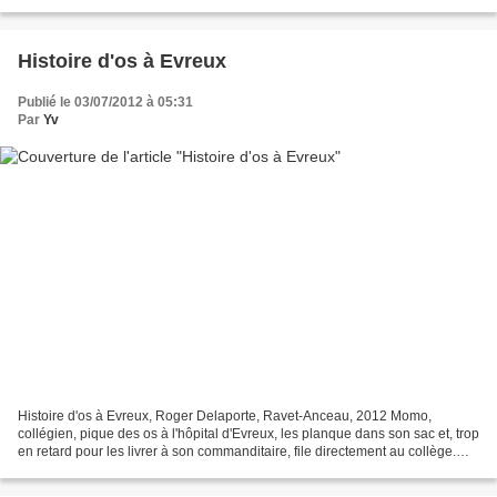
leurs invités -certains même...
Histoire d'os à Evreux
Publié le 03/07/2012 à 05:31
Par
Yv
Histoire d'os à Evreux, Roger Delaporte, Ravet-Anceau, 2012 Momo,
collégien, pique des os à l'hôpital d'Evreux, les planque dans son sac et, trop
en retard pour les livrer à son commanditaire, file directement au collège.
Lors d'une altercation, son sac...