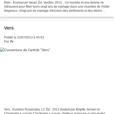
Rien , Emmanuel Venet, Éd. Verdier, 2013 .. Un homme et une femme se
retrouvent pour fêter leurs vingt ans de mariage dans une chambre de l'hôtel
Negresco. Vingt ans de mariage d'érosion des sentiments et des désirs.
Après avoir fait l'amour, chacun d'entre...
Vers
Publié le 22/07/2013 à 05:01
Par
Yv
Vers , Eusebio Ruvalcaba, LC Éd., 2013 (traduit par Brigitte Jensen et
Christophe Lucquin) Christophe Lucquin, l'éditeur, regroupe ici des textes