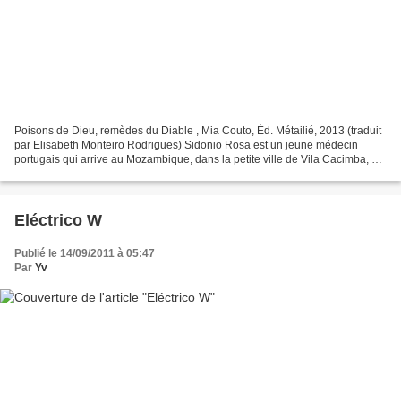
Poisons de Dieu, remèdes du Diable , Mia Couto, Éd. Métailié, 2013 (traduit
par Elisabeth Monteiro Rodrigues) Sidonio Rosa est un jeune médecin
portugais qui arrive au Mozambique, dans la petite ville de Vila Cacimba, à
la recherche de la femme qu'il...
Eléctrico W
Publié le 14/09/2011 à 05:47
Par
Yv