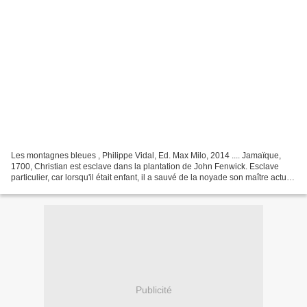
Les montagnes bleues , Philippe Vidal, Ed. Max Milo, 2014 .... Jamaïque,
1700, Christian est esclave dans la plantation de John Fenwick. Esclave
particulier, car lorsqu'il était enfant, il a sauvé de la noyade son maître actuel,
enfant lui aussi. En reconnaissance,...
Publicité