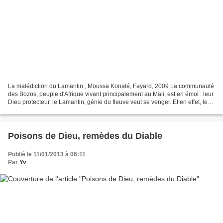
La malédiction du Lamantin , Moussa Konaté, Fayard, 2009 La communauté
des Bozos, peuple d'Afrique vivant principalement au Mali, est en émoi : leur
Dieu protecteur, le Lamantin, génie du fleuve veut se venger. Et en effet, le
chef des Bozos et sa femme...
Poisons de Dieu, remèdes du Diable
Publié le 11/01/2013 à 06:11
Par
Yv