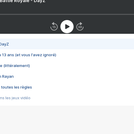
 Battle Royale - DayZ
 DayZ
 a 13 ans (et vous l'avez ignoré)
e (littéralement)
im Rayan
 toutes les règles
s les jeux vidéo
us choquant de Rockstar ? - Le scandale BULLY
e plus moche de Steam
du RÊVE tourne au CAUCHEMAR