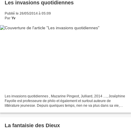
Les invasions quotidiennes
Publié le 26/05/2014 à 05:09
Par
Yv
Les invasions quotidiennes , Mazarine Pingeot, Julliard, 2014 ...., Joséphine
Fayolle est professeure de philo et également et surtout auteure de
littérature jeunesse. Depuis quelques temps, rien ne va plus dans sa vie,
entre son angoisse de la page blanche,...
La fantaisie des Dieux