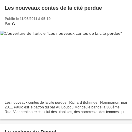
Les nouveaux contes de la cité perdue
Publié le 11/05/2011 à 05:19
Par
Yv
Les nouveaux contes de la cité perdue , Richard Bohringer, Flammarion, mai
2011 Paulo est le patron du bar Au Bout du Monde, le bar de la 300ème
Rue. Viennent boire chez lui des utopistes, des hommes et des femmes qui
croient encore que le monde peut...
La recluse du Destel