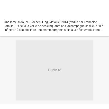
Une lame si douce , Jochen Jung, Métailié, 2014 (traduit par Françoise
Toraille) .., Ute, à la veille de ses cinquante ans, accompagne sa fille Ruth à
l'hôpital où elle doit faire une mammographie suite à la découverte d'une
grosseur. Comme souvent les...
Publicité