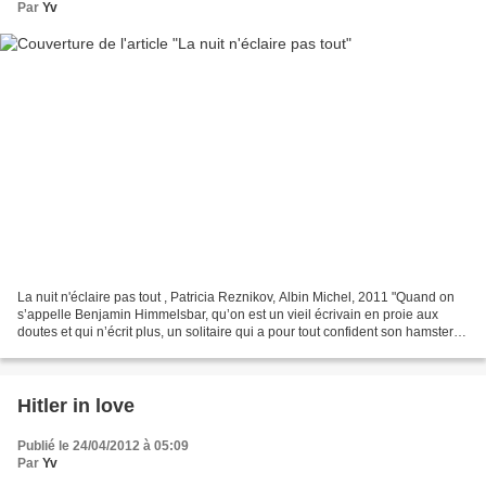
Par
Yv
La nuit n'éclaire pas tout , Patricia Reznikov, Albin Michel, 2011 "Quand on
s’appelle Benjamin Himmelsbar, qu’on est un vieil écrivain en proie aux
doutes et qui n’écrit plus, un solitaire qui a pour tout confident son hamster
Igor, et qu’on rencontre...
Hitler in love
Publié le 24/04/2012 à 05:09
Par
Yv