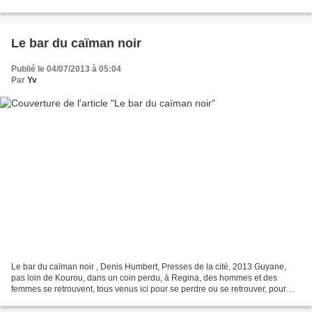
l'Intérieur, Dominique Galarzot dans...
Le bar du caïman noir
Publié le 04/07/2013 à 05:04
Par
Yv
Le bar du caïman noir , Denis Humbert, Presses de la cité, 2013 Guyane,
pas loin de Kourou, dans un coin perdu, à Regina, des hommes et des
femmes se retrouvent, tous venus ici pour se perdre ou se retrouver, pour
oublier, pour se faire oublier, pour...