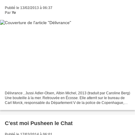
Publié le 13/02/2013 à 06:37
Par
Yv
Délivrance , Jussi Adler-Olsen, Albin Michel, 2013 (traduit par Caroline Berg)
Une bouteille à la mer. Retrouvée en Écosse. Elle atterrit sur le bureau de
Carl Morck, responsable du Département V de la police de Copenhague,
chargé d'enquêter sur de vieilles...
C'est moi Pusheen le Chat
Publié le 17/03/2014 à 06:01