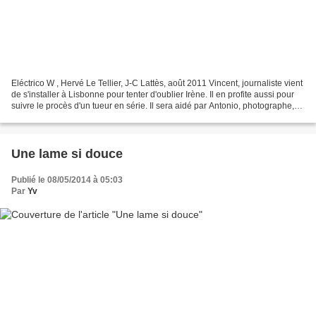
Eléctrico W , Hervé Le Tellier, J-C Lattès, août 2011 Vincent, journaliste vient
de s'installer à Lisbonne pour tenter d'oublier Irène. Il en profite aussi pour
suivre le procès d'un tueur en série. Il sera aidé par Antonio, photographe,
qui revient dans...
Une lame si douce
Publié le 08/05/2014 à 05:03
Par
Yv