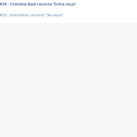
#26 : Chimène Badi raconte "Entre nous"
#25 : Indochine raconte "3e sexe"
#24 : Zaho raconte "C'est chelou"
#23 : Patrick Bruel raconte "Au café des délices"
#22 : Kyo raconte "Le chemin"
#21 : Nolwenn Leroy raconte "Cassé"
#20 : Patrick Hernandez raconte "Born to be alive"
#19 : Lorie raconte "Près de moi"
#18 : Michael Jones raconte "A nos actes manqués" (avec Jean-Jacque
#17 : Khaled raconte "Aïcha"
#16 : Corneille raconte "Parce qu'on vient de loin"
#15 : Indochine raconte "L'aventurier"
14 : Lorie raconte "Sur un air latino"