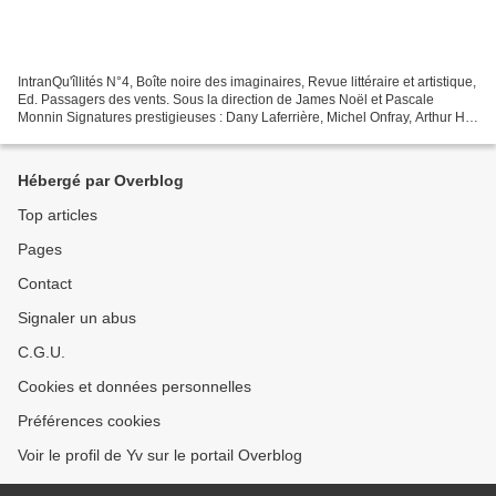
IntranQu'îllités N°4, Boîte noire des imaginaires, Revue littéraire et artistique,
Ed. Passagers des vents. Sous la direction de James Noël et Pascale
Monnin Signatures prestigieuses : Dany Laferrière, Michel Onfray, Arthur H,
Hubert Haddad, René Depestre,...
Hébergé par Overblog
Top articles
Pages
Contact
Signaler un abus
C.G.U.
Cookies et données personnelles
Préférences cookies
Voir le profil de Yv sur le portail Overblog