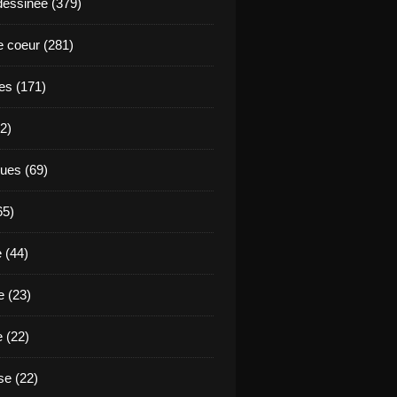
essinée (379)
 coeur (281)
es (171)
2)
ues (69)
65)
 (44)
 (23)
e (22)
e (22)