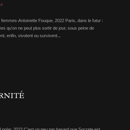
ur
s femmes-Antoinette Fouque, 2022 Paris, dans le futur :
es qu'on ne peut plus sortir de jour, sous peine de
ent, enfin, vivotent ou survivent...
ERNITÉ
gal polar, 2022 C'est un peu par hasard que Socrate est