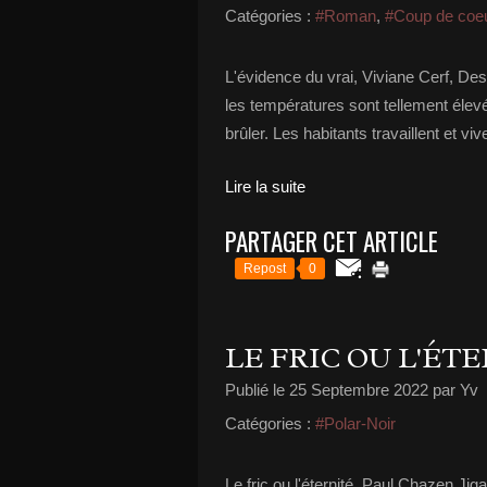
Catégories :
#Roman
,
#Coup de coe
L'évidence du vrai, Viviane Cerf, De
les températures sont tellement élevé
brûler. Les habitants travaillent et viv
Lire la suite
PARTAGER CET ARTICLE
Repost
0
LE FRIC OU L'ÉT
Publié le
25 Septembre 2022
par Yv
Catégories :
#Polar-Noir
Le fric ou l'éternité, Paul Chazen Ji