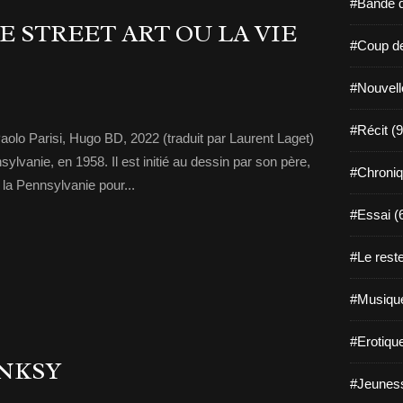
#Bande d
E STREET ART OU LA VIE
#Coup de
#Nouvell
#Récit (9
 Paolo Parisi, Hugo BD, 2022 (traduit par Laurent Laget)
ylvanie, en 1958. Il est initié au dessin par son père,
#Chroniq
te la Pennsylvanie pour...
#Essai (
#Le reste
#Musique
#Erotiqu
NKSY
#Jeuness