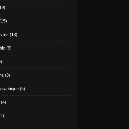
19)
(15)
ivres (13)
hie (9)
9)
e (8)
raphique (5)
 (4)
2)