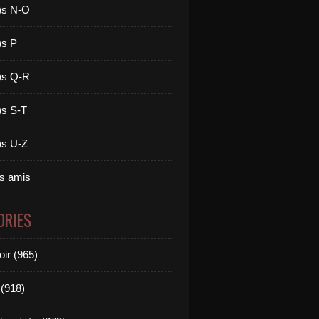
)s N-O
)s P
)s Q-R
)s S-T
)s U-Z
es amis
ORIES
oir (965)
(918)