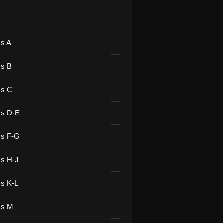
)s A
)s B
)s C
)s D-E
)s F-G
)s H-J
)s K-L
)s M