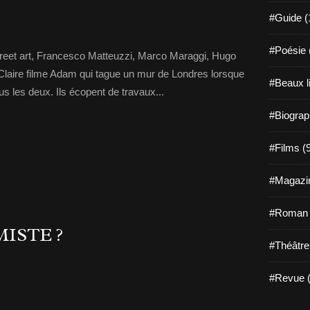
#Guide (
#Poésie 
treet art, Francesco Matteuzzi, Marco Maraggi, Hugo
 Claire filme Adam qui tague un mur de Londres lorsque
#Beaux l
tous les deux. Ils écopent de travaux...
#Biograp
#Films (
#Magazin
#Roman g
MISTE ?
#Théâtre
#Revue (