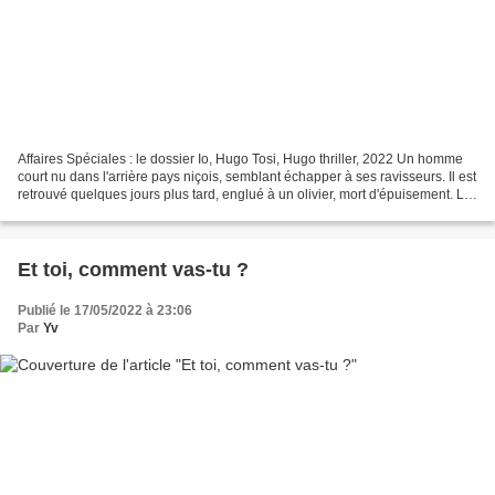
Affaires Spéciales : le dossier Io, Hugo Tosi, Hugo thriller, 2022 Un homme
court nu dans l'arrière pays niçois, semblant échapper à ses ravisseurs. Il est
retrouvé quelques jours plus tard, englué à un olivier, mort d'épuisement. La
capitaine de gendarmerie...
Et toi, comment vas-tu ?
Publié le 17/05/2022 à 23:06
Par
Yv