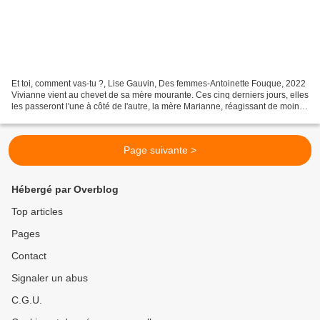
Et toi, comment vas-tu ?, Lise Gauvin, Des femmes-Antoinette Fouque, 2022
Vivianne vient au chevet de sa mère mourante. Ces cinq derniers jours, elles
les passeront l'une à côté de l'autre, la mère Marianne, réagissant de moins
en moins aux sollicitations...
Page suivante >
Hébergé par Overblog
Top articles
Pages
Contact
Signaler un abus
C.G.U.