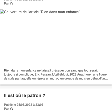
Par
Yv
Rien dans mon enfance ne laissait présager bon sang que tout serait
toujours si compliqué, Eric Pessan, L'œil ébloui, 2022 Anaphore : une figure
de style par laquelle on répète un mot ou un groupe de mots en début d'une
phrase, rendue populaire en 2012...
Il est où le patron ?
Publié le 25/05/2022 à 23:06
Par
Yv