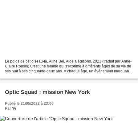
Le poids de cet oiseau-là, Aline Bei, Aldeia éditions, 2021 (traduit par Anne-
Claire Ronsin) C'est une femme qui s'exprime à différents âges de sa vie de
ses huit à ses cinquante-deux ans. A chaque âge, un événement marquant
voire traumatisant : dès 8...
Optic Squad : mission New York
Publié le 21/05/2022 à 23:06
Par
Yv