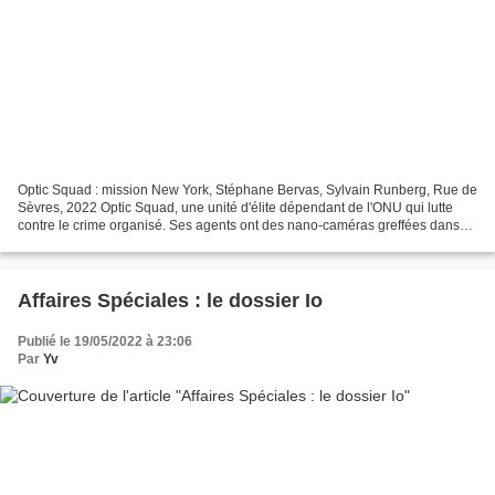
Optic Squad : mission New York, Stéphane Bervas, Sylvain Runberg, Rue de
Sèvres, 2022 Optic Squad, une unité d'élite dépendant de l'ONU qui lutte
contre le crime organisé. Ses agents ont des nano-caméras greffées dans
leur cornée pour filmer tout ce qu'ils...
Affaires Spéciales : le dossier Io
Publié le 19/05/2022 à 23:06
Par
Yv