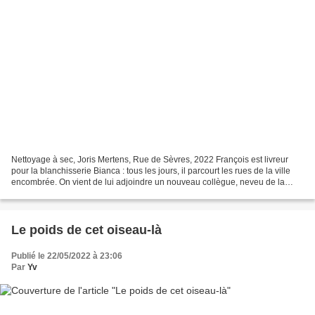
Nettoyage à sec, Joris Mertens, Rue de Sèvres, 2022 François est livreur
pour la blanchisserie Bianca : tous les jours, il parcourt les rues de la ville
encombrée. On vient de lui adjoindre un nouveau collègue, neveu de la
patronne, qui ne cesse de parler...
Le poids de cet oiseau-là
Publié le 22/05/2022 à 23:06
Par
Yv