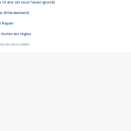
 a 13 ans (et vous l'avez ignoré)
e (littéralement)
im Rayan
 toutes les règles
s les jeux vidéo
us choquant de Rockstar ? - Le scandale BULLY
e plus moche de Steam
du RÊVE tourne au CAUCHEMAR
pendant 8 heures
it… à tort
umiliés par un jeu vidéo
ire - Final Fantasy 8
ti un empire - Age of Empires