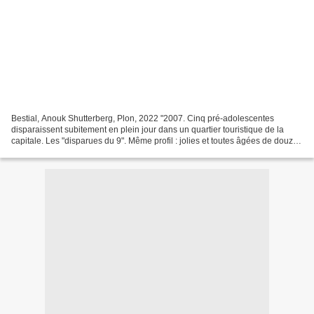
Bestial, Anouk Shutterberg, Plon, 2022 "2007. Cinq pré-adolescentes
disparaissent subitement en plein jour dans un quartier touristique de la
capitale. Les "disparues du 9". Même profil : jolies et toutes âgées de douze
ans. Malgré l'acharnement du commandant...