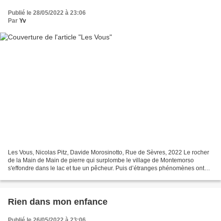
Publié le 28/05/2022 à 23:06
Par
Yv
Les Vous, Nicolas Pitz, Davide Morosinotto, Rue de Sèvres, 2022 Le rocher
de la Main de Main de pierre qui surplombe le village de Montemorso
s'effondre dans le lac et tue un pêcheur. Puis d’étranges phénomènes ont
lieu dans les jours qui suivent, jusqu'à...
Rien dans mon enfance
Publié le 26/05/2022 à 23:06