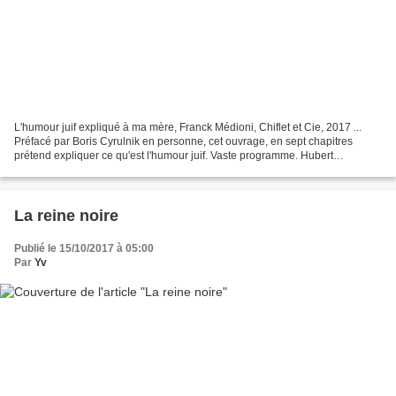
L'humour juif expliqué à ma mère, Franck Médioni, Chiflet et Cie, 2017 ...
Préfacé par Boris Cyrulnik en personne, cet ouvrage, en sept chapitres
prétend expliquer ce qu'est l'humour juif. Vaste programme. Hubert
Bonnisseur de la Bath (OSS 117) ne dit-il...
La reine noire
Publié le 15/10/2017 à 05:00
Par
Yv