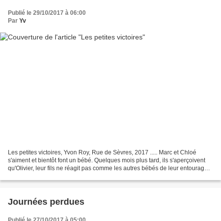
Publié le 29/10/2017 à 06:00
Par
Yv
Les petites victoires, Yvon Roy, Rue de Sèvres, 2017 ..... Marc et Chloé
s'aiment et bientôt font un bébé. Quelques mois plus tard, ils s'aperçoivent
qu'Olivier, leur fils ne réagit pas comme les autres bébés de leur entourage.
Le verdict tombe : autiste....
Journées perdues
Publié le 27/10/2017 à 05:00