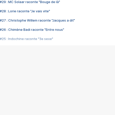
#29 : MC Solaar raconte "Bouge de là"
28 : Lorie raconte "Je vais vite"
#27 : Christophe Willem raconte "Jacques a dit"
#26 : Chimène Badi raconte "Entre nous"
#25 : Indochine raconte "3e sexe"
#24 : Zaho raconte "C'est chelou"
#23 : Patrick Bruel raconte "Au café des délices"
#22 : Kyo raconte "Le chemin"
#21 : Nolwenn Leroy raconte "Cassé"
#20 : Patrick Hernandez raconte "Born to be alive"
#19 : Lorie raconte "Près de moi"
#18 : Michael Jones raconte "A nos actes manqués" (avec Jean-Jacque
#17 : Khaled raconte "Aïcha"