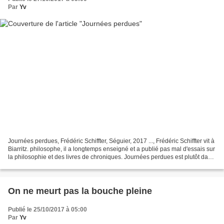
Par
Yv
Journées perdues, Frédéric Schiffter, Séguier, 2017 ..., Frédéric Schiffter vit à
Biarritz. philosophe, il a longtemps enseigné et a publié pas mal d'essais sur
la philosophie et des livres de chroniques. Journées perdues est plutôt dans
la seconde case...
On ne meurt pas la bouche pleine
Publié le 25/10/2017 à 05:00
Par
Yv