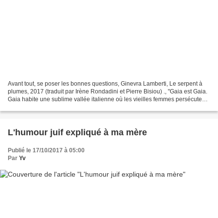
Avant tout, se poser les bonnes questions, Ginevra Lamberti, Le serpent à
plumes, 2017 (traduit par Irène Rondadini et Pierre Bisiou) ., "Gaia est Gaia.
Gaia habite une sublime vallée italienne où les vieilles femmes persécutent
les limaces. Puis Gaia...
L'humour juif expliqué à ma mère
Publié le 17/10/2017 à 05:00
Par
Yv