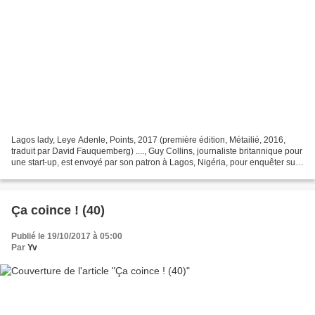
Lagos lady, Leye Adenle, Points, 2017 (première édition, Métailié, 2016,
traduit par David Fauquemberg) ...., Guy Collins, journaliste britannique pour
une start-up, est envoyé par son patron à Lagos, Nigéria, pour enquêter sur
les prochaines élections...
Ça coince ! (40)
Publié le 19/10/2017 à 05:00
Par
Yv