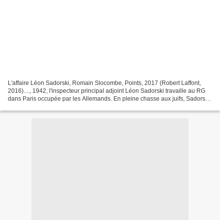
L'affaire Léon Sadorski, Romain Slocombe, Points, 2017 (Robert Laffont,
2016)...., 1942, l'inspecteur principal adjoint Léon Sadorski travaille au RG
dans Paris occupée par les Allemands. En pleine chasse aux juifs, Sadorski,
flic zélé n'hésite pas à...