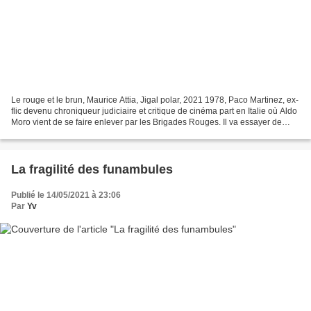
Le rouge et le brun, Maurice Attia, Jigal polar, 2021 1978, Paco Martinez, ex-
flic devenu chroniqueur judiciaire et critique de cinéma part en Italie où Aldo
Moro vient de se faire enlever par les Brigades Rouges. Il va essayer de
faire des articles sur...
La fragilité des funambules
Publié le 14/05/2021 à 23:06
Par
Yv