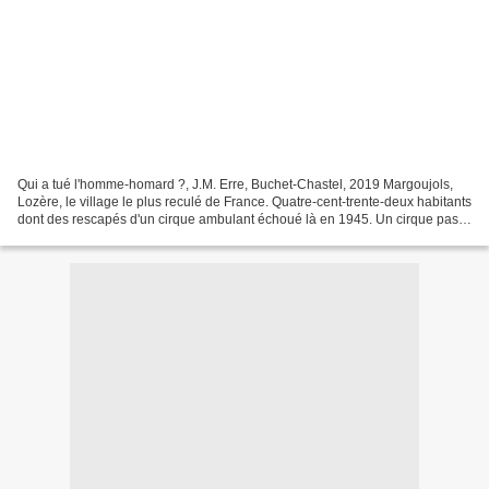
Qui a tué l'homme-homard ?, J.M. Erre, Buchet-Chastel, 2019 Margoujols,
Lozère, le village le plus reculé de France. Quatre-cent-trente-deux habitants
dont des rescapés d'un cirque ambulant échoué là en 1945. Un cirque pas
comme les autres, l'un de ceux...