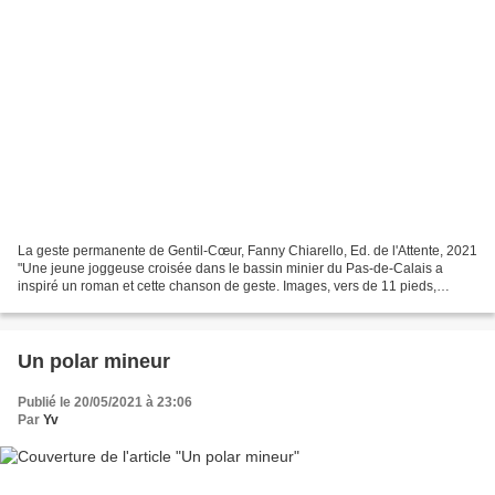
La geste permanente de Gentil-Cœur, Fanny Chiarello, Ed. de l'Attente, 2021
"Une jeune joggeuse croisée dans le bassin minier du Pas-de-Calais a
inspiré un roman et cette chanson de geste. Images, vers de 11 pieds,
assonances et allitérations, mais rien...
Un polar mineur
Publié le 20/05/2021 à 23:06
Par
Yv