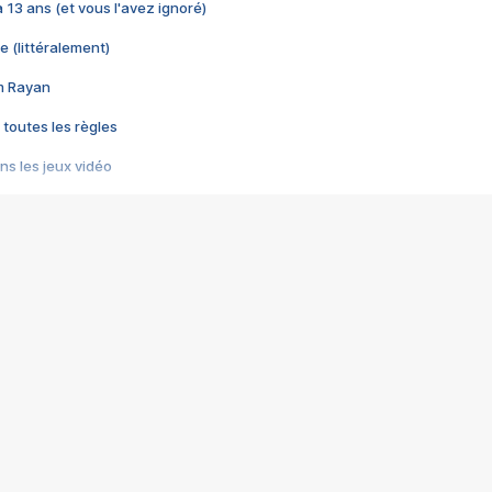
 a 13 ans (et vous l'avez ignoré)
e (littéralement)
im Rayan
 toutes les règles
s les jeux vidéo
us choquant de Rockstar ? - Le scandale BULLY
e plus moche de Steam
du RÊVE tourne au CAUCHEMAR
pendant 8 heures
it… à tort
umiliés par un jeu vidéo
ire - Final Fantasy 8
ti un empire - Age of Empires