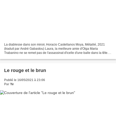
La diablesse dans son miroir, Horacio Castellanos Moya, Métailié, 2021
(traduit par André Gabastou) Laura, la meilleure amie d'Olga Maria
Trabanino ne se remet pas de l'assassinat d'icelle d'une balle dans la tête.
Elle raconte, dans un très long monologue...
Le rouge et le brun
Publié le 16/05/2021 à 23:06
Par
Yv