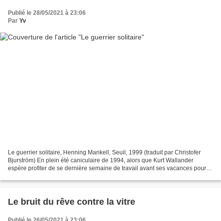
Publié le 28/05/2021 à 23:06
Par
Yv
Le guerrier solitaire, Henning Mankell, Seuil, 1999 (traduit par Christofer
Bjurström) En plein été caniculaire de 1994, alors que Kurt Wallander
espère profiter de se dernière semaine de travail avant ses vacances pour
expédier les affaires courantes,...
Le bruit du rêve contre la vitre
Publié le 26/05/2021 à 23:06