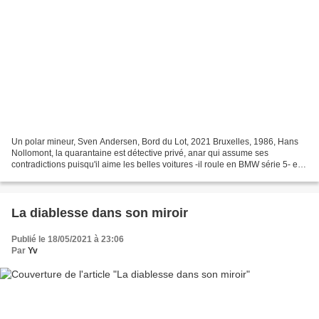
Un polar mineur, Sven Andersen, Bord du Lot, 2021 Bruxelles, 1986, Hans
Nollomont, la quarantaine est détective privé, anar qui assume ses
contradictions puisqu'il aime les belles voitures -il roule en BMW série 5- et
vit dans un quartier chic de la ville....
La diablesse dans son miroir
Publié le 18/05/2021 à 23:06
Par
Yv