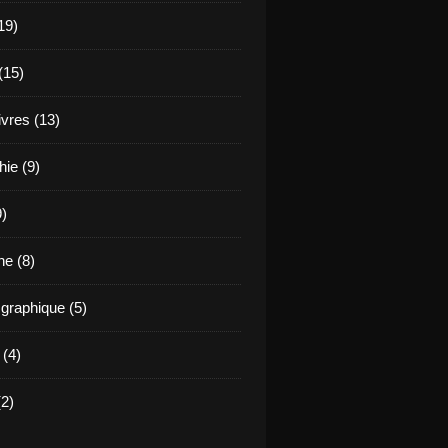
19)
(15)
ivres (13)
hie (9)
9)
e (8)
raphique (5)
 (4)
2)