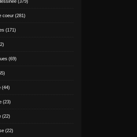
essinée (379)
 coeur (281)
es (171)
2)
ues (69)
65)
 (44)
 (23)
e (22)
e (22)