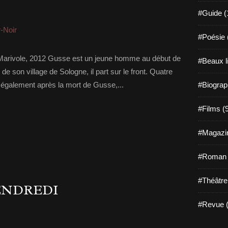
#Guide (
-Noir
#Poésie 
Marivole, 2012 Gusse est un jeune homme au début de
#Beaux l
 son village de Sologne, il part sur le front. Quatre
ns également après la mort de Gusse,...
#Biograp
#Films (
#Magazin
#Roman g
#Théâtre
ENDREDI
#Revue (