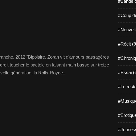
#Bande d
#Coup de
#Nouvell
#Récit (9
 branche, 2012 "Bipolaire, Zoran vit d'amours passagères
#Chroniq
l croit toucher le pactole en faisant main basse sur treize
#Essai (
elle génération, la Rolls-Royce...
#Le reste
#Musique
#Erotiqu
#Jeuness