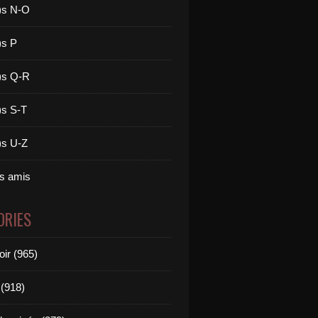
)s N-O
)s P
)s Q-R
)s S-T
)s U-Z
es amis
ORIES
oir (965)
(918)