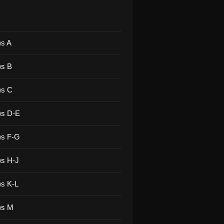
)s A
)s B
)s C
)s D-E
)s F-G
)s H-J
)s K-L
)s M