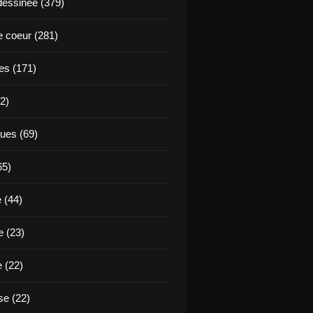
essinée (379)
 coeur (281)
es (171)
2)
ues (69)
65)
 (44)
 (23)
e (22)
e (22)