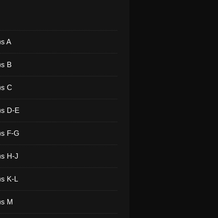
)s A
)s B
)s C
)s D-E
)s F-G
)s H-J
)s K-L
)s M