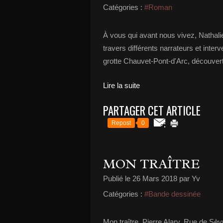
Catégories :
#Roman
À vous qui avant nous vivez, Nathal
travers différents narrateurs et inter
grotte Chauvet-Pont-d'Arc, découvert
Lire la suite
PARTAGER CET ARTICLE
Repost
0
MON TRAÎTRE
Publié le
26 Mars 2018
par Yv
Catégories :
#Bande dessinée
Mon traître, Pierre Alary, Rue de Sèv