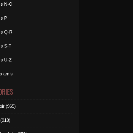
)s N-O
)s P
)s Q-R
)s S-T
)s U-Z
es amis
ORIES
oir (965)
(918)