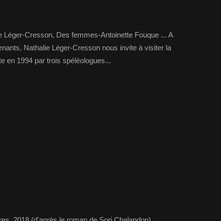
ie Léger-Cresson, Des femmes-Antoinette Fouque ... A
venants, Nathalie Léger-Cresson nous invite à visiter la
e en 1994 par trois spéléologues...
res, 2018 (d'après le roman de Sorj Chalandon).....