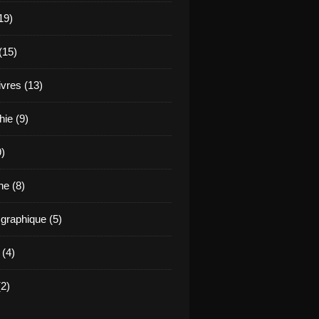
19)
(15)
ivres (13)
hie (9)
9)
e (8)
raphique (5)
 (4)
2)