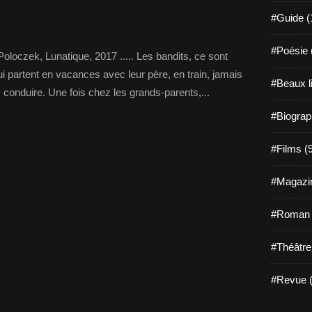
#Guide (
#Poésie 
oloczek, Lunatique, 2017 ..... Les bandits, ce sont
i partent en vacances avec leur père, en train, jamais
#Beaux l
s conduire. Une fois chez les grands-parents,...
#Biograp
#Films (
#Magazin
#Roman g
#Théâtre
#Revue (