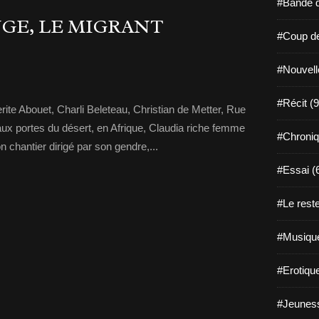
#Bande d
NGE, LE MIGRANT
#Coup de
#Nouvell
#Récit (9
rite Abouet, Charli Beleteau, Christian de Metter, Rue
aux portes du désert, en Afrique, Claudia riche femme
#Chroniq
n chantier dirigé par son gendre,...
#Essai (
#Le reste
#Musique
#Erotiqu
#Jeuness