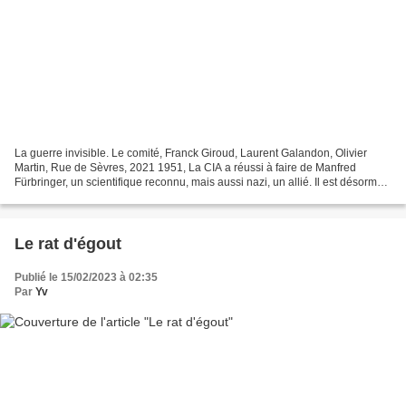
La guerre invisible. Le comité, Franck Giroud, Laurent Galandon, Olivier
Martin, Rue de Sèvres, 2021 1951, La CIA a réussi à faire de Manfred
Fürbringer, un scientifique reconnu, mais aussi nazi, un allié. Il est désormais
installé dans une base et travaille...
Le rat d'égout
Publié le 15/02/2023 à 02:35
Par
Yv