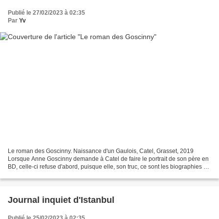
Publié le 27/02/2023 à 02:35
Par
Yv
Le roman des Goscinny. Naissance d'un Gaulois, Catel, Grasset, 2019
Lorsque Anne Goscinny demande à Catel de faire le portrait de son père en
BD, celle-ci refuse d'abord, puisque elle, son truc, ce sont les biographies de
femmes : Kiki de Montparnasse,...
Journal inquiet d'Istanbul
Publié le 25/02/2023 à 02:35