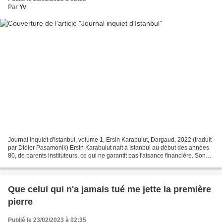
Par
Yv
Journal inquiet d'Istanbul, volume 1, Ersin Karabulut, Dargaud, 2022 (traduit
par Didier Pasamonik) Ersin Karabulut naît à Istanbul au début des années
80, de parents instituteurs, ce qui ne garantit pas l'aisance financière. Son
père réalise de petites...
Que celui qui n'a jamais tué me jette la première
pierre
Publié le 23/02/2023 à 02:35