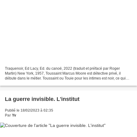
Traquenoir, Ed Lacy, Ed. du canoë, 2022 (traduit et préfacé par Roger
Martin) New York, 1957, Toussaint Marcus Moore est détective privé, il
débute dans le métier. Toussaint ou Touie pour les intimes est noir, ce qui
dans les années 50 est encore plus...
La guerre invisible. L'institut
Publié le 18/02/2023 à 02:35
Par
Yv