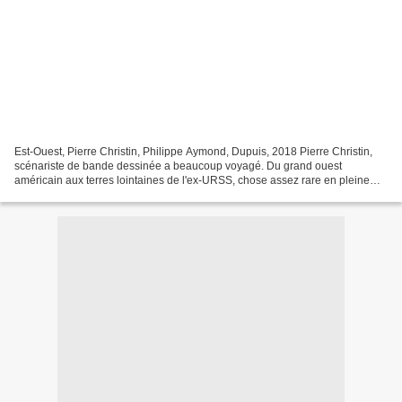
Est-Ouest, Pierre Christin, Philippe Aymond, Dupuis, 2018 Pierre Christin,
scénariste de bande dessinée a beaucoup voyagé. Du grand ouest
américain aux terres lointaines de l'ex-URSS, chose assez rare en pleine
guerre froide. Il raconte ses voyages et...