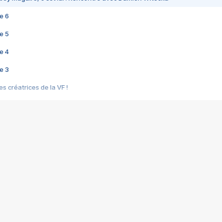
e 6
e 5
e 4
e 3
s créatrices de la VF !
e 2
e 1
e Mektoub My Love arrive enfin ! Rencontre avec Shaïn Boumedine et Sal
i : après Toni en famille
elle réalise le bouleversant Dites lui que je l'aime
ais ! Rencontre autour de Vie privée de Rebecca Zlotowski
 de Marguerite, Grave... Rencontre avec Ella Rumpf