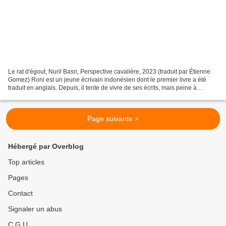
Le rat d'égout, Nuril Basri, Perspective cavalière, 2023 (traduit par Étienne
Gomez) Roni est un jeune écrivain indonésien dont le premier livre a été
traduit en anglais. Depuis, il tente de vivre de ses écrits, mais peine à
manger à sa faim tous les...
Page suivante >
Hébergé par Overblog
Top articles
Pages
Contact
Signaler un abus
C.G.U.