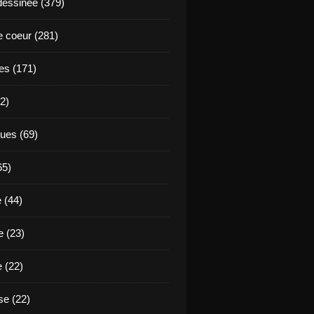
essinée (379)
 coeur (281)
es (171)
2)
ues (69)
65)
 (44)
 (23)
e (22)
e (22)