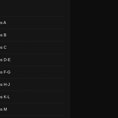
)s A
)s B
)s C
)s D-E
)s F-G
)s H-J
)s K-L
)s M