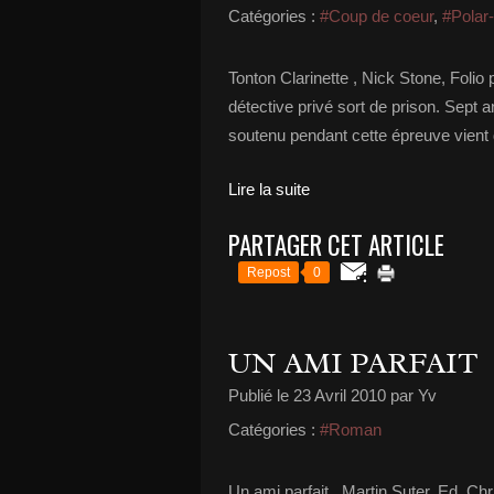
Catégories :
#Coup de coeur
,
#Polar
Tonton Clarinette , Nick Stone, Folio 
détective privé sort de prison. Sept 
soutenu pendant cette épreuve vient d
Lire la suite
PARTAGER CET ARTICLE
Repost
0
UN AMI PARFAIT
Publié le
23 Avril 2010
par Yv
Catégories :
#Roman
Un ami parfait , Martin Suter, Ed. Ch