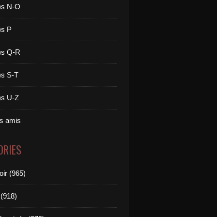
)s N-O
)s P
)s Q-R
)s S-T
)s U-Z
es amis
ORIES
oir (965)
(918)