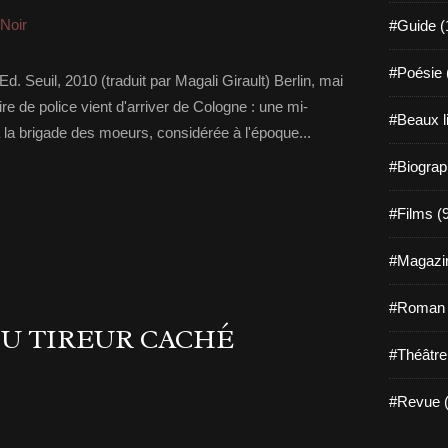
-Noir
#Guide (
#Poésie 
d. Seuil, 2010 (traduit par Magali Girault) Berlin, mai
 de police vient d'arriver de Cologne : une mi-
#Beaux l
 la brigade des moeurs, considérée à l'époque...
#Biograp
#Films (
#Magazin
#Roman g
DU TIREUR CACHÉ
#Théâtre
#Revue (