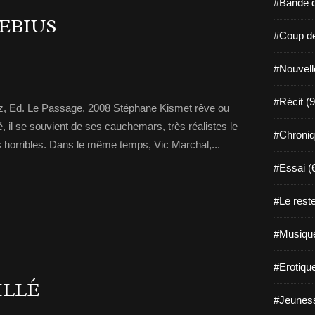
#Bande d
EBIUS
#Coup de
#Nouvell
#Récit (9
ez, Ed. Le Passage, 2008 Stéphane Kismet rêve ou
 il se souvient de ses cauchemars, très réalistes le
#Chroniq
 horribles. Dans le même temps, Vic Marchal,...
#Essai (
#Le reste
#Musique
#Erotiqu
ILLÉ
#Jeuness