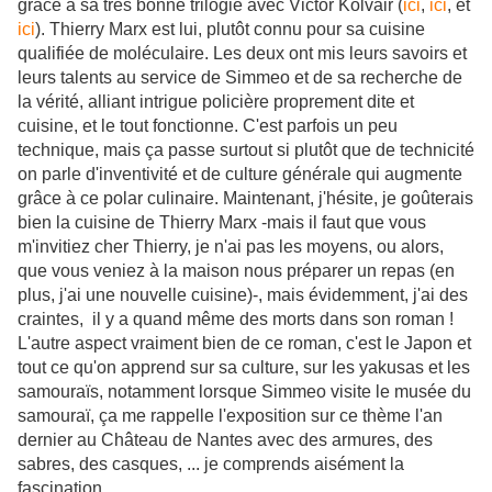
grâce à sa très bonne trilogie avec Victor Kolvair (
ici
,
ici
, et
ici
). Thierry Marx est lui, plutôt connu pour sa cuisine
qualifiée de moléculaire. Les deux ont mis leurs savoirs et
leurs talents au service de Simmeo et de sa recherche de
la vérité, alliant intrigue policière proprement dite et
cuisine, et le tout fonctionne. C'est parfois un peu
technique, mais ça passe surtout si plutôt que de technicité
on parle d'inventivité et de culture générale qui augmente
grâce à ce polar culinaire. Maintenant, j'hésite, je goûterais
bien la cuisine de Thierry Marx -mais il faut que vous
m'invitiez cher Thierry, je n'ai pas les moyens, ou alors,
que vous veniez à la maison nous préparer un repas (en
plus, j'ai une nouvelle cuisine)-, mais évidemment, j'ai des
craintes, il y a quand même des morts dans son roman !
L'autre aspect vraiment bien de ce roman, c'est le Japon et
tout ce qu'on apprend sur sa culture, sur les yakusas et les
samouraïs, notamment lorsque Simmeo visite le musée du
samouraï, ça me rappelle l'exposition sur ce thème l'an
dernier au Château de Nantes avec des armures, des
sabres, des casques, ... je comprends aisément la
fascination.