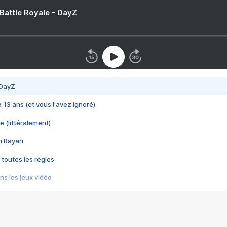
 Battle Royale - DayZ
 DayZ
 a 13 ans (et vous l'avez ignoré)
e (littéralement)
im Rayan
 toutes les règles
s les jeux vidéo
us choquant de Rockstar ? - Le scandale BULLY
e plus moche de Steam