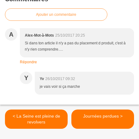
Ajouter un commentaire
A
Alex-Mot-à-Mots
25/10/2017 20:25
Si dans ton article il n'y a pas du placement d produit, c'est à
n'y rien comprendre.....
Répondre
Y
Yv
26/10/2017 09:32
je vais voir si ça marche
< La Seine est pleine de
Journées perdues >
revolvers