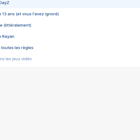
 DayZ
 a 13 ans (et vous l'avez ignoré)
e (littéralement)
im Rayan
 toutes les règles
s les jeux vidéo
us choquant de Rockstar ? - Le scandale BULLY
e plus moche de Steam
du RÊVE tourne au CAUCHEMAR
pendant 8 heures
it… à tort
umiliés par un jeu vidéo
ire - Final Fantasy 8