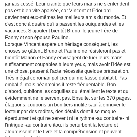
jamais cessé. Leur crainte que leurs maris ne s'entendent
pas est bien vite apaisée, car Vincent et Edouard
deviennent eux-mêmes les meilleurs amis du monde. Et
c'est donc à quatre qu'ils passent les ouiquendes et les
vacances. S'ajoutent bientôt Bruno, le jeune frère de
Fanny et son épouse Pauline.
Lorsque Vincent espère un héritage conséquent, les
choses se gâtent, Bruno et Pauline ne résisteront pas et
bientôt Marion et Fanny envisagent de tuer leurs maris
suffisamment coupables à leurs yeux, mais avoir l'idée est
une chose, passer à l'acte nécessite quelque préparation.
Très inégal ce roman policier qui me laisse dubitatif. Pas
emballé, mais néanmoins il reste fréquentable. Bon
d'abord, oublions les coquilles qui émaillent le texte et qui
évidemment ne le servent pas. Ensuite, sur les 370 pages,
élaguons, coupons un bon tiers inutile sauf à ennuyer le
lecteur par des redites, des détails dont il se moque
éperdument et qui ne servent ni le rythme -au contraire- ni
l'intrigue -au contraire itou, ils perturbent la lecture et
alourdissent et le livre et la compréhension et peuvent