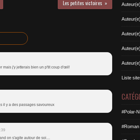
Les petites victoires
Auteur(e
Auteur(e
Auteur(e
Auteur(e
Auteur(e
 mais j'y jetterais bien un p'tit coup d'œil!
Liste sit
CATÉG
ras il y a des passages savoureux
#Polar-N
#Roman 
:39
and on s'agite autour de soi....