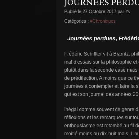
JOURNÉES PERD
Publié le
27 Octobre 2017
par Yv
Catégories :
#Chroniques
Journées perdues
, Frédéri
Frédéric Schiffter vit à Biarritz. 
mal d'essais sur la philosophie et
plutôt dans la seconde case mais
de prédilection. A moins que ce t
journées à contempler et faire la s
qui est son journal des années 20
Inégal comme souvent ce genre de l
réflexions et les remarques sur tou
enthousiasme est retombé au fil de
moitié moins ou dix-huit mois. L'hu