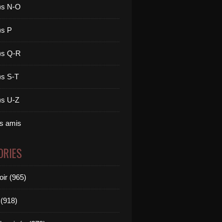
)s N-O
)s P
)s Q-R
)s S-T
)s U-Z
es amis
ORIES
oir (965)
(918)