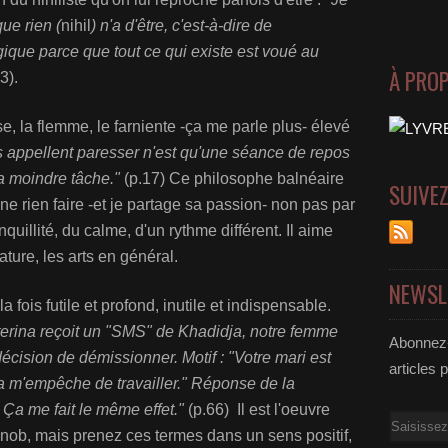
ue rien (
nihil
) n'a d'être, c'est-à-dire de
ique parce que tout ce qui existe est voué au
À PRO
3).
e, la flemme, le farniente -ça me parle plus- élevé
appellent paresser n'est qu'une séance de repos
a moindre tâche."
(p.17) Ce philosophe balnéaire
SUIVE
e rien faire -et je partage sa passion- non pas par
quillité, du calme, d'un rythme différent. Il aime
rature, les arts en général.
NEWSL
la fois futile et profond, inutile et indispensable.
terina reçoit un "SMS" de Khadidja, notre femme
Abonnez-
décision de démissionner. Motif : "Votre mari est
articles 
la m'empêche de travailler." Réponse de la
 Ça me fait le même effet."
(p.66) Il est l'oeuvre
Email
snob, mais prenez ces termes dans un sens positif,