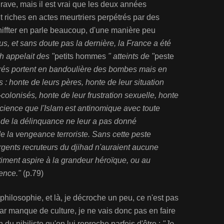
grave, mais il est vrai que les deux années
riches en actes meurtriers perpétrés par des
hiffter en parle beaucoup, d'une manière peu
us, et sans doute pas la dernière, la France a été
 appelait des "
petits hommes
" atteints de "
peste
érés portent en bandoulière des bombes mais en
: honte de leurs pères, honte de leur situation
-colonisés, honte de leur frustration sexuelle, honte
cience que l'Islam est antinomique avec toute
de la délinquance ne leur a pas donné
on de la vengeance terroriste. Sans cette peste
rgents recruteurs du djihad n'auraient aucune
iment aspire à la grandeur héroïque, ou au
mence."
(p.79)
philosophie, et là, je décroche un peu, ce n'est pas
par manque de culture, je ne vais donc pas en faire
n du nihiliste qu'on lui reproche parfois d'être :
"Je