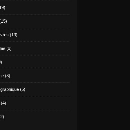
19)
(15)
ivres (13)
hie (9)
9)
e (8)
raphique (5)
 (4)
2)