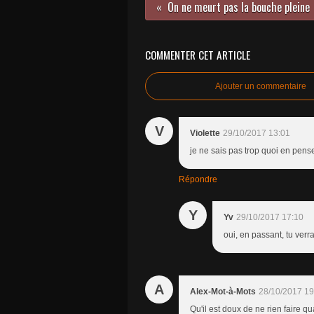
On ne meurt pas la bouche pleine
COMMENTER CET ARTICLE
Ajouter un commentaire
V
Violette
29/10/2017 13:01
je ne sais pas trop quoi en penser
Répondre
Y
Yv
29/10/2017 17:10
oui, en passant, tu ver
A
Alex-Mot-à-Mots
28/10/2017 19
Qu'il est doux de ne rien faire qu