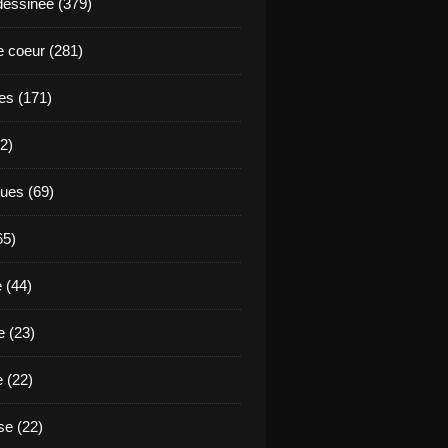
essinée (379)
 coeur (281)
es (171)
2)
ues (69)
65)
 (44)
 (23)
e (22)
e (22)