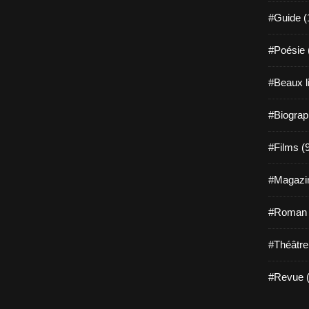
#Guide (
#Poésie 
#Beaux l
#Biograp
#Films (
#Magazin
#Roman g
#Théâtre
#Revue (