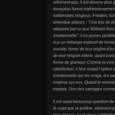
referment pas, il est devenu plus 
évoquées furent malheureusement 
extrémistes religieux. Frédéric Sc
entendue ailleurs :
"Une fois de pl
attaquée par ce que Wilhelm Reich
émotionnelle
". Ces jeunes pestif
eux un mélange explosif de hontes 
sociale, honte de leur origine d'ex
de leur religion même -ayant cons
forme de glamour. Comme la voie 
satisfaction, il leur restait l'opti
émotionnelle qui les ronge, les se
emprise sur eux. Quand le ressent
martyre, l'ère des carnages com
Il est aussi beaucoup question de 
le sujet que je préfère, sûrement 
plus dessus, sauf citer sa définitio