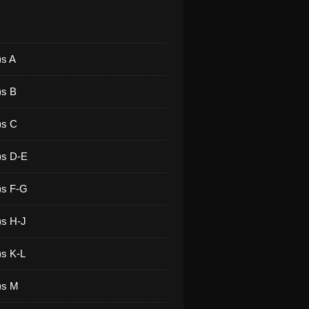
)s A
)s B
)s C
)s D-E
)s F-G
)s H-J
)s K-L
)s M