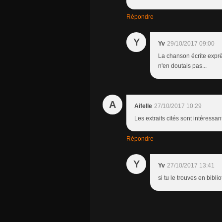
Répondre
Y
Yv
29/10/2017 09:00
La chanson écrite exprè
n'en doutais pas...
A
Aifelle
27/10/2017 10:29
Les extraits cités sont intéressan
Répondre
Y
Yv
27/10/2017 13:41
si tu le trouves en bibli