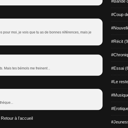
#Bande d
#Coup de
#Nouvell
s pour moi, je vois que tu as de bonnes références, mais je
#Récit (9
#Chroniq
#Essai (
ts. Mais tes bémols me freinent ..
#Le reste
#Musique
othèque...
#Erotiqu
Retour à l'accueil
#Jeuness