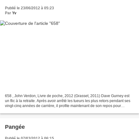
Publié le 23/06/2012 à 05:23
Par
Yv
658 , John Verdon, Livre de poche, 2012 (Grasset, 2011) Dave Gurney est
un flic à la retraite. Après avoir arrêté les tueurs les plus retors pendant ses
vingt-cinq années de carrière, il profite maintenant de son repos pour
s'adonner à une pratique artistique...
Pangée
Publié le 07/03/2012 à 06:15