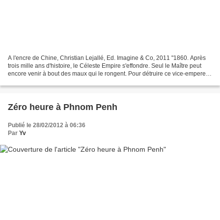
A l'encre de Chine, Christian Lejallé, Ed. Imagine & Co, 2011 "1860. Après
trois mille ans d'histoire, le Céleste Empire s'effondre. Seul le Maître peut
encore venir à bout des maux qui le rongent. Pour détruire ce vice-empereur
de Chine qui conteste...
Zéro heure à Phnom Penh
Publié le 28/02/2012 à 06:36
Par
Yv