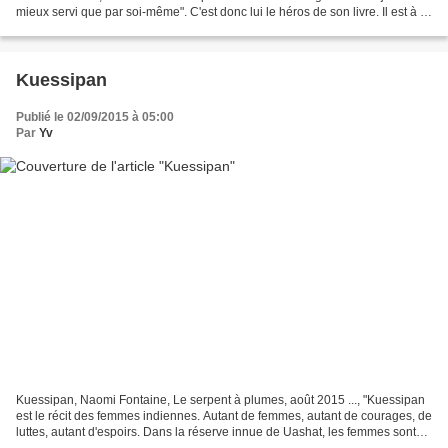
mieux servi que par soi-même". C'est donc lui le héros de son livre. Il est à la
fois, employé à mi-temps...
Kuessipan
Publié le 02/09/2015 à 05:00
Par
Yv
Kuessipan, Naomi Fontaine, Le serpent à plumes, août 2015 ..., "Kuessipan
est le récit des femmes indiennes. Autant de femmes, autant de courages, de
luttes, autant d'espoirs. Dans la réserve innue de Uashat, les femmes sont