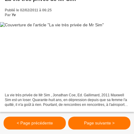
Publié le 02/02/2011 à 06:25
Par
Yv
La vie très privée de Mr Sim , Jonathan Coe, Ed. Gallimard, 2011 Maxwell
Sim est un loser. Quarante-huit ans, en dépression depuis que sa femme l'a
quitté, il n'a goût à rien. Pourtant, de rencontres en rencontres, à l'aéroport
notamment -il revient de...
< Page précédente
Page suivante >