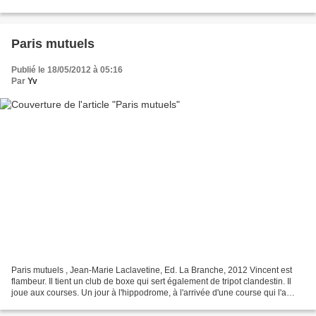
femme surnommée Miss Image,...
Paris mutuels
Publié le 18/05/2012 à 05:16
Par
Yv
Paris mutuels , Jean-Marie Laclavetine, Ed. La Branche, 2012 Vincent est
flambeur. Il tient un club de boxe qui sert également de tripot clandestin. Il
joue aux courses. Un jour à l'hippodrome, à l'arrivée d'une course qui l'a
rendu encore un peu plus...