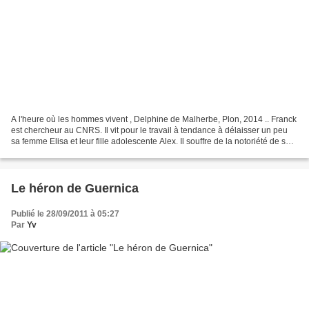
A l'heure où les hommes vivent , Delphine de Malherbe, Plon, 2014 .. Franck
est chercheur au CNRS. Il vit pour le travail à tendance à délaisser un peu
sa femme Elisa et leur fille adolescente Alex. Il souffre de la notoriété de son
père et considère...
Le héron de Guernica
Publié le 28/09/2011 à 05:27
Par
Yv