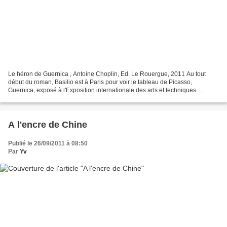
Le héron de Guernica , Antoine Choplin, Ed. Le Rouergue, 2011 Au tout
début du roman, Basilio est à Paris pour voir le tableau de Picasso,
Guernica, exposé à l'Exposition internationale des arts et techniques.
Ensuite, en flashback, on apprend que Basilio...
A l'encre de Chine
Publié le 26/09/2011 à 08:50
Par
Yv