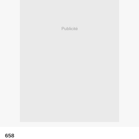
Publicité
658