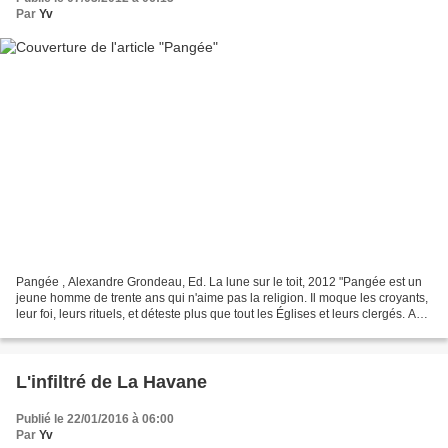
Par
Yv
Pangée , Alexandre Grondeau, Ed. La lune sur le toit, 2012 "Pangée est un
jeune homme de trente ans qui n'aime pas la religion. Il moque les croyants,
leur foi, leurs rituels, et déteste plus que tout les Églises et leurs clergés. Au
détour d'une rue,...
L'infiltré de La Havane
Publié le 22/01/2016 à 06:00
Par
Yv