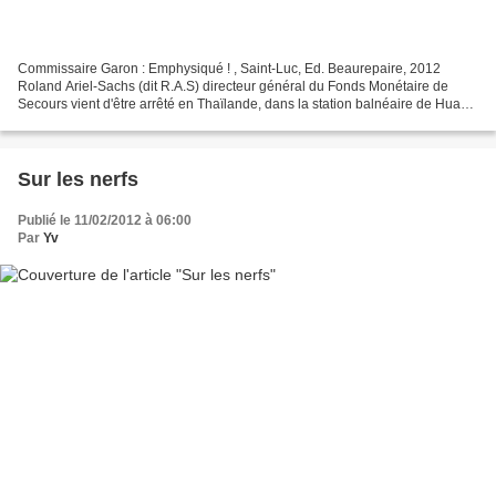
Commissaire Garon : Emphysiqué ! , Saint-Luc, Ed. Beaurepaire, 2012
Roland Ariel-Sachs (dit R.A.S) directeur général du Fonds Monétaire de
Secours vient d'être arrêté en Thaïlande, dans la station balnéaire de Hua
Hin pour viol. Le commissaire Garon,...
Sur les nerfs
Publié le 11/02/2012 à 06:00
Par
Yv