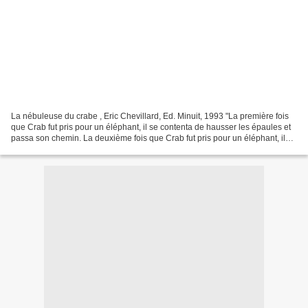
La nébuleuse du crabe , Eric Chevillard, Ed. Minuit, 1993 "La première fois
que Crab fut pris pour un éléphant, il se contenta de hausser les épaules et
passa son chemin. La deuxième fois que Crab fut pris pour un éléphant, il
laissa échapper un geste...