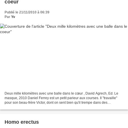
coeur
Publié le 21/11/2010 à 06:39
Par
Yv
Deux mille kilomètres avec une balle dans le cœur , David Agrech, Ed. Le
masque, 2010 Daniel Ferrey est un petit parieur aux courses. Il "travaille"
pour son beau-frère Victor, dont on sent bien qu'il trempe dans des
magouilles pas très claires. Mais...
Homo erectus