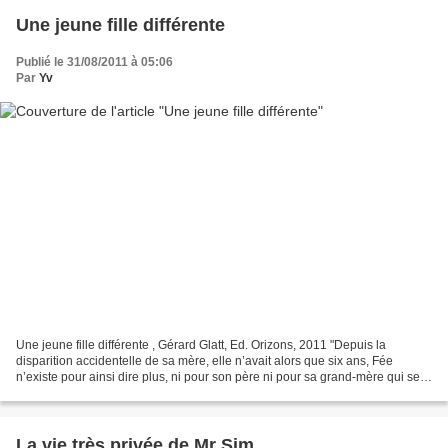
Une jeune fille différente
Publié le 31/08/2011 à 05:06
Par
Yv
Une jeune fille différente , Gérard Glatt, Ed. Orizons, 2011 "Depuis la
disparition accidentelle de sa mère, elle n’avait alors que six ans, Fée
n’existe pour ainsi dire plus, ni pour son père ni pour sa grand-mère qui se
sont enfermés dans le silence....
La vie très privée de Mr Sim