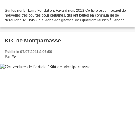
Sur les nerfs , Larry Fondation, Fayard noir, 2012 Ce livre est un recueil de
nouvelles très courtes pour certaines, qui ont toutes en commun de se
dérouler aux États-Unis, dans des ghettos, des quartiers laissés à l'abandon,
squattés ou habités par des...
Kiki de Montparnasse
Publié le 07/07/2011 à 05:59
Par
Yv