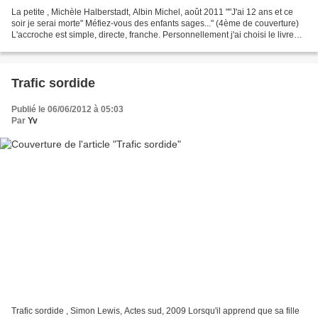
La petite , Michèle Halberstadt, Albin Michel, août 2011 ""J'ai 12 ans et ce
soir je serai morte" Méfiez-vous des enfants sages..." (4ème de couverture)
L'accroche est simple, directe, franche. Personnellement j'ai choisi le livre
sur cette quatrième...
Trafic sordide
Publié le 06/06/2012 à 05:03
Par
Yv
Trafic sordide , Simon Lewis, Actes sud, 2009 Lorsqu'il apprend que sa fille