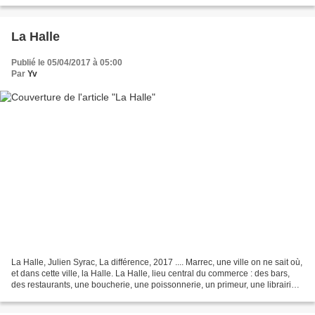
mères à quinze ans et veuves...
La Halle
Publié le 05/04/2017 à 05:00
Par
Yv
La Halle, Julien Syrac, La différence, 2017 .... Marrec, une ville on ne sait où,
et dans cette ville, la Halle. La Halle, lieu central du commerce : des bars,
des restaurants, une boucherie, une poissonnerie, un primeur, une librairie,
un vendeur de...