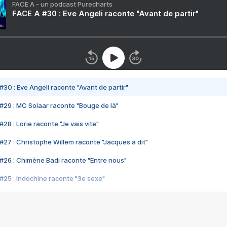
FACE A - un podcast Purecharts
FACE A #30 : Eve Angeli raconte "Avant de partir"
#30 : Eve Angeli raconte "Avant de partir"
#29 : MC Solaar raconte "Bouge de là"
28 : Lorie raconte "Je vais vite"
#27 : Christophe Willem raconte "Jacques a dit"
#26 : Chimène Badi raconte "Entre nous"
#25 : Indochine raconte "3e sexe"
#24 : Zaho raconte "C'est chelou"
#23 : Patrick Bruel raconte "Au café des délices"