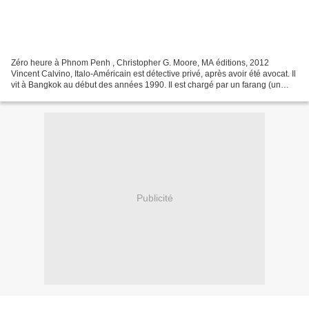
Zéro heure à Phnom Penh , Christopher G. Moore, MA éditions, 2012
Vincent Calvino, Italo-Américain est détective privé, après avoir été avocat. Il
vit à Bangkok au début des années 1990. Il est chargé par un farang (un
étranger) de retrouver un autre...
Publicité