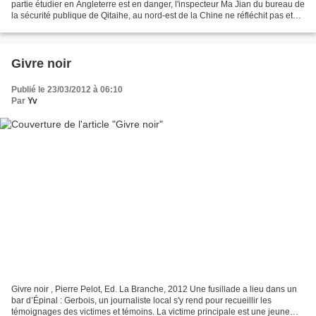
partie étudier en Angleterre est en danger, l'inspecteur Ma Jian du bureau de
la sécurité publique de Qitaihe, au nord-est de la Chine ne réfléchit pas et
prend un avion pour...
Givre noir
Publié le 23/03/2012 à 06:10
Par
Yv
Givre noir , Pierre Pelot, Ed. La Branche, 2012 Une fusillade a lieu dans un
bar d’Épinal : Gerbois, un journaliste local s'y rend pour recueillir les
témoignages des victimes et témoins. La victime principale est une jeune