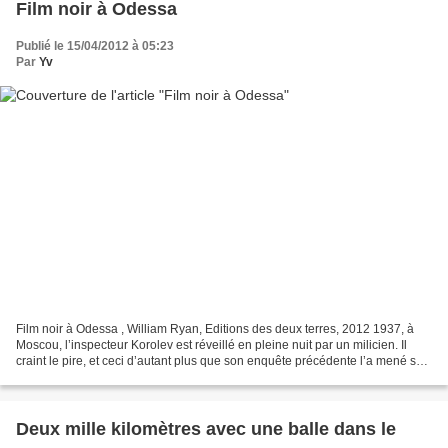
Film noir à Odessa
Publié le 15/04/2012 à 05:23
Par
Yv
Film noir à Odessa , William Ryan, Editions des deux terres, 2012 1937, à
Moscou, l’inspecteur Korolev est réveillé en pleine nuit par un milicien. Il
craint le pire, et ceci d’autant plus que son enquête précédente l’a mené sur
les terrains délicats...
Deux mille kilomètres avec une balle dans le