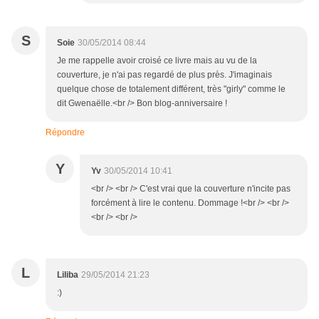
S
Soie
30/05/2014 08:44
Je me rappelle avoir croisé ce livre mais au vu de la
couverture, je n'ai pas regardé de plus près. J'imaginais
quelque chose de totalement différent, très "girly" comme le
dit Gwenaëlle.<br /> Bon blog-anniversaire !
Répondre
Y
Yv
30/05/2014 10:41
<br /> <br /> C'est vrai que la couverture n'incite pas
forcément à lire le contenu. Dommage !<br /> <br />
<br /> <br />
L
Liliba
29/05/2014 21:23
:)