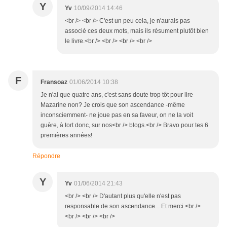
Y
Yv
10/09/2014 14:46
<br /> <br /> C'est un peu cela, je n'aurais pas
associé ces deux mots, mais ils résument plutôt bien
le livre.<br /> <br /> <br /> <br />
F
Fransoaz
01/06/2014 10:38
Je n'ai que quatre ans, c'est sans doute trop tôt pour lire
Mazarine non? Je crois que son ascendance -même
inconsciemment- ne joue pas en sa faveur, on ne la voit
guère, à tort donc, sur nos<br /> blogs.<br /> Bravo pour tes 6
premières années!
Répondre
Y
Yv
01/06/2014 21:43
<br /> <br /> D'autant plus qu'elle n'est pas
responsable de son ascendance... Et merci.<br />
<br /> <br /> <br />