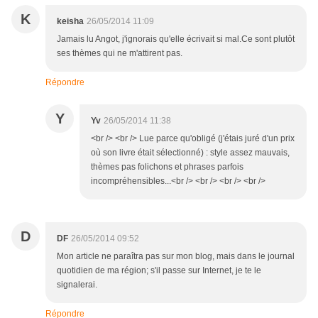
K
keisha
26/05/2014 11:09
Jamais lu Angot, j'ignorais qu'elle écrivait si mal.Ce sont plutôt
ses thèmes qui ne m'attirent pas.
Répondre
Y
Yv
26/05/2014 11:38
<br /> <br /> Lue parce qu'obligé (j'étais juré d'un prix
où son livre était sélectionné) : style assez mauvais,
thèmes pas folichons et phrases parfois
incompréhensibles...<br /> <br /> <br /> <br />
D
DF
26/05/2014 09:52
Mon article ne paraîtra pas sur mon blog, mais dans le journal
quotidien de ma région; s'il passe sur Internet, je te le
signalerai.
Répondre