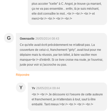
plus accoler "icelle" à C. Angot, je trouve ça marrant,
ça ne va pas ensemble... enfin, là je suis méchant,
elle doit connaître le mot...<br /> <br /> <br /> et
merci<br /> <br /> <br /> <br />
G
Gwenaelle
26/05/2014 08:43
Ce qu'elle avait écrit précédemment ne m'attirait pas. La
couverture de celui-ci, franchement "girly", avait tout pour me
déplaire mais tu réussis, par ton billet, à faire vaciller mon
manque<br /> d'intérêt. Si ce livre croise ma route, je l'ouvrirai,
juste pour voir si j'accroche ou pas.
Répondre
Y
Yv
26/05/2014 09:44
<br /> <br /> Je découvre ici l'oeuvre de cette auteure
et franchement, je m'attendais à tout, sauf à être
emballé. Tant mieux !<br /> <br /> <br /> <br />