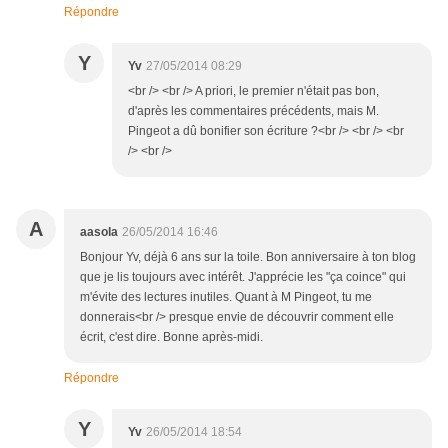
Répondre
Y
Yv
27/05/2014 08:29
<br /> <br /> A priori, le premier n'était pas bon,
d'après les commentaires précédents, mais M.
Pingeot a dû bonifier son écriture ?<br /> <br /> <br
/> <br />
A
aasola
26/05/2014 16:46
Bonjour Yv, déjà 6 ans sur la toile. Bon anniversaire à ton blog
que je lis toujours avec intérêt. J'apprécie les "ça coince" qui
m'évite des lectures inutiles. Quant à M Pingeot, tu me
donnerais<br /> presque envie de découvrir comment elle
écrit, c'est dire. Bonne après-midi.
Répondre
Y
Yv
26/05/2014 18:54