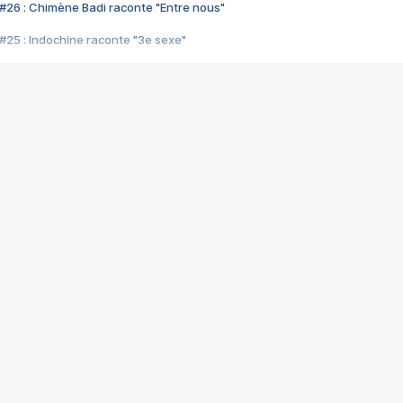
#26 : Chimène Badi raconte "Entre nous"
#25 : Indochine raconte "3e sexe"
#24 : Zaho raconte "C'est chelou"
#23 : Patrick Bruel raconte "Au café des délices"
#22 : Kyo raconte "Le chemin"
#21 : Nolwenn Leroy raconte "Cassé"
#20 : Patrick Hernandez raconte "Born to be alive"
#19 : Lorie raconte "Près de moi"
#18 : Michael Jones raconte "A nos actes manqués" (avec Jean-Jacque
#17 : Khaled raconte "Aïcha"
#16 : Corneille raconte "Parce qu'on vient de loin"
#15 : Indochine raconte "L'aventurier"
14 : Lorie raconte "Sur un air latino"