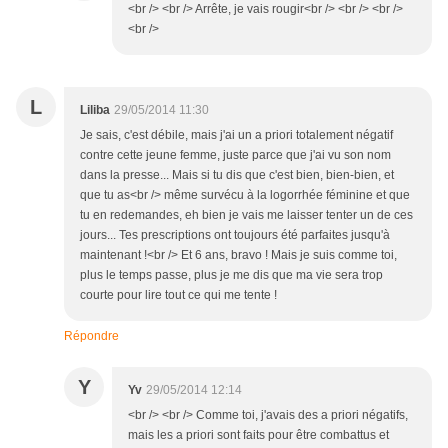
<br /> <br /> Arrête, je vais rougir<br /> <br /> <br />
<br />
L
Liliba
29/05/2014 11:30
Je sais, c'est débile, mais j'ai un a priori totalement négatif
contre cette jeune femme, juste parce que j'ai vu son nom
dans la presse... Mais si tu dis que c'est bien, bien-bien, et
que tu as<br /> même survécu à la logorrhée féminine et que
tu en redemandes, eh bien je vais me laisser tenter un de ces
jours... Tes prescriptions ont toujours été parfaites jusqu'à
maintenant !<br /> Et 6 ans, bravo ! Mais je suis comme toi,
plus le temps passe, plus je me dis que ma vie sera trop
courte pour lire tout ce qui me tente !
Répondre
Y
Yv
29/05/2014 12:14
<br /> <br /> Comme toi, j'avais des a priori négatifs,
mais les a priori sont faits pour être combattus et