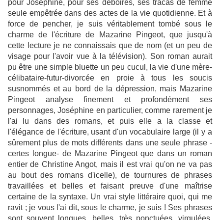
pour Joséphine, pour ses déboires, ses tracas de femme
seule empêtrée dans des actes de la vie quotidienne. Et à
force de pencher, je suis véritablement tombé sous le
charme de l'écriture de Mazarine Pingeot, que jusqu'à
cette lecture je ne connaissais que de nom (et un peu de
visage pour l'avoir vue à la télévision). Son roman aurait
pu être une simple bluette un peu cucul, la vie d'une mère-
célibataire-futur-divorcée en proie à tous les soucis
susnommés et au bord de la dépression, mais Mazarine
Pingeot analyse finement et profondément ses
personnages, Joséphine en particulier, comme rarement je
l'ai lu dans des romans, et puis elle a la classe et
l'élégance de l'écriture, usant d'un vocabulaire large (il y a
sûrement plus de mots différents dans une seule phrase -
certes longue- de Mazarine Pingeot que dans un roman
entier de Christine Angot, mais il est vrai qu'on ne va pas
au bout des romans d'icelle), de tournures de phrases
travaillées et belles et faisant preuve d'une maîtrise
certaine de la syntaxe. Un vrai style littéraire quoi, qui me
ravit ; je vous l'ai dit, sous le charme, je suis ! Ses phrases
sont souvent longues, belles, très ponctuées, virgulées,