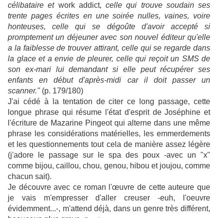
célibataire et
work addict
, celle qui trouve soudain ses
trente pages écrites en une soirée nulles, vaines, voire
honteuses, celle qui se dégoûte d'avoir accepté si
promptement un déjeuner avec son nouvel éditeur qu'elle
a la faiblesse de trouver attirant, celle qui se regarde dans
la glace et a envie de pleurer, celle qui reçoit un SMS de
son ex-mari lui demandant si elle peut récupérer ses
enfants en début d'après-midi car il doit passer un
scanner."
(p. 179/180)
J'ai cédé à la tentation de citer ce long passage, cette
longue phrase qui résume l'état d'esprit de Joséphine et
l'écriture de Mazarine Pingeot qui alterne dans une même
phrase les considérations matérielles, les emmerdements
et les questionnements tout cela de manière assez légère
(j'adore le passage sur le spa des poux -avec un "x"
comme bijou, caillou, chou, genou, hibou et joujou, comme
chacun sait).
Je découvre avec ce roman l'œuvre de cette auteure que
je vais m'empresser d'aller creuser -euh, l'oeuvre
évidemment...-, m'attend déjà, dans un genre très différent,