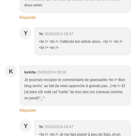
doux-amer.
Répondre
Y
Yv
26/05/2014 09:47
<br /> <br /> J'attends ton article alors...<br /> <br />
<br /> <br />
K
keisha
26/05/2014 08:56
Je pourrais recopier le commentaire de gwenaelle.<br /> Bon
blog anniv', au fait (le mien approche à grands pas...)<br /> Et
j'ai bien sûr noté cet "icelle" de bon aloi (on s'amuse comme
on peut!)^_^
Répondre
Y
Yv
26/05/2014 09:47
<br /> <br /> Je me fais plaisir à peu de frais, et en