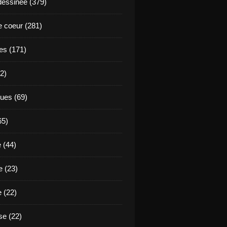
essinée (379)
 coeur (281)
es (171)
2)
ues (69)
65)
 (44)
 (23)
e (22)
e (22)