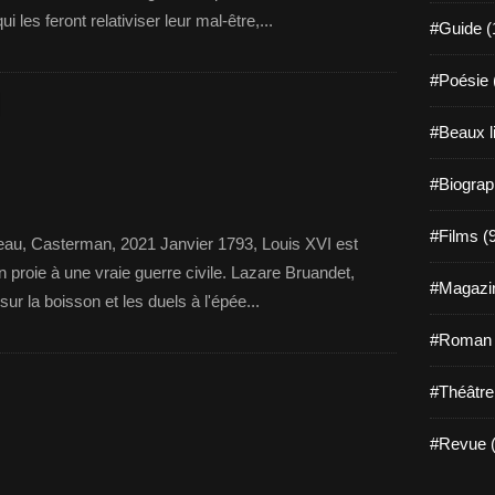
i les feront relativiser leur mal-être,...
#Guide (
#Poésie 
I
#Beaux l
#Biograp
#Films (
zeau, Casterman, 2021 Janvier 1793, Louis XVI est
n proie à une vraie guerre civile. Lazare Bruandet,
#Magazin
 sur la boisson et les duels à l'épée...
#Roman g
#Théâtre
#Revue (