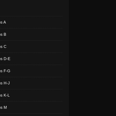
)s A
)s B
)s C
)s D-E
)s F-G
)s H-J
)s K-L
)s M