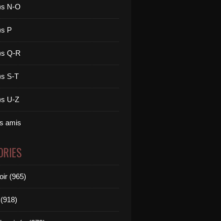
)s N-O
)s P
)s Q-R
)s S-T
)s U-Z
es amis
ORIES
oir (965)
(918)