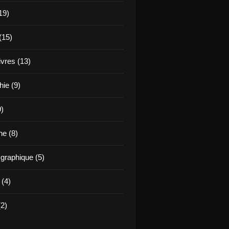
19)
(15)
ivres (13)
hie (9)
9)
e (8)
raphique (5)
 (4)
2)