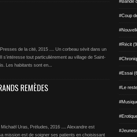
#Bande d
#Coup de
#Nouvell
#Récit (9
Presses de la cité, 2015 .... Un corbeau sévit dans un
 Il s'intéresse tout particulièrement au village de Saint-
#Chroniq
s. Les habitants sont en...
#Essai (
GRANDS REMÈDES
#Le reste
#Musique
#Erotiqu
Michaël Uras, Préludes, 2016 .... Alexandre est
#Jeuness
a mission est de soigner ses patients en choisissant