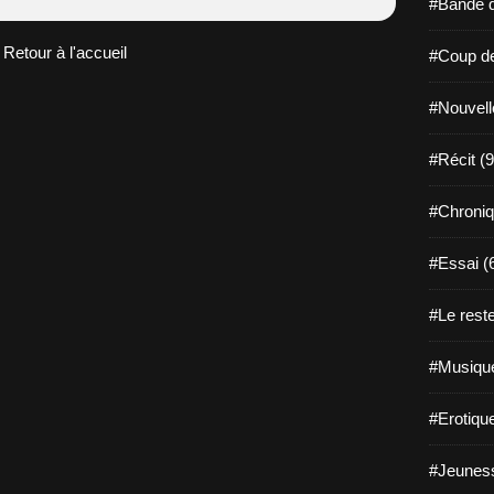
#Bande d
Retour à l'accueil
#Coup de
#Nouvell
#Récit (9
#Chroniq
#Essai (
#Le reste
#Musique
#Erotiqu
#Jeuness