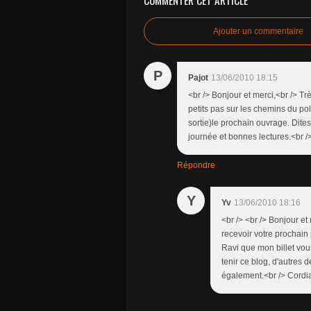
Ajouter un commentaire
P
Pajot
13/06/2010 18:15
<br /> Bonjour et merci,<br /> Tr
petits pas sur les chemins du pol
sortie)le prochain ouvrage. Dites
journée et bonnes lectures.<br />
Répondre
Y
Yv
13/06/2010 18:16
<br /> <br /> Bonjour et
recevoir votre prochain 
Ravi que mon billet vous
tenir ce blog, d'autres 
également.<br /> Cordia