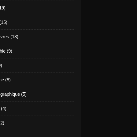
19)
(15)
ivres (13)
hie (9)
9)
e (8)
raphique (5)
 (4)
2)