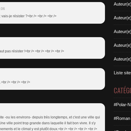
Auteur(e
:06
ais-je résister ?<br /> <br /> <br />
Auteur(e
Auteur(e
Auteur(e
aut pas résister !<br /> <br /> <br /> <br />
Auteur(e
Liste sit
<br /> <br /> <br />
CATÉG
#Polar-N
bite -ou les environs- depuis très longtemps, et c'est une ville qui
#Roman 
ne ville point trop grande dans laquelle il fait bon vivre. Il s'y
ements et le climat y est plutôt doux.<br /> <br /> <br /> <br />