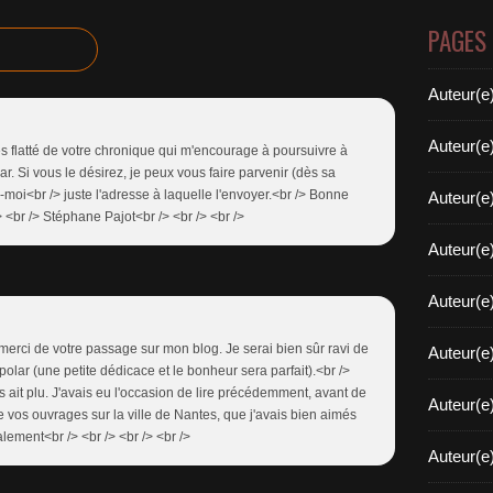
PAGES
Auteur(e
Auteur(e
ès flatté de votre chronique qui m'encourage à poursuivre à
ar. Si vous le désirez, je peux vous faire parvenir (dès sa
-moi<br /> juste l'adresse à laquelle l'envoyer.<br /> Bonne
Auteur(e
 <br /> Stéphane Pajot<br /> <br /> <br />
Auteur(e
Auteur(e
 merci de votre passage sur mon blog. Je serai bien sûr ravi de
Auteur(e
polar (une petite dédicace et le bonheur sera parfait).<br />
 ait plu. J'avais eu l'occasion de lire précédemment, avant de
Auteur(e
de vos ouvrages sur la ville de Nantes, que j'avais bien aimés
lement<br /> <br /> <br /> <br />
Auteur(e