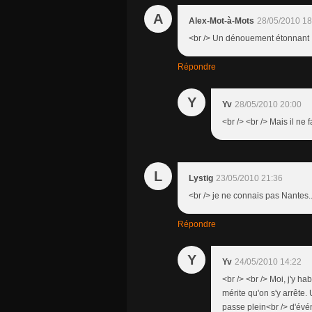
A
Alex-Mot-à-Mots
28/05/2010 18
<br /> Un dénouement étonnant : v
Répondre
Y
Yv
28/05/2010 20:00
<br /> <br /> Mais il ne f
L
Lystig
23/05/2010 21:36
<br /> je ne connais pas Nantes...
Répondre
Y
Yv
24/05/2010 14:22
<br /> <br /> Moi, j'y ha
mérite qu'on s'y arrête. U
passe plein<br /> d'évén