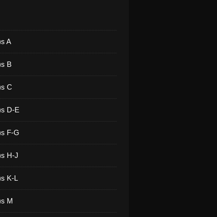
)s A
)s B
)s C
)s D-E
)s F-G
)s H-J
)s K-L
)s M