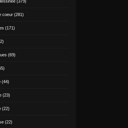
essinée (379)
 coeur (281)
es (171)
2)
ues (69)
65)
 (44)
 (23)
e (22)
e (22)