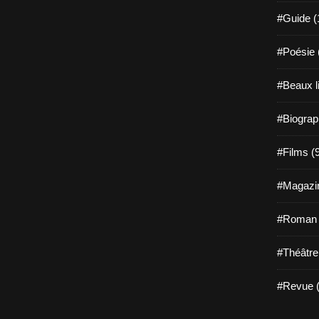
#Guide (
#Poésie 
#Beaux l
#Biograp
#Films (
#Magazin
#Roman g
#Théâtre
#Revue (