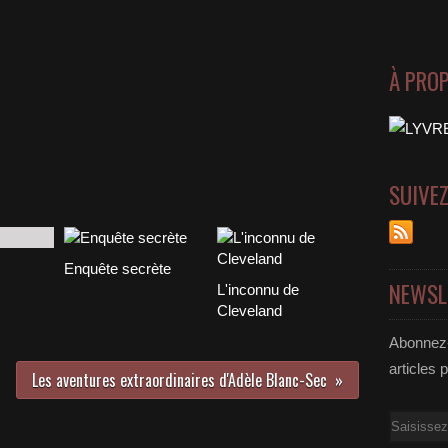
À PRO
SUIVE
Enquête secrète
NEWSL
L'inconnu de
Cleveland
Abonnez-
articles 
Les aventures extraordinaires d'Adèle Blanc-Sec
Email