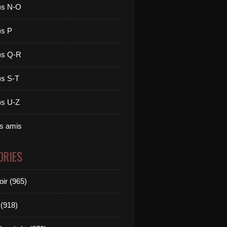
)s N-O
)s P
)s Q-R
)s S-T
)s U-Z
es amis
ORIES
oir (965)
(918)