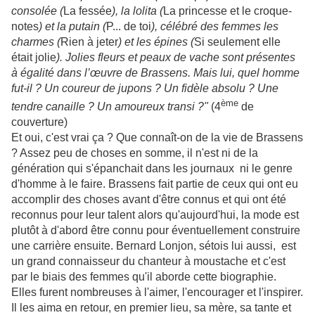
consolée (
La fessée
), la lolita (
La princesse et le croque-
notes
) et la putain (
P... de toi
), célébré des femmes les
charmes (
Rien à jeter
) et les épines (
Si seulement elle
était jolie
). Jolies fleurs et peaux de vache sont présentes
à égalité dans l’œuvre de Brassens. Mais lui, quel homme
fut-il ? Un coureur de jupons ? Un fidèle absolu ? Une
ème
tendre canaille ? Un amoureux transi ?"
(4
de
couverture)
Et oui, c'est vrai ça ? Que connaît-on de la vie de Brassens
? Assez peu de choses en somme, il n'est ni de la
génération qui s'épanchait dans les journaux ni le genre
d'homme à le faire. Brassens fait partie de ceux qui ont eu
accomplir des choses avant d'être connus et qui ont été
reconnus pour leur talent alors qu'aujourd'hui, la mode est
plutôt à d'abord être connu pour éventuellement construire
une carrière ensuite. Bernard Lonjon, sétois lui aussi, est
un grand connaisseur du chanteur à moustache et c'est
par le biais des femmes qu'il aborde cette biographie.
Elles furent nombreuses à l'aimer, l'encourager et l'inspirer.
Il les aima en retour, en premier lieu, sa mère, sa tante et