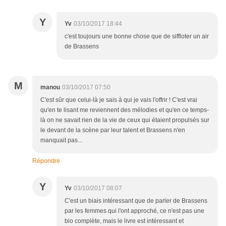
Y
Yv
03/10/2017 18:44
c'est toujours une bonne chose que de siffloter un air
de Brassens
M
manou
03/10/2017 07:50
C'est sûr que celui-là je sais à qui je vais l'offrir ! C'est vrai
qu'en te lisant me reviennent des mélodies et qu'en ce temps-
là on ne savait rien de la vie de ceux qui étaient propulsés sur
le devant de la scène par leur talent et Brassens n'en
manquait pas...
Répondre
Y
Yv
03/10/2017 08:07
C'est un biais intéressant que de parler de Brassens
par les femmes qui l'ont approché, ce n'est pas une
bio complète, mais le livre est intéressant et