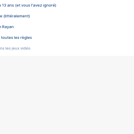
 a 13 ans (et vous l'avez ignoré)
e (littéralement)
im Rayan
 toutes les règles
s les jeux vidéo
us choquant de Rockstar ? - Le scandale BULLY
e plus moche de Steam
du RÊVE tourne au CAUCHEMAR
pendant 8 heures
it… à tort
umiliés par un jeu vidéo
ire - Final Fantasy 8