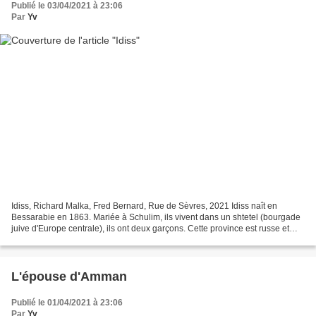
Publié le 03/04/2021 à 23:06
Par
Yv
Idiss, Richard Malka, Fred Bernard, Rue de Sèvres, 2021 Idiss naît en
Bessarabie en 1863. Mariée à Schulim, ils vivent dans un shtetel (bourgade
juive d'Europe centrale), ils ont deux garçons. Cette province est russe et
Schulim sert dans l'armée du tsar...
L'épouse d'Amman
Publié le 01/04/2021 à 23:06
Par
Yv