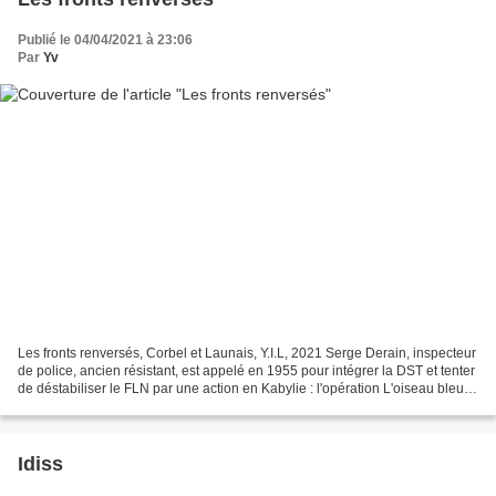
Publié le 04/04/2021 à 23:06
Par
Yv
Les fronts renversés, Corbel et Launais, Y.I.L, 2021 Serge Derain, inspecteur
de police, ancien résistant, est appelé en 1955 pour intégrer la DST et tenter
de déstabiliser le FLN par une action en Kabylie : l'opération L'oiseau bleu.
1968, Derain, devenu...
Idiss