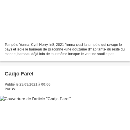
Tempête Yonna, Cyril Herry, In8, 2021 Yonna c'est la tempête qui ravage le
pays et isole le hameau de Braconne -une douzaine d'habitants- du reste du
monde, hameau déjà loin de tout même lorsque le vent ne souffle pas.
Yonna c'est aussi le prénom d'une...
Gadjo Farel
Publié le 23/03/2021 à 00:06
Par
Yv