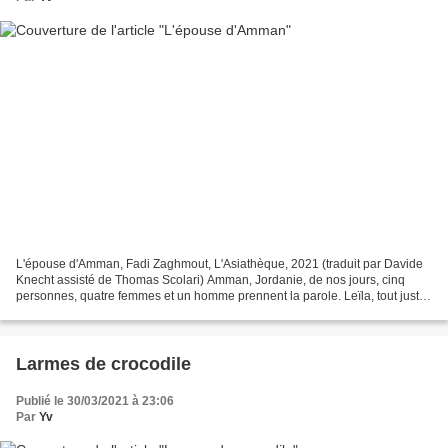
L'épouse d'Amman, Fadi Zaghmout, L'Asiathèque, 2021 (traduit par Davide
Knecht assisté de Thomas Scolari) Amman, Jordanie, de nos jours, cinq
personnes, quatre femmes et un homme prennent la parole. Leïla, tout juste
diplômée, la meilleure de son école,...
Larmes de crocodile
Publié le 30/03/2021 à 23:06
Par
Yv