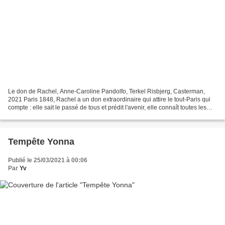
Le don de Rachel, Anne-Caroline Pandolfo, Terkel Risbjerg, Casterman,
2021 Paris 1848, Rachel a un don extraordinaire qui attire le tout-Paris qui
compte : elle sait le passé de tous et prédit l'avenir, elle connaît toutes les
langues, prévoit même un...
Tempête Yonna
Publié le 25/03/2021 à 00:06
Par
Yv