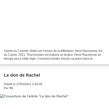
Ulysse ou Colomb. Notes sur l'amour de la littérature, Henri Raczymow, Ed.
du Canoë, 2021 "Tout écrivain est d'abord un lecteur. Henri Raczymow ne
déroge pas à cette règle. Comment exister, trouver sa place dans le
catalogue de ces noms auréolés de gloire...
Le don de Rachel
Publié le 27/03/2021 à 00:06
Par
Yv