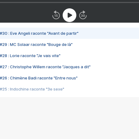
#30 : Eve Angeli raconte "Avant de partir"
#29 : MC Solaar raconte "Bouge de là"
28 : Lorie raconte "Je vais vite"
#27 : Christophe Willem raconte "Jacques a dit"
#26 : Chimène Badi raconte "Entre nous"
#25 : Indochine raconte "3e sexe"
#24 : Zaho raconte "C'est chelou"
#23 : Patrick Bruel raconte "Au café des délices"
#22 : Kyo raconte "Le chemin"
#21 : Nolwenn Leroy raconte "Cassé"