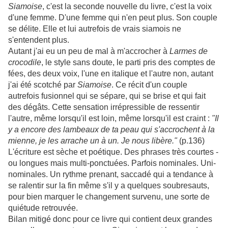
Siamoise
, c'est la seconde nouvelle du livre, c'est la voix
d'une femme. D'une femme qui n'en peut plus. Son couple
se délite. Elle et lui autrefois de vrais siamois ne
s'entendent plus.
Autant j'ai eu un peu de mal à m'accrocher à
Larmes de
crocodile
, le style sans doute, le parti pris des comptes de
fées, des deux voix, l'une en italique et l'autre non, autant
j'ai été scotché par
Siamoise
. Ce récit d'un couple
autrefois fusionnel qui se sépare, qui se brise et qui fait
des dégâts. Cette sensation irrépressible de ressentir
l'autre, même lorsqu'il est loin, même lorsqu'il est craint :
"Il
y a encore des lambeaux de ta peau qui s'accrochent à la
mienne, je les arrache un à un. Je nous libère."
(p.136)
L'écriture est sèche et poétique. Des phrases très courtes -
ou longues mais multi-ponctuées. Parfois nominales. Uni-
nominales. Un rythme prenant, saccadé qui a tendance à
se ralentir sur la fin même s'il y a quelques soubresauts,
pour bien marquer le changement survenu, une sorte de
quiétude retrouvée.
Bilan mitigé donc pour ce livre qui contient deux grandes