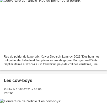
Rue du poirier de la perdrix, Xavier Deutsch, Lamiroy, 2021 "Des hommes
ont quitté Machebelle et Fompierre en vue de gagner Bourg-sous-l'Ointe.
Sept militaires et dix civils. On franchit un pays de collines verdâtres, une
rivière sur son pont, des terres...
Les cow-boys
Publié le 15/03/2021 à 00:06
Par
Yv