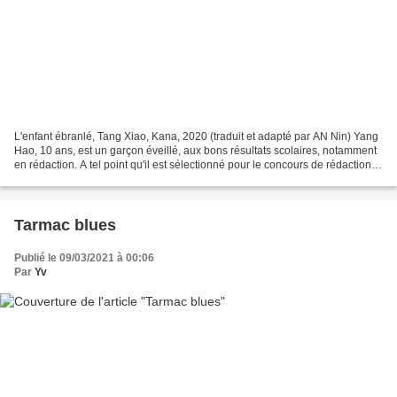
L'enfant ébranlé, Tang Xiao, Kana, 2020 (traduit et adapté par AN Nin) Yang
Hao, 10 ans, est un garçon éveillé, aux bons résultats scolaires, notamment
en rédaction. A tel point qu'il est sélectionné pour le concours de rédaction
des écoles. Il joue beaucoup...
Tarmac blues
Publié le 09/03/2021 à 00:06
Par
Yv