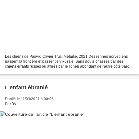
Les chiens de Pasvik, Olivier Truc, Métailié, 2021 Des rennes norvégiens
passent la frontière et passent en Russie. Sans doute chassés par des
chiens errants russes ou attirés par le lichen abondant de l'autre côté parce
qu'il n'y a quasiment plus de...
L'enfant ébranlé
Publié le 11/03/2021 à 00:06
Par
Yv