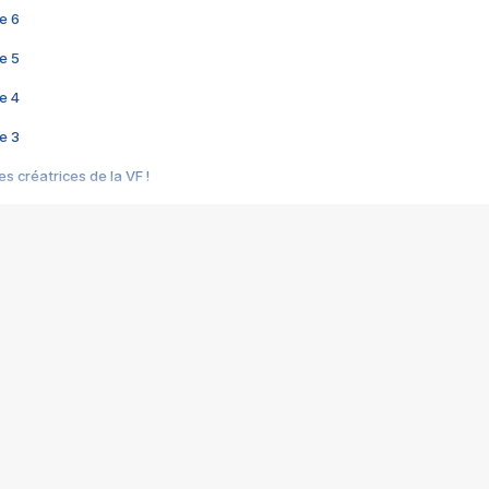
e 6
e 5
e 4
e 3
s créatrices de la VF !
e 2
e 1
e Mektoub My Love arrive enfin ! Rencontre avec Shaïn Boumedine et Sal
i : après Toni en famille
elle réalise le bouleversant Dites lui que je l'aime
ais ! Rencontre autour de Vie privée de Rebecca Zlotowski
 de Marguerite, Grave... Rencontre avec Ella Rumpf