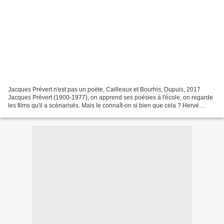
Jacques Prévert n'est pas un poète, Cailleaux et Bourhis, Dupuis, 2017
Jacques Prévert (1900-1977), on apprend ses poésies à l'école, on regarde
les films qu'il a scénarisés. Mais le connaît-on si bien que cela ? Hervé
Bourhis et Christian Cailleaux évoquent...