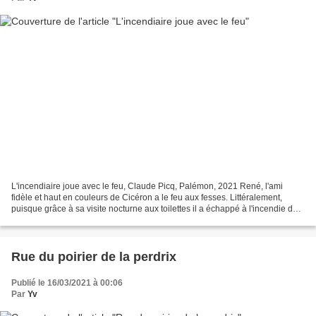
L'incendiaire joue avec le feu, Claude Picq, Palémon, 2021 René, l'ami
fidèle et haut en couleurs de Cicéron a le feu aux fesses. Littéralement,
puisque grâce à sa visite nocturne aux toilettes il a échappé à l'incendie de
sa maison et a même pu sauver...
Rue du poirier de la perdrix
Publié le 16/03/2021 à 00:06
Par
Yv