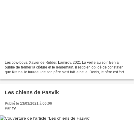
Les cow-boys, Xavier de Ridder, Lamiroy, 2021 La veille au soir, Ben a
oublié de fermer la clôture et le lendemain, il est bien obligé de constater
que Kratos, le taureau de son père s'est fait la belle. Denis, le père est fort
mécontent, surtout lorsque...
Les chiens de Pasvik
Publié le 13/03/2021 à 00:06
Par
Yv