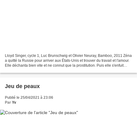
Lloyd Singer, cycle 1, Luc Brunschwig et Olivier Neuray, Bamboo, 2011 Zéna
a quitté la Russie pour arriver aux États-Unis et trouver du travail et l'amour.
Elle déchanta bien vite et ne connut que la prostitution. Puis elle s'enfuit
avec sa fille. La...
Jeu de peaux
Publié le 25/04/2021 à 23:06
Par
Yv