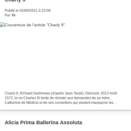
Publié le 02/05/2021 à 23:06
Par
Yv
Charly 9, Richard Guérineau (d'après Jean Teulé), Delcourt, 2013 Août
1572, le roi Charles IX tente de résister aux demandes de sa mère,
Catherine de Médicis et de ses conseillers qui veulent massacrer les
huguenots présents à Paris pour le mariage de...
Alicia Prima Ballerina Assoluta