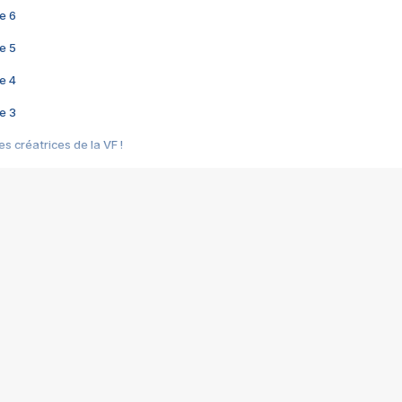
e 6
e 5
e 4
e 3
s créatrices de la VF !
e 2
e 1
e Mektoub My Love arrive enfin ! Rencontre avec Shaïn Boumedine et Sal
i : après Toni en famille
elle réalise le bouleversant Dites lui que je l'aime
ais ! Rencontre autour de Vie privée de Rebecca Zlotowski
 de Marguerite, Grave... Rencontre avec Ella Rumpf