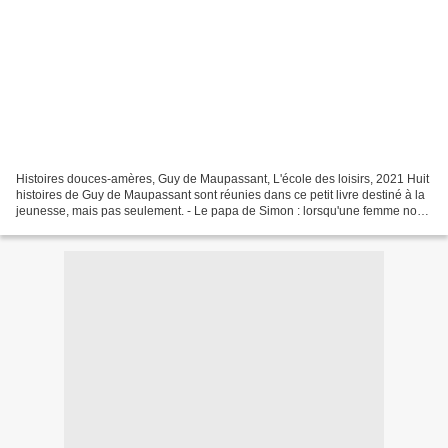
Histoires douces-amères, Guy de Maupassant, L'école des loisirs, 2021 Huit
histoires de Guy de Maupassant sont réunies dans ce petit livre destiné à la
jeunesse, mais pas seulement. - Le papa de Simon : lorsqu'une femme non
mariée avait un enfant, elle...