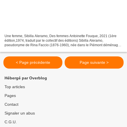
Une femme, Sibilla Aleramo, Des femmes Antoinette Fouque, 2021 (1ère
édition,1974, traduit par le collectif des éditions) Sibilla Aleramo,
pseudonyme de Rina Faccio (1876-1960), née dans le Piémont déménage
lorsqu'elle a onze ans pour le sud du pays où...
< Page précédente
Page suivante >
Hébergé par Overblog
Top articles
Pages
Contact
Signaler un abus
C.G.U.