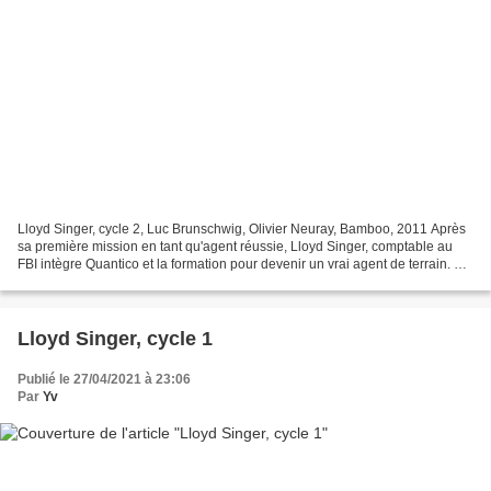
Lloyd Singer, cycle 2, Luc Brunschwig, Olivier Neuray, Bamboo, 2011 Après
sa première mission en tant qu'agent réussie, Lloyd Singer, comptable au
FBI intègre Quantico et la formation pour devenir un vrai agent de terrain. Au
même moment, son ami, l'agent...
Lloyd Singer, cycle 1
Publié le 27/04/2021 à 23:06
Par
Yv