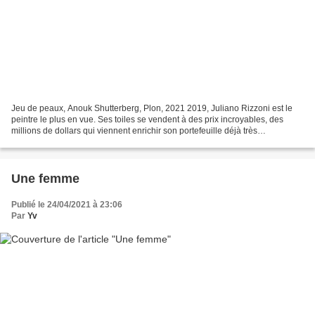
Jeu de peaux, Anouk Shutterberg, Plon, 2021 2019, Juliano Rizzoni est le
peintre le plus en vue. Ses toiles se vendent à des prix incroyables, des
millions de dollars qui viennent enrichir son portefeuille déjà très
conséquent, lui, le jeune héritier...
Une femme
Publié le 24/04/2021 à 23:06
Par
Yv