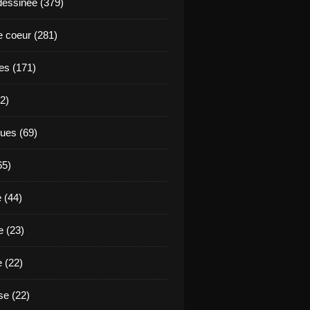
essinée (379)
 coeur (281)
es (171)
2)
ues (69)
65)
 (44)
 (23)
e (22)
e (22)