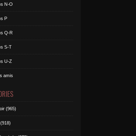
)s N-O
)s P
)s Q-R
)s S-T
)s U-Z
es amis
ORIES
oir (965)
(918)