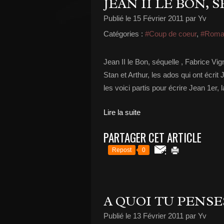
JEAN II LE BON, 
Publié le
15 Février 2011
par Yv
Catégories :
#Coup de coeur
,
#Roma
Jean II le Bon, séquelle , Fabrice Vig
Stan et Arthur, les ados qui ont écrit
les voici partis pour écrire Jean 1er, la
Lire la suite
PARTAGER CET ARTICLE
Repost
0
A QUOI TU PENSES
Publié le
13 Février 2011
par Yv