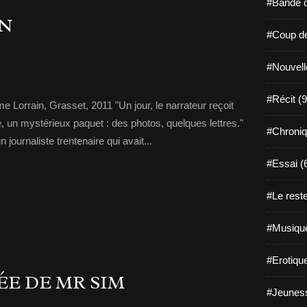
#Bande d
ON
#Coup de
#Nouvell
#Récit (9
 Lorrain, Grasset, 2011 "Un jour, le narrateur reçoit
 un mystérieux paquet : des photos, quelques lettres."
#Chroniq
journaliste trentenaire qui avait...
#Essai (
#Le reste
#Musique
#Erotiqu
VÉE DE MR SIM
#Jeuness