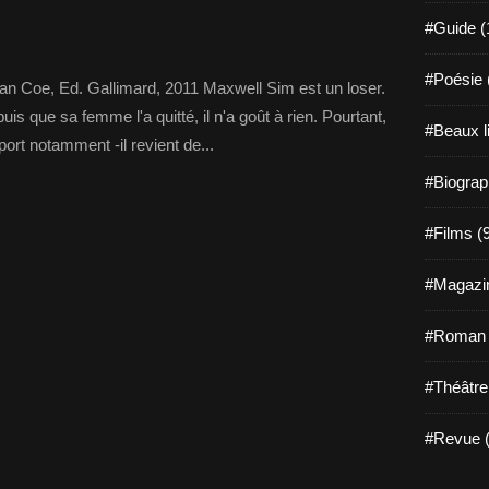
#Guide (
#Poésie 
han Coe, Ed. Gallimard, 2011 Maxwell Sim est un loser.
s que sa femme l'a quitté, il n'a goût à rien. Pourtant,
#Beaux l
ort notamment -il revient de...
#Biograp
#Films (
#Magazin
#Roman g
#Théâtre
#Revue (