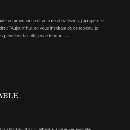
de, en provenance directe de chez Gwen, j'ai repéré le
iré : "Aujourd’hui, en vous inspirant de ce tableau, je
les pensées de cette jeune femme…...
ABLE
, Albin Michel, 2011 "Catherine, une jeune avocate