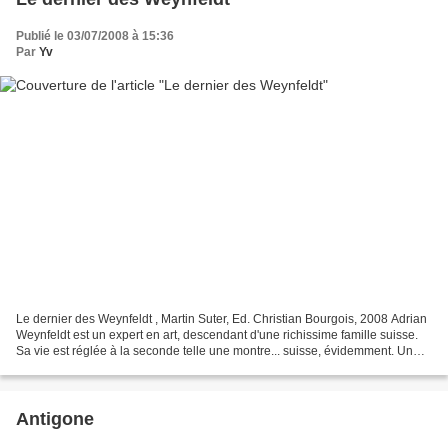
Publié le 03/07/2008 à 15:36
Par
Yv
Le dernier des Weynfeldt , Martin Suter, Ed. Christian Bourgois, 2008 Adrian
Weynfeldt est un expert en art, descendant d'une richissime famille suisse.
Sa vie est réglée à la seconde telle une montre... suisse, évidemment. Un
ami le contacte pour mettre...
Antigone