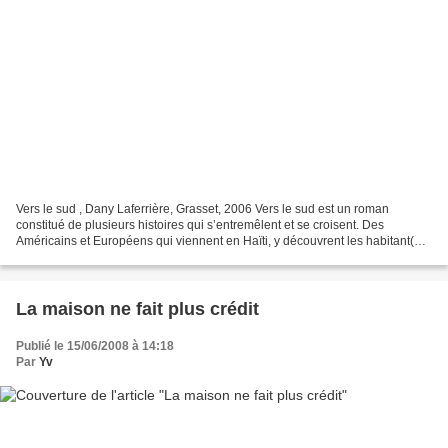
Vers le sud , Dany Laferrière, Grasset, 2006 Vers le sud est un roman
constitué de plusieurs histoires qui s’entremêlent et se croisent. Des
Américains et Européens qui viennent en Haïti, y découvrent les habitant(e)s
et tombent sous leurs charmes. Laferrière...
La maison ne fait plus crédit
Publié le 15/06/2008 à 14:18
Par
Yv