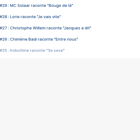
#29 : MC Solaar raconte "Bouge de là"
28 : Lorie raconte "Je vais vite"
#27 : Christophe Willem raconte "Jacques a dit"
#26 : Chimène Badi raconte "Entre nous"
#25 : Indochine raconte "3e sexe"
#24 : Zaho raconte "C'est chelou"
#23 : Patrick Bruel raconte "Au café des délices"
#22 : Kyo raconte "Le chemin"
#21 : Nolwenn Leroy raconte "Cassé"
#20 : Patrick Hernandez raconte "Born to be alive"
#19 : Lorie raconte "Près de moi"
#18 : Michael Jones raconte "A nos actes manqués" (avec Jean-Jacque