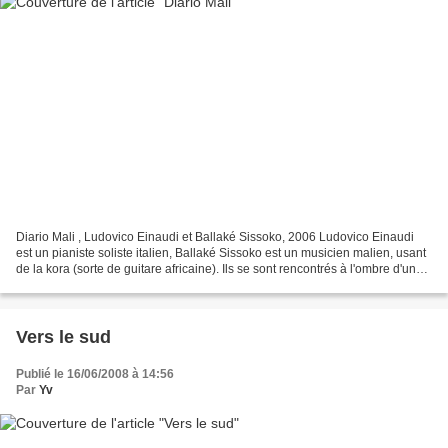
Diario Mali , Ludovico Einaudi et Ballaké Sissoko, 2006 Ludovico Einaudi
est un pianiste soliste italien, Ballaké Sissoko est un musicien malien, usant
de la kora (sorte de guitare africaine). Ils se sont rencontrés à l'ombre d'un
arbre, en Afrique et...
Vers le sud
Publié le 16/06/2008 à 14:56
Par
Yv