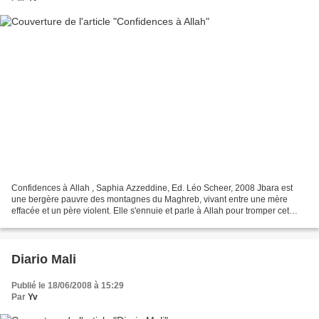
Confidences à Allah , Saphia Azzeddine, Ed. Léo Scheer, 2008 Jbara est
une bergère pauvre des montagnes du Maghreb, vivant entre une mère
effacée et un père violent. Elle s'ennuie et parle à Allah pour tromper cet
ennui. Elle lui raconte sa vie et ses...
Diario Mali
Publié le 18/06/2008 à 15:29
Par
Yv