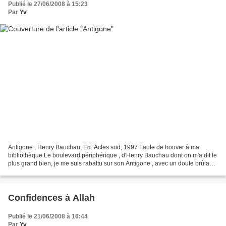
Publié le 27/06/2008 à 15:23
Par
Yv
Antigone , Henry Bauchau, Ed. Actes sud, 1997 Faute de trouver à ma
bibliothèque Le boulevard périphérique , d'Henry Bauchau dont on m'a dit le
plus grand bien, je me suis rabattu sur son Antigone , avec un doute brûlant :
allait-il me plaire, moi qui...
Confidences à Allah
Publié le 21/06/2008 à 16:44
Par
Yv