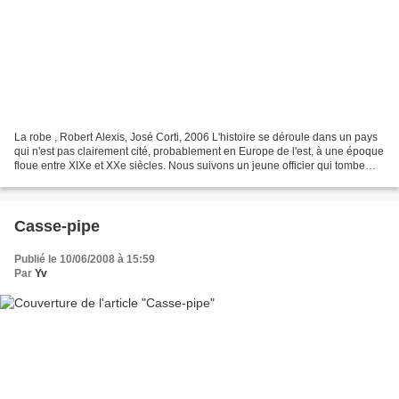
La robe , Robert Alexis, José Corti, 2006 L'histoire se déroule dans un pays
qui n'est pas clairement cité, probablement en Europe de l'est, à une époque
floue entre XIXe et XXe siècles. Nous suivons un jeune officier qui tombe
amoureux d'une Italienne...
Casse-pipe
Publié le 10/06/2008 à 15:59
Par
Yv