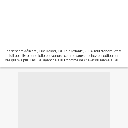
Les sentiers délicats , Eric Holder, Ed. Le dilettante, 2004 Tout d'abord, c'est
un joli petit livre : une jolie couverture, comme souvent chez cet éditeur, un
titre qui m'a plu. Ensuite, ayant déjà lu L'homme de chevet du même auteur
et en en ayant gardé...