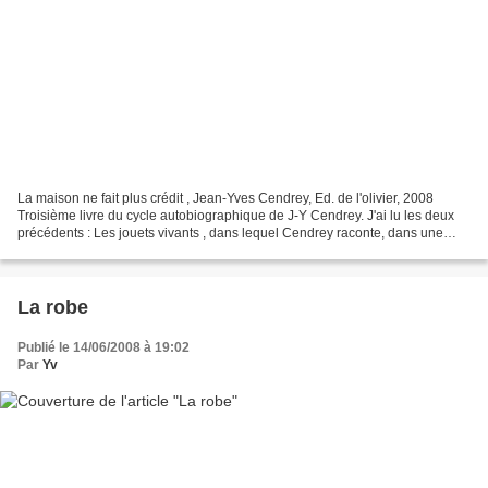
La maison ne fait plus crédit , Jean-Yves Cendrey, Ed. de l'olivier, 2008
Troisième livre du cycle autobiographique de J-Y Cendrey. J'ai lu les deux
précédents : Les jouets vivants , dans lequel Cendrey raconte, dans une
lettre à son père, comment celui-ci...
La robe
Publié le 14/06/2008 à 19:02
Par
Yv