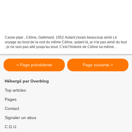
Casse-pipe , Céline, Gallimard, 1952 Autant j'avais beaucoup aimé Le
voyage au bout de la nuit du même Céline, autant là, je n'ai pas aimé du tout
: je ne suis pas allé jusqu'au bout. C'est l'histoire de Céline lui-même
arrivant, à 17 ans, à l'armée....
< Page précédente
Page suivante >
Hébergé par Overblog
Top articles
Pages
Contact
Signaler un abus
C.G.U.