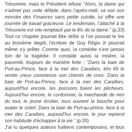
Trésorerie, mais le Président refuse
"Alors, la dame qui
n'admet pas cette défaite, dans l'après-midi, va voir son
ministre des Finances sans petite culotte, lui offre une
journée de travail gracieuse. Le lendemain, l'attaché à la
Trésorerie est vite remplacé par le fils de la dame."
(p.33)
Tout ce chapitre pourrait être drôle si l'on pouvait le lire
au troisième degré, l'écriture de Guy Régis Jr pourrait
même s'y prêter. Comme quoi, la comédie n'est jamais
loin de la tragédie. Il constate aussi la misère, la
pauvreté, toujours de manière forte :
"Dans la baie de
Port-au-Prince, face à la mer des Caraïbes, très tôt le
ventre creux commence son chemin de croix. Dans la
baie de Port-au-Prince, face à la mer des Caraïbes,
aujourd'hui encore, les poissons fuient les pêcheurs.
Aujourd'hui encore, le cordonnier, la marchande de rien
du tout, le jeune écolier, tous ouvrent la bouche pour
avaler le soleil. Dans la baie de Port-au-prince, face à la
mer des Caraïbes, aujourd'hui encore, le jour reprend
son habitude d'échapper à la vie."
(p.20)
J'ai lu quelques auteurs haïtiens contemporains, et tous