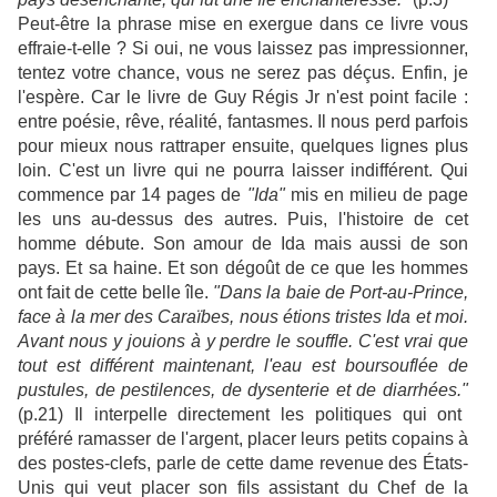
Peut-être la phrase mise en exergue dans ce livre vous
effraie-t-elle ? Si oui, ne vous laissez pas impressionner,
tentez votre chance, vous ne serez pas déçus. Enfin, je
l'espère. Car le livre de Guy Régis Jr n'est point facile :
entre poésie, rêve, réalité, fantasmes. Il nous perd parfois
pour mieux nous rattraper ensuite, quelques lignes plus
loin. C'est un livre qui ne pourra laisser indifférent. Qui
commence par 14 pages de
"Ida"
mis en milieu de page
les uns au-dessus des autres. Puis, l'histoire de cet
homme débute. Son amour de Ida mais aussi de son
pays. Et sa haine. Et son dégoût de ce que les hommes
ont fait de cette belle île.
"Dans la baie de Port-au-Prince,
face à la mer des Caraïbes, nous étions tristes Ida et moi.
Avant nous y jouions à y perdre le souffle. C'est vrai que
tout est différent maintenant, l'eau est boursouflée de
pustules, de pestilences, de dysenterie et de diarrhées."
(p.21) Il interpelle directement les politiques qui ont
préféré ramasser de l'argent, placer leurs petits copains à
des postes-clefs, parle de cette dame revenue des États-
Unis qui veut placer son fils assistant du Chef de la