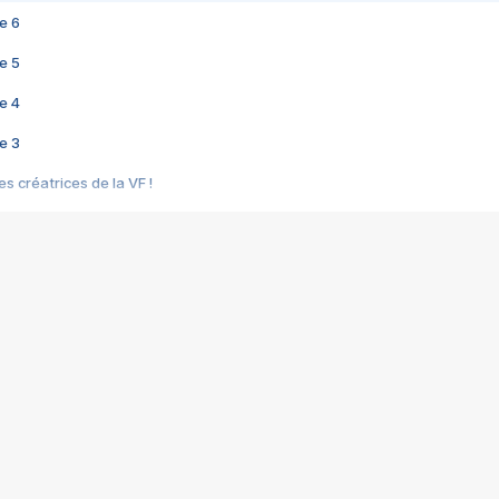
e 6
e 5
e 4
e 3
s créatrices de la VF !
e 2
e 1
e Mektoub My Love arrive enfin ! Rencontre avec Shaïn Boumedine et Sal
i : après Toni en famille
elle réalise le bouleversant Dites lui que je l'aime
ais ! Rencontre autour de Vie privée de Rebecca Zlotowski
 de Marguerite, Grave... Rencontre avec Ella Rumpf