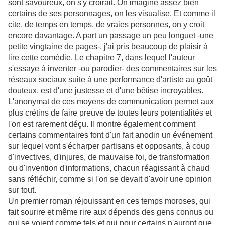
sont savoureux, on s'y croirait. On imagine assez bien
certains de ses personnages, on les visualise. Et comme il
cite, de temps en temps, de vraies personnes, on y croit
encore davantage. A part un passage un peu longuet -une
petite vingtaine de pages-, j'ai pris beaucoup de plaisir à
lire cette comédie. Le chapitre 7, dans lequel l'auteur
s'essaye à inventer -ou parodier- des commentaires sur les
réseaux sociaux suite à une performance d'artiste au goût
douteux, est d'une justesse et d'une bêtise incroyables.
L'anonymat de ces moyens de communication permet aux
plus crétins de faire preuve de toutes leurs potentialités et
l'on est rarement déçu. Il montre également comment
certains commentaires font d'un fait anodin un événement
sur lequel vont s'écharper partisans et opposants, à coup
d'invectives, d'injures, de mauvaise foi, de transformation
ou d'invention d'informations, chacun réagissant à chaud
sans réfléchir, comme si l'on se devait d'avoir une opinion
sur tout.
Un premier roman réjouissant en ces temps moroses, qui
fait sourire et même rire aux dépends des gens connus ou
qui se voient comme tels et qui pour certains n'auront que