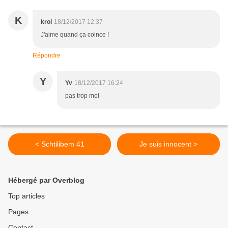
K
krol
18/12/2017 12:37
J'aime quand ça coince !
Répondre
Y
Yv
18/12/2017 16:24
pas trop moi
< Schtilibem 41
Je suis innocent >
Hébergé par Overblog
Top articles
Pages
Contact