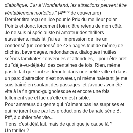
diabolique. Car à Wonderland, les attractions peuvent être
ème
véritablement mortelles."
(4
de couverture)
Dernier titre reçu en lice pour le Prix du meilleur polar
Points et donc, forcément loin d'être retenu de mon côté.
Je ne suis ni spécialiste ni amateur des thrillers
étasuniens, mais là, j'ai eu l'impression de lire un
condensé (un condensé de 425 pages tout de même) de
clichés, bavardages, redondances, dialogues inutiles,
scènes familiales convenues et attendues,... pour être bref
du "déjà-vu-déjà-lu" des centaines de fois. Rien, même
pas le fait que tout se déroule dans une petite ville et dans
un parc d'attraction n'est novateur, ni même haletant, je me
suis traîné en sautant des passages, et j'avoue avoir été
vite à la fin grand-guignolesque et encore une fois
tellement vue et lue qu'elle en est risible.
Pour amateurs du genre qui n'aiment pas les surprises et
qui ne jurent que par les productions de banale série B.
Pfff, à oublier très vite...
Tiens, c'est déjà fait, mais de quoi que je cause là ?
Un thriller ?