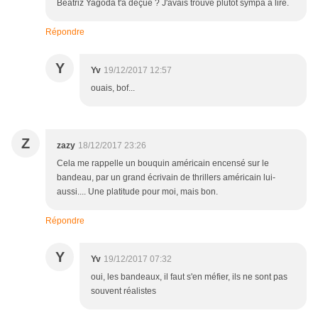
Béatriz Yagoda t'a déçue ? J'avais trouvé plutôt sympa à lire.
Répondre
Y
Yv
19/12/2017 12:57
ouais, bof...
Z
zazy
18/12/2017 23:26
Cela me rappelle un bouquin américain encensé sur le
bandeau, par un grand écrivain de thrillers américain lui-
aussi.... Une platitude pour moi, mais bon.
Répondre
Y
Yv
19/12/2017 07:32
oui, les bandeaux, il faut s'en méfier, ils ne sont pas
souvent réalistes