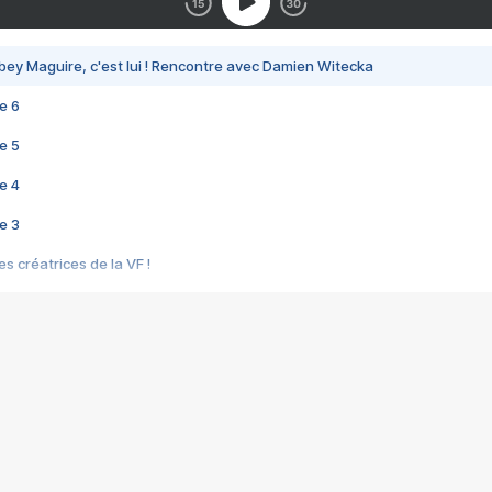
bey Maguire, c'est lui ! Rencontre avec Damien Witecka
e 6
e 5
e 4
e 3
s créatrices de la VF !
e 2
e 1
e Mektoub My Love arrive enfin ! Rencontre avec Shaïn Boumedine et Sal
i : après Toni en famille
elle réalise le bouleversant Dites lui que je l'aime