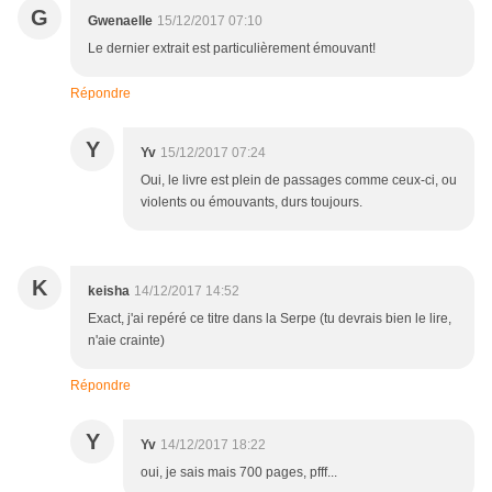
G
Gwenaelle
15/12/2017 07:10
Le dernier extrait est particulièrement émouvant!
Répondre
Y
Yv
15/12/2017 07:24
Oui, le livre est plein de passages comme ceux-ci, ou
violents ou émouvants, durs toujours.
K
keisha
14/12/2017 14:52
Exact, j'ai repéré ce titre dans la Serpe (tu devrais bien le lire,
n'aie crainte)
Répondre
Y
Yv
14/12/2017 18:22
oui, je sais mais 700 pages, pfff...