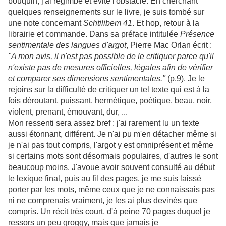
bouquin, j'ai regimbé et évité l'obstacle. En cherchant
quelques renseignements sur le livre, je suis tombé sur
une note concernant
Schtilibem 41
. Et hop, retour à la
librairie et commande. Dans sa préface intitulée
Présence
sentimentale des langues d'argot
, Pierre Mac Orlan écrit :
"A mon avis, il n'est pas possible de le critiquer parce qu'il
n'existe pas de mesures officielles, légales afin de vérifier
et comparer ses dimensions sentimentales."
(p.9). Je le
rejoins sur la difficulté de critiquer un tel texte qui est à la
fois déroutant, puissant, hermétique, poétique, beau, noir,
violent, prenant, émouvant, dur, ...
Mon ressenti sera assez bref : j'ai rarement lu un texte
aussi étonnant, différent. Je n'ai pu m'en détacher même si
je n'ai pas tout compris, l'argot y est omniprésent et même
si certains mots sont désormais populaires, d'autres le sont
beaucoup moins. J'avoue avoir souvent consulté au début
le lexique final, puis au fil des pages, je me suis laissé
porter par les mots, même ceux que je ne connaissais pas
ni ne comprenais vraiment, je les ai plus devinés que
compris. Un récit très court, d'à peine 70 pages duquel je
ressors un peu groggy, mais que jamais je