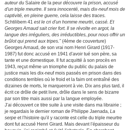
auteur du
Salaire de la peur
découvre la prison, accusé
d'un triple meurtre. Il sera innocenté, mais dix-neuf mois de
captivité, en pleine guerre, cela laisse des traces.
Schtilibem 41
est le cri d'un homme meurtri, cassé. Et
Georges Arnaud sait crier fort. Il se révolte en argot, la
langue des irréguliers, des irréductibles, pour nous offrir un
brûlot qui prend aux tripes."
(4ème de couverture)
Georges Arnaud, de son vrai nom Henri Girard (1917-
1987) fut donc accusé en 1941 d'avoir tué son père, sa
tante et une domestique. Il fut acquitté à son procès en
1943, reçut même un triomphe du public du palais de
justice mais les dix-neuf mois passés en prison dans des
conditions terribles où le froid et la faim ont entraîné des
dizaines de morts, le marqueront à vie. Dix ans plus tard, il
écrit ce drôle de petit livre, drôle dans le sens de bizarre
par son titre mais aussi par la langue employée.
J'ai découvert ce titre suite à une visite dans ma librairie ;
je regardais le dernier roman de Philippe Jaenada,
La
serpe
et l'histoire qu'il y raconte est celle du triple meurtre
dont fut accusé Henri Girard. Mais devant l'épaisseur du