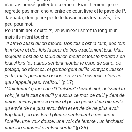
n'aurais pensé quitter brutalement. Franchement, je ne
regrette pas mon choix, entre ce court livre et le pavé de P.
Jaenada, dont je respecte le travail mais les pavés, très
peu pour moi.
Pour finir, deux extraits, vous m'excuserez la longueur,
mais ils m'ont touché :
"Il arrive aussi qu'on meure. Des fois c'est la faim, des fois
la misère et des fois la peur de très exactement tout. Mais
toujours c'est de la taule qu'on meurt et tout le monde s'en
fout. Alors les autres sentent monter le coup de sang, de
pétaga, de rébecca, et gambergent qu'ils vont pas laisser
ça là, mais personne bouge, on y croit pas mais alors ce
qui s'appelle pas. Wallou."
(p.17)
"Maintenant quand on dit "misère" devant moi, baissant la
voix, je sais tout ce qu'il y a sous ce mot, ce qu'il y tient de
peine, inclus peine à croire et pas la peine. Il ne me reste
qu'envie de ne plus avoir faim et envie de ne plus avoir
trop froid ; on me ferait pleurer seulement à me dire à
l'oreille, une voix douce, une voix de femme : un lit chaud
pour ton sommeil d'enfant perdu."
(p.35)