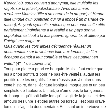
Karachi où, sous couvert d'anonymat, elle multiplie les
ragots sur la jet set pakistanaise. Avec ses amies
d'enfance Mumtaz (fille d'un baron de la drogue) et Henna
(fille unique d'un politicien qui lui a imposé un mariage de
raison), Amynah symbolise mieux que personne cette élite
parfaitement indifférente à la réalité d'un pays dont la
population est tout à la fois pauvre, ignorante, et attirée par
l'intégrisme religieux.
Mais quand les trois amies décident de réaliser un
documentaire sur la violence faite aux femmes, le film
échappe bientôt à leur contrôle et leurs vies partent en
ème
vrille."
(4
de couverture)
Tout pour plaire a priori ce bouquin. Mais il faut croire que
les a priori sont faits pour ne pas être vérifiés, autant les
positifs que les négatifs. Je ne réussis pas à entrer dans
cette histoire, dans l'écriture ironique, moqueuse et un peu
simpliste de l'auteure. En fait, je n'aime pas le ton général
du bouquin qu'il soit futile lorsqu'il s'agit de la jet set et des
amours des un(e)s et des autres ou lorsqu'il est plus grave
lorsqu'il s'agit du documentaire. En lisant un interviouve de