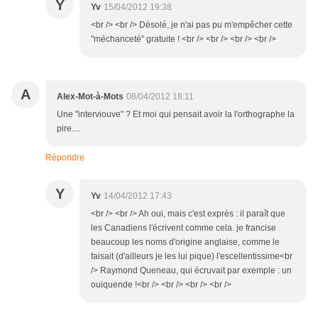
Y
Yv
15/04/2012 19:38
<br /> <br /> Désolé, je n'ai pas pu m'empêcher cette
"méchanceté" gratuite ! <br /> <br /> <br /> <br />
A
Alex-Mot-à-Mots
08/04/2012 18:11
Une "interviouve" ? Et moi qui pensait avoir la l'orthographe la
pire....
Répondre
Y
Yv
14/04/2012 17:43
<br /> <br /> Ah oui, mais c'est exprès : il paraît que
les Canadiens l'écrivent comme cela. je francise
beaucoup les noms d'origine anglaise, comme le
faisait (d'ailleurs je les lui pique) l'escellentissime<br
/> Raymond Queneau, qui écruvait par exemple : un
ouiquende !<br /> <br /> <br /> <br />