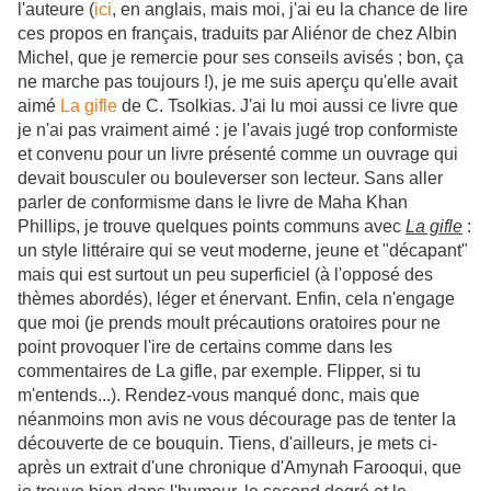
l'auteure (
ici
, en anglais, mais moi, j'ai eu la chance de lire
ces propos en français, traduits par Aliénor de chez Albin
Michel, que je remercie pour ses conseils avisés ; bon, ça
ne marche pas toujours !), je me suis aperçu qu'elle avait
aimé
La gifle
de C. Tsolkias. J'ai lu moi aussi ce livre que
je n'ai pas vraiment aimé : je l'avais jugé trop conformiste
et convenu pour un livre présenté comme un ouvrage qui
devait bousculer ou bouleverser son lecteur. Sans aller
parler de conformisme dans le livre de Maha Khan
Phillips, je trouve quelques points communs avec
La gifle
:
un style littéraire qui se veut moderne, jeune et "décapant"
mais qui est surtout un peu superficiel (à l'opposé des
thèmes abordés), léger et énervant. Enfin, cela n'engage
que moi (je prends moult précautions oratoires pour ne
point provoquer l'ire de certains comme dans les
commentaires de La gifle, par exemple. Flipper, si tu
m'entends...). Rendez-vous manqué donc, mais que
néanmoins mon avis ne vous décourage pas de tenter la
découverte de ce bouquin. Tiens, d'ailleurs, je mets ci-
après un extrait d'une chronique d'Amynah Farooqui, que