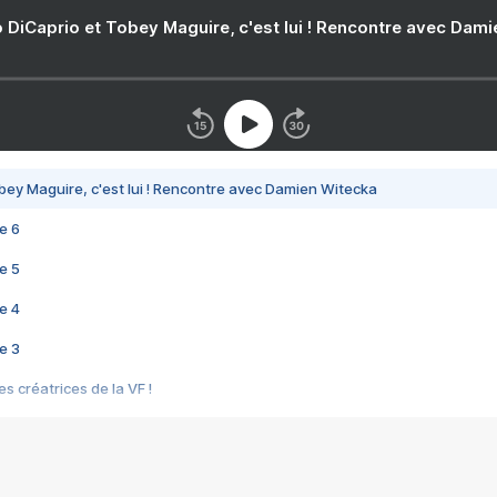
 DiCaprio et Tobey Maguire, c'est lui ! Rencontre avec Dam
bey Maguire, c'est lui ! Rencontre avec Damien Witecka
e 6
e 5
e 4
e 3
s créatrices de la VF !
e 2
e 1