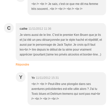
<br /> <br /> Je sais, c'est ce que me dit ma femme
très souvent...<br /> <br /> <br /> <br />
C
cathe
11/11/2012 11:36
Je viens aussi de le lire. C'est le premier Ken Bruen que je lis
et j'ai été un peu désarçonnée par le style haché et répétitif, et
aussi par le personnage de Jack Taylor. Je crois qu'il faut
les<br /> lire depuis le début de la série pour vraiment
apprécier (pourtant j'aime les privés alcoolos et border-line...)
Répondre
Y
Yv
11/11/2012 15:31
<br /> <br /> Peut-être une plongée dans ses
aventures précédentes est-elle utile alors ? J'ai lu
Toxic blues et Delirium tremens qui sont pas mal<br
/> <br /> <br /> <br />