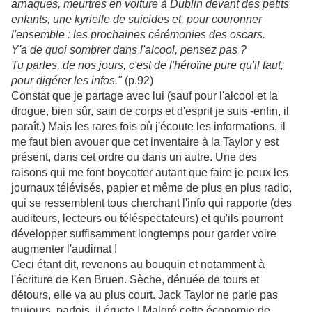
arnaques, meurtres en voiture à Dublin devant des petits
enfants, une kyrielle de suicides et, pour couronner
l'ensemble : les prochaines cérémonies des oscars.
Y'a de quoi sombrer dans l'alcool, pensez pas ?
Tu parles, de nos jours, c'est de l'héroïne pure qu'il faut,
pour digérer les infos."
(p.92)
Constat que je partage avec lui (sauf pour l'alcool et la
drogue, bien sûr, sain de corps et d'esprit je suis -enfin, il
paraît.) Mais les rares fois où j'écoute les informations, il
me faut bien avouer que cet inventaire à la Taylor y est
présent, dans cet ordre ou dans un autre. Une des
raisons qui me font boycotter autant que faire je peux les
journaux télévisés, papier et même de plus en plus radio,
qui se ressemblent tous cherchant l'info qui rapporte (des
auditeurs, lecteurs ou téléspectateurs) et qu'ils pourront
développer suffisamment longtemps pour garder voire
augmenter l'audimat !
Ceci étant dit, revenons au bouquin et notamment à
l'écriture de Ken Bruen. Sèche, dénuée de tours et
détours, elle va au plus court. Jack Taylor ne parle pas
toujours, parfois, il éructe ! Malgré cette économie de