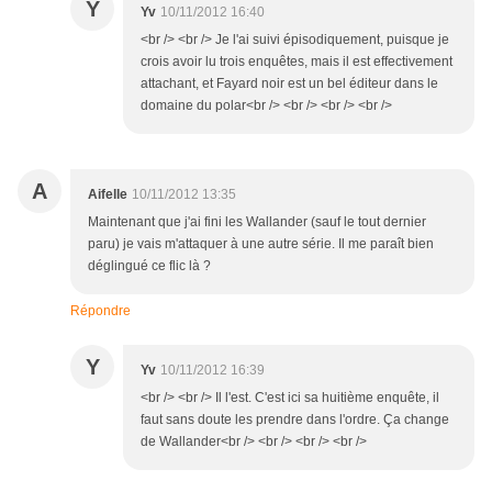
Y
Yv
10/11/2012 16:40
<br /> <br /> Je l'ai suivi épisodiquement, puisque je
crois avoir lu trois enquêtes, mais il est effectivement
attachant, et Fayard noir est un bel éditeur dans le
domaine du polar<br /> <br /> <br /> <br />
A
Aifelle
10/11/2012 13:35
Maintenant que j'ai fini les Wallander (sauf le tout dernier
paru) je vais m'attaquer à une autre série. Il me paraît bien
déglingué ce flic là ?
Répondre
Y
Yv
10/11/2012 16:39
<br /> <br /> Il l'est. C'est ici sa huitième enquête, il
faut sans doute les prendre dans l'ordre. Ça change
de Wallander<br /> <br /> <br /> <br />