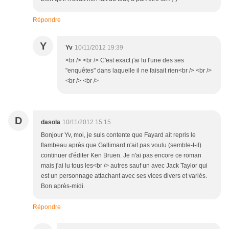
Répondre
Y
Yv
10/11/2012 19:39
<br /> <br /> C'est exact j'ai lu l'une des ses
"enquêtes" dans laquelle il ne faisait rien<br /> <br />
<br /> <br />
D
dasola
10/11/2012 15:15
Bonjour Yv, moi, je suis contente que Fayard ait repris le
flambeau après que Gallimard n'ait pas voulu (semble-t-il)
continuer d'éditer Ken Bruen. Je n'ai pas encore ce roman
mais j'ai lu tous les<br /> autres sauf un avec Jack Taylor qui
est un personnage attachant avec ses vices divers et variés.
Bon après-midi.
Répondre