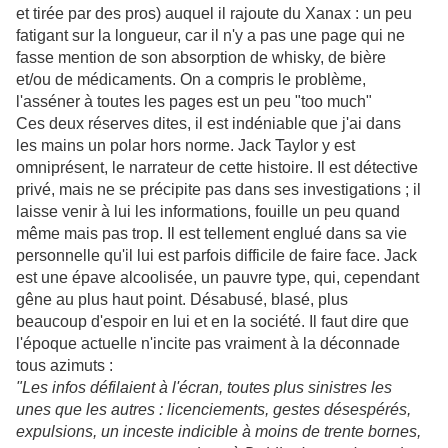
et tirée par des pros) auquel il rajoute du Xanax : un peu
fatigant sur la longueur, car il n'y a pas une page qui ne
fasse mention de son absorption de whisky, de bière
et/ou de médicaments. On a compris le problème,
l'asséner à toutes les pages est un peu "too much"
Ces deux réserves dites, il est indéniable que j'ai dans
les mains un polar hors norme. Jack Taylor y est
omniprésent, le narrateur de cette histoire. Il est détective
privé, mais ne se précipite pas dans ses investigations ; il
laisse venir à lui les informations, fouille un peu quand
même mais pas trop. Il est tellement englué dans sa vie
personnelle qu'il lui est parfois difficile de faire face. Jack
est une épave alcoolisée, un pauvre type, qui, cependant
gêne au plus haut point. Désabusé, blasé, plus
beaucoup d'espoir en lui et en la société. Il faut dire que
l'époque actuelle n'incite pas vraiment à la déconnade
tous azimuts :
"Les infos défilaient à l'écran, toutes plus sinistres les
unes que les autres : licenciements, gestes désespérés,
expulsions, un inceste indicible à moins de trente bornes,