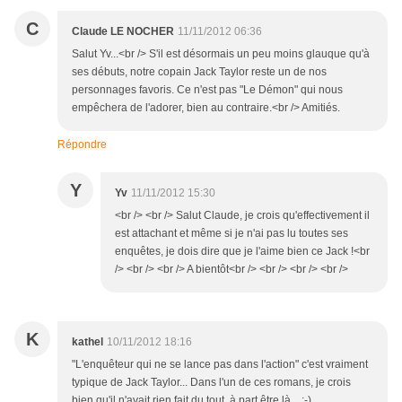
C
Claude LE NOCHER
11/11/2012 06:36
Salut Yv...<br /> S'il est désormais un peu moins glauque qu'à
ses débuts, notre copain Jack Taylor reste un de nos
personnages favoris. Ce n'est pas "Le Démon" qui nous
empêchera de l'adorer, bien au contraire.<br /> Amitiés.
Répondre
Y
Yv
11/11/2012 15:30
<br /> <br /> Salut Claude, je crois qu'effectivement il
est attachant et même si je n'ai pas lu toutes ses
enquêtes, je dois dire que je l'aime bien ce Jack !<br
/> <br /> <br /> A bientôt<br /> <br /> <br /> <br />
K
kathel
10/11/2012 18:16
"L'enquêteur qui ne se lance pas dans l'action" c'est vraiment
typique de Jack Taylor... Dans l'un de ces romans, je crois
bien qu'il n'avait rien fait du tout, à part être là... ;-)