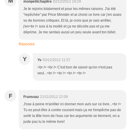
M
monpetitchapitre
02/12/2012 19:29
Je te rejoins totalement et pour les mêmes raisons. J'ai été
"repêchée" par Price Minister et ai choisi ce livre car j'en avais
vu de bonnes critiques. Et là, je crois que je vais arrêter,
j'en<br /> suis à la moitié et ça ne décolle pas et ça me
déprime. Je me sentais aussi un peu seule avant ton billet.
Répondre
Y
Yv
03/12/2012 11:57
<br /> <br /> C'est bon de savoir qu'on n'est pas
seul...<br /> <br /> <br /> <br />
F
Fransoaz
21/11/2012 22:09
J'ose à peine m'arrêter ici donner mon avis sur ce livre...<br />
Tu es peut-être à contre courant mais ça ne t'empêche pas de
sortir la tête hors de l'eau car tes arguments se tiennent, on a
juste pas lu le même livre!