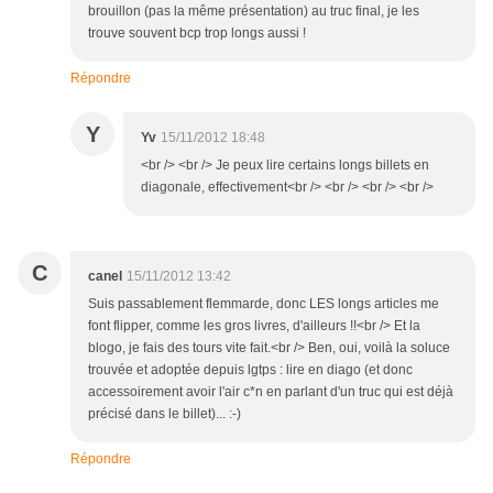
brouillon (pas la même présentation) au truc final, je les
trouve souvent bcp trop longs aussi !
Répondre
Y
Yv
15/11/2012 18:48
<br /> <br /> Je peux lire certains longs billets en
diagonale, effectivement<br /> <br /> <br /> <br />
C
canel
15/11/2012 13:42
Suis passablement flemmarde, donc LES longs articles me
font flipper, comme les gros livres, d'ailleurs !!<br /> Et la
blogo, je fais des tours vite fait.<br /> Ben, oui, voilà la soluce
trouvée et adoptée depuis lgtps : lire en diago (et donc
accessoirement avoir l'air c*n en parlant d'un truc qui est déjà
précisé dans le billet)... :-)
Répondre