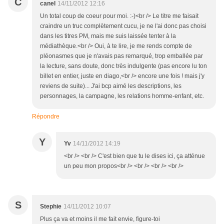
C
canel
14/11/2012 12:16
Un total coup de coeur pour moi. :-)<br /> Le titre me faisait
craindre un truc complètement cucu, je ne l'ai donc pas choisi
dans les titres PM, mais me suis laissée tenter à la
médiathèque.<br /> Oui, à te lire, je me rends compte de
pléonasmes que je n'avais pas remarqué, trop emballée par
la lecture, sans doute, donc très indulgente (pas encore lu ton
billet en entier, juste en diago,<br /> encore une fois ! mais j'y
reviens de suite)... J'ai bcp aimé les descriptions, les
personnages, la campagne, les relations homme-enfant, etc.
Répondre
Y
Yv
14/11/2012 14:19
<br /> <br /> C'est bien que tu le dises ici, ça atténue
un peu mon propos<br /> <br /> <br /> <br />
S
Stephie
14/11/2012 10:07
Plus ça va et moins il me fait envie, figure-toi