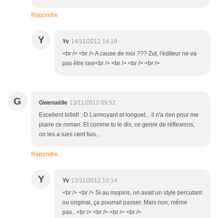
Répondre
Y
Yv
14/11/2012 14:19
<br /> <br /> A cause de moi ??? Zut, l'éditeur ne va
pas être ravi<br /> <br /> <br /> <br />
G
Gwenaëlle
13/11/2012 09:52
Excellent billet! :-D Larmoyant et longuet... il n'a rien pour me
plaire ce roman. Et comme tu le dis, ce genre de réflexions,
on les a lues cent fois...
Répondre
Y
Yv
13/11/2012 10:14
<br /> <br /> Si au mopins, on avait un style percutant
ou original, ça pourrait passer. Mais non, même
pas...<br /> <br /> <br /> <br />