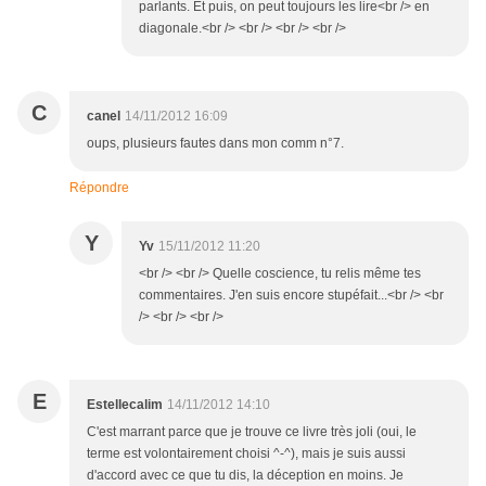
parlants. Et puis, on peut toujours les lire<br /> en
diagonale.<br /> <br /> <br /> <br />
C
canel
14/11/2012 16:09
oups, plusieurs fautes dans mon comm n°7.
Répondre
Y
Yv
15/11/2012 11:20
<br /> <br /> Quelle coscience, tu relis même tes
commentaires. J'en suis encore stupéfait...<br /> <br
/> <br /> <br />
E
Estellecalim
14/11/2012 14:10
C'est marrant parce que je trouve ce livre très joli (oui, le
terme est volontairement choisi ^-^), mais je suis aussi
d'accord avec ce que tu dis, la déception en moins. Je