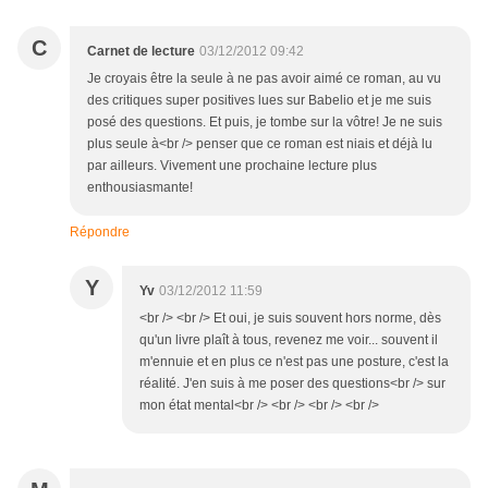
C
Carnet de lecture
03/12/2012 09:42
Je croyais être la seule à ne pas avoir aimé ce roman, au vu
des critiques super positives lues sur Babelio et je me suis
posé des questions. Et puis, je tombe sur la vôtre! Je ne suis
plus seule à<br /> penser que ce roman est niais et déjà lu
par ailleurs. Vivement une prochaine lecture plus
enthousiasmante!
Répondre
Y
Yv
03/12/2012 11:59
<br /> <br /> Et oui, je suis souvent hors norme, dès
qu'un livre plaît à tous, revenez me voir... souvent il
m'ennuie et en plus ce n'est pas une posture, c'est la
réalité. J'en suis à me poser des questions<br /> sur
mon état mental<br /> <br /> <br /> <br />