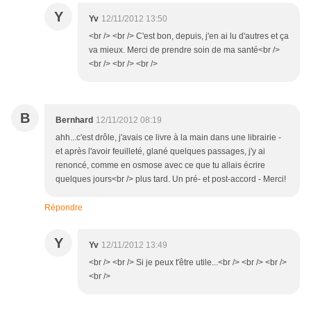
Y
Yv
12/11/2012 13:50
<br /> <br /> C'est bon, depuis, j'en ai lu d'autres et ça
va mieux. Merci de prendre soin de ma santé<br />
<br /> <br /> <br />
B
Bernhard
12/11/2012 08:19
ahh...c'est drôle, j'avais ce livre à la main dans une librairie -
et après l'avoir feuilleté, glané quelques passages, j'y ai
renoncé, comme en osmose avec ce que tu allais écrire
quelques jours<br /> plus tard. Un pré- et post-accord - Merci!
Répondre
Y
Yv
12/11/2012 13:49
<br /> <br /> Si je peux t'être utile...<br /> <br /> <br />
<br />