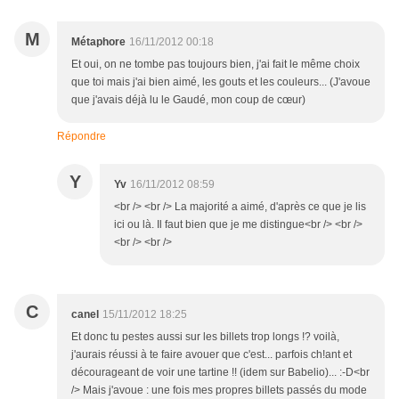
M
Métaphore
16/11/2012 00:18
Et oui, on ne tombe pas toujours bien, j'ai fait le même choix
que toi mais j'ai bien aimé, les gouts et les couleurs... (J'avoue
que j'avais déjà lu le Gaudé, mon coup de cœur)
Répondre
Y
Yv
16/11/2012 08:59
<br /> <br /> La majorité a aimé, d'après ce que je lis
ici ou là. Il faut bien que je me distingue<br /> <br />
<br /> <br />
C
canel
15/11/2012 18:25
Et donc tu pestes aussi sur les billets trop longs !? voilà,
j'aurais réussi à te faire avouer que c'est... parfois ch!ant et
décourageant de voir une tartine !! (idem sur Babelio)... :-D<br
/> Mais j'avoue : une fois mes propres billets passés du mode