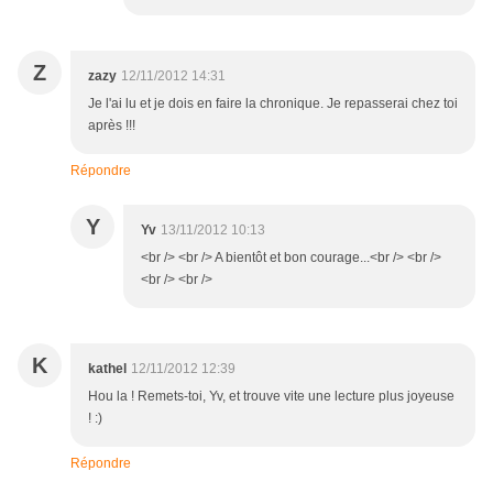
Z
zazy
12/11/2012 14:31
Je l'ai lu et je dois en faire la chronique. Je repasserai chez toi
après !!!
Répondre
Y
Yv
13/11/2012 10:13
<br /> <br /> A bientôt et bon courage...<br /> <br />
<br /> <br />
K
kathel
12/11/2012 12:39
Hou la ! Remets-toi, Yv, et trouve vite une lecture plus joyeuse
! :)
Répondre