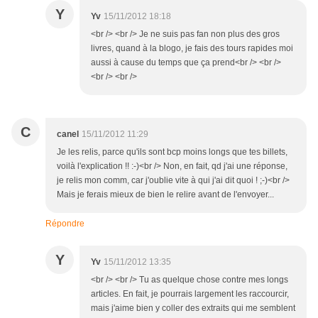
Y
Yv
15/11/2012 18:18
<br /> <br /> Je ne suis pas fan non plus des gros
livres, quand à la blogo, je fais des tours rapides moi
aussi à cause du temps que ça prend<br /> <br />
<br /> <br />
C
canel
15/11/2012 11:29
Je les relis, parce qu'ils sont bcp moins longs que tes billets,
voilà l'explication !! :-)<br /> Non, en fait, qd j'ai une réponse,
je relis mon comm, car j'oublie vite à qui j'ai dit quoi ! ;-)<br />
Mais je ferais mieux de bien le relire avant de l'envoyer...
Répondre
Y
Yv
15/11/2012 13:35
<br /> <br /> Tu as quelque chose contre mes longs
articles. En fait, je pourrais largement les raccourcir,
mais j'aime bien y coller des extraits qui me semblent