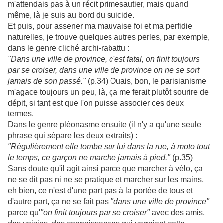
m'attendais pas à un récit primesautier, mais quand
même, là je suis au bord du suicide.
Et puis, pour assener ma mauvaise foi et ma perfidie
naturelles, je trouve quelques autres perles, par exemple,
dans le genre cliché archi-rabattu :
"Dans une ville de province, c'est fatal, on finit toujours
par se croiser, dans une ville de province on ne se sort
jamais de son passé."
(p.34) Ouais, bon, le parisianisme
m'agace toujours un peu, là, ça me ferait plutôt sourire de
dépit, si tant est que l'on puisse associer ces deux
termes.
Dans le genre pléonasme ensuite (il n'y a qu'une seule
phrase qui sépare les deux extraits) :
"Régulièrement elle tombe sur lui dans la rue, à moto tout
le temps, ce garçon ne marche jamais à pied."
(p.35)
Sans doute qu'il agit ainsi parce que marcher à vélo, ça
ne se dit pas ni ne se pratique et marcher sur les mains,
eh bien, ce n'est d'une part pas à la portée de tous et
d'autre part, ça ne se fait pas
"dans une ville de province"
parce qu'
"on finit toujours par se croiser"
avec des amis,