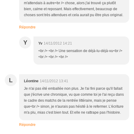
m'attendais à autre<br /> chose, alors j'ai trouvé ça plutôt
bien, calme et reposant. Mais effectivement, beaucoup de
choses sont très attendues et cela aurait pu être plus original.
Répondre
Y
Yv
14/11/2012 14:21
<br /> <br /> Une sensation de déjà-lu-déjà-vu<br />
<br /> <br /> <br />
L
Léontine
14/11/2012 13:41
Je n'ai pas été emballée non plus. Je l'ai fini parce qu'il fallait
que j'écrive une chronique, vu que comme toi je l'ai reçu dans
le cadre des matchs de la rentrée littéraire, mais je pense
que<br /> sinon, je n'aurais pas hésité à le refermer. L'écriture
m'a plu, mias c'est bien tout. Et elle ne rattrape pas l'histoire.
Répondre