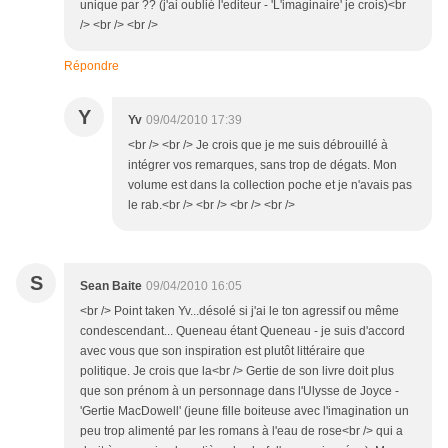
unique par ?? (j'ai oublié l'editeur - 'L'imaginaire' je crois)<br
/> <br /> <br />
Répondre
Y
Yv
09/04/2010 17:39
<br /> <br /> Je crois que je me suis débrouillé à
intégrer vos remarques, sans trop de dégats. Mon
volume est dans la collection poche et je n'avais pas
le rab.<br /> <br /> <br /> <br />
S
Sean Baite
09/04/2010 16:05
<br /> Point taken Yv...désolé si j'ai le ton agressif ou même
condescendant... Queneau étant Queneau - je suis d'accord
avec vous que son inspiration est plutôt littéraire que
politique. Je crois que la<br /> Gertie de son livre doit plus
que son prénom à un personnage dans l'Ulysse de Joyce -
'Gertie MacDowell' (jeune fille boiteuse avec l'imagination un
peu trop alimenté par les romans à l'eau de rose<br /> qui a