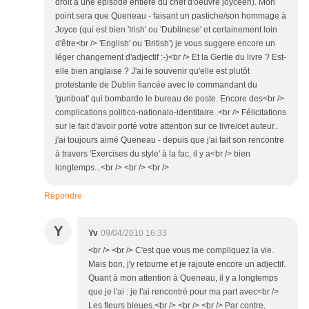
droit à une episode entière du chef d'oeuvre joycéen). Mon
point sera que Queneau - faisant un pastiche/son hommage à
Joyce (qui est bien 'Irish' ou 'Dublinese' et certainement loin
d'être<br /> 'English' ou 'British') je vous suggere encore un
léger changement d'adjectif :-)<br /> Et la Gertie du livre ? Est-
elle bien anglaise ? J'ai le souvenir qu'elle est plutôt
protestante de Dublin fiancée avec le commandant du
'gunboat' qui bombarde le bureau de poste. Encore des<br />
complications politico-nationalo-identitaire..<br /> Félicitations
sur le fait d'avoir porté votre attention sur ce livre/cet auteur..
j'ai toujours aimé Queneau - depuis que j'ai fait son rencontre
à travers 'Exercises du style' à la fac, il y a<br /> bien
longtemps...<br /> <br /> <br />
Répondre
Y
Yv
09/04/2010 16:33
<br /> <br /> C'est que vous me compliquez la vie.
Mais bon, j'y retourne et je rajoute encore un adjectif.
Quant à mon attention à Queneau, il y a longtemps
que je l'ai : je l'ai rencontré pour ma part avec<br />
Les fleurs bleues.<br /> <br /> <br /> Par contre,