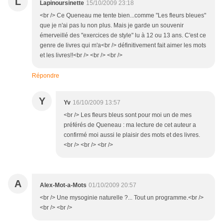
L
Lapinoursinette
15/10/2009 23:18
<br /> Ce Queneau me tente bien...comme "Les fleurs bleues"
que je n'ai pas lu non plus. Mais je garde un souvenir
émerveillé des "exercices de style" lu à 12 ou 13 ans. C'est ce
genre de livres qui m'a<br /> définitivement fait aimer les mots
et les livres!!<br /> <br /> <br />
Répondre
Y
Yv
16/10/2009 13:57
<br /> Les fleurs bleus sont pour moi un de mes
préférés de Queneau : ma lecture de cet auteur a
confirmé moi aussi le plaisir des mots et des livres.
<br /> <br /> <br />
A
Alex-Mot-a-Mots
01/10/2009 20:57
<br /> Une mysoginie naturelle ?... Tout un programme.<br />
<br /> <br />