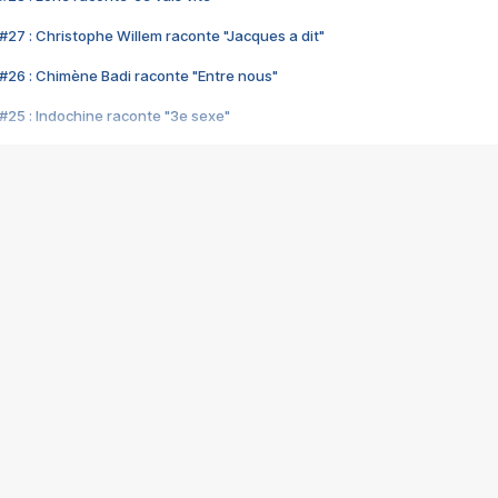
#27 : Christophe Willem raconte "Jacques a dit"
#26 : Chimène Badi raconte "Entre nous"
#25 : Indochine raconte "3e sexe"
#24 : Zaho raconte "C'est chelou"
#23 : Patrick Bruel raconte "Au café des délices"
#22 : Kyo raconte "Le chemin"
#21 : Nolwenn Leroy raconte "Cassé"
#20 : Patrick Hernandez raconte "Born to be alive"
#19 : Lorie raconte "Près de moi"
#18 : Michael Jones raconte "A nos actes manqués" (avec Jean-Jacque
#17 : Khaled raconte "Aïcha"
#16 : Corneille raconte "Parce qu'on vient de loin"