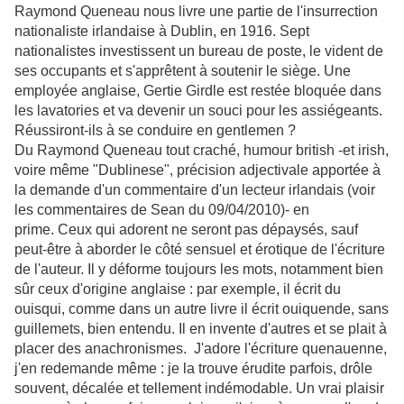
Raymond Queneau nous livre une partie de l'insurrection
nationaliste irlandaise à Dublin, en 1916. Sept
nationalistes investissent un bureau de poste, le vident de
ses occupants et s'apprêtent à soutenir le siège. Une
employée anglaise, Gertie Girdle est restée bloquée dans
les lavatories et va devenir un souci pour les assiégeants.
Réussiront-ils à se conduire en gentlemen ?
Du Raymond Queneau tout craché, humour british -et irish,
voire même "Dublinese", précision adjectivale apportée à
la demande d'un commentaire d'un lecteur irlandais (voir
les commentaires de Sean du 09/04/2010)- en
prime. Ceux qui adorent ne seront pas dépaysés, sauf
peut-être à aborder le côté sensuel et érotique de l'écriture
de l'auteur. Il y déforme toujours les mots, notamment bien
sûr ceux d'origine anglaise : par exemple, il écrit du
ouisqui, comme dans un autre livre il écrit ouiquende, sans
guillemets, bien entendu. Il en invente d'autres et se plait à
placer des anachronismes. J'adore l'écriture quenauenne,
j'en redemande même : je la trouve érudite parfois, drôle
souvent, décalée et tellement indémodable. Un vrai plaisir