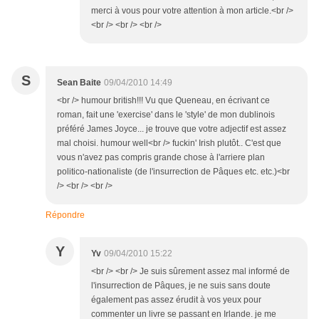
merci à vous pour votre attention à mon article.<br />
<br /> <br /> <br />
S
Sean Baite
09/04/2010 14:49
<br /> humour british!!! Vu que Queneau, en écrivant ce
roman, fait une 'exercise' dans le 'style' de mon dublinois
préféré James Joyce... je trouve que votre adjectif est assez
mal choisi. humour well<br /> fuckin' Irish plutôt.. C'est que
vous n'avez pas compris grande chose à l'arriere plan
politico-nationaliste (de l'insurrection de Pâques etc. etc.)<br
/> <br /> <br />
Répondre
Y
Yv
09/04/2010 15:22
<br /> <br /> Je suis sûrement assez mal informé de
l'insurrection de Pâques, je ne suis sans doute
également pas assez érudit à vos yeux pour
commenter un livre se passant en Irlande. je me