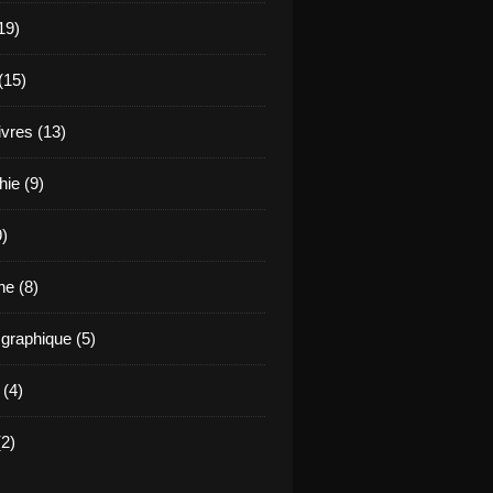
19)
(15)
ivres (13)
hie (9)
9)
e (8)
raphique (5)
 (4)
2)