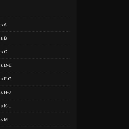
)s A
)s B
)s C
)s D-E
)s F-G
)s H-J
)s K-L
)s M