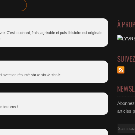
À PRO
e. C'est touchant, frais, agréable et puis l'histoire est originale.
e !
SUIVE
rd avec ton résumé.<br /> <br /> <br />
NEWSL
Abonnez-
n tout cas !
articles 
Email