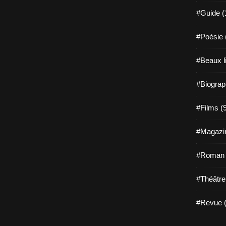
#Guide (
#Poésie 
#Beaux l
#Biograp
#Films (
#Magazin
#Roman g
#Théâtre
#Revue (