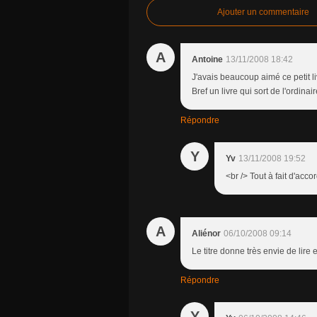
Ajouter un commentaire
A
Antoine
13/11/2008 18:42
J'avais beaucoup aimé ce petit livr
Bref un livre qui sort de l'ordinair
Répondre
Y
Yv
13/11/2008 19:52
<br /> Tout à fait d'acco
A
Aliénor
06/10/2008 09:14
Le titre donne très envie de lire e
Répondre
Y