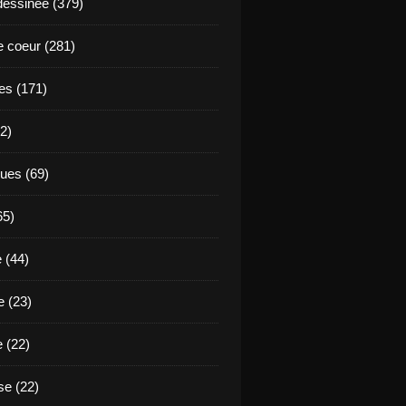
essinée (379)
 coeur (281)
es (171)
2)
ues (69)
65)
 (44)
 (23)
e (22)
e (22)