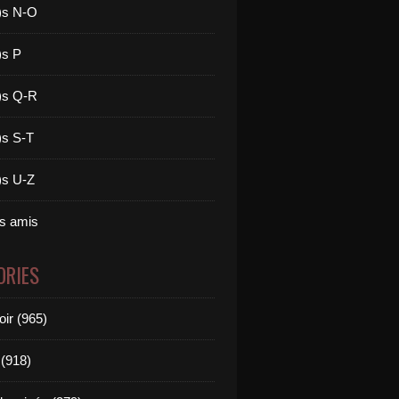
)s N-O
)s P
)s Q-R
)s S-T
)s U-Z
es amis
ORIES
oir (965)
(918)