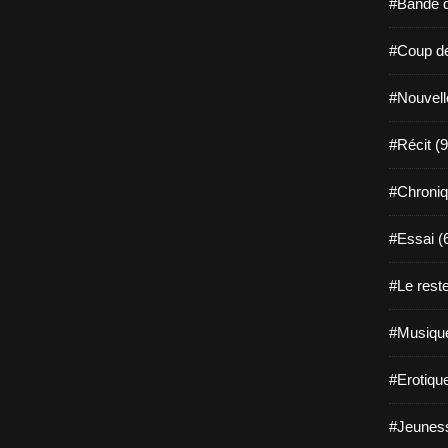
#Bande d
#Coup de
#Nouvell
#Récit (9
#Chroniq
#Essai (
#Le reste
#Musique
#Erotiqu
#Jeuness