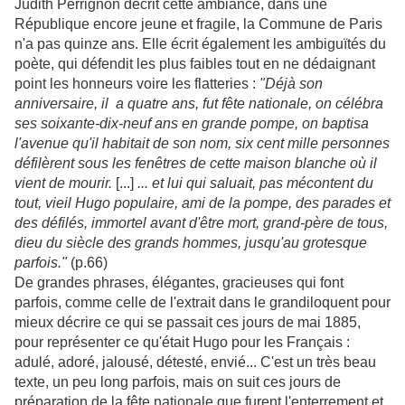
Judith Perrignon décrit cette ambiance, dans une
République encore jeune et fragile, la Commune de Paris
n'a pas quinze ans. Elle écrit également les ambiguïtés du
poète, qui défendit les plus faibles tout en ne dédaignant
point les honneurs voire les flatteries :
"Déjà son
anniversaire, il a quatre ans, fut fête nationale, on célébra
ses soixante-dix-neuf ans en grande pompe, on baptisa
l'avenue qu'il habitait de son nom, six cent mille personnes
défilèrent sous les fenêtres de cette maison blanche où il
vient de mourir.
[...]
... et lui qui saluait, pas mécontent du
tout, vieil Hugo populaire, ami de la pompe, des parades et
des défilés, immortel avant d'être mort, grand-père de tous,
dieu du siècle des grands hommes, jusqu'au grotesque
parfois."
(p.66)
De grandes phrases, élégantes, gracieuses qui font
parfois, comme celle de l'extrait dans le grandiloquent pour
mieux décrire ce qui se passait ces jours de mai 1885,
pour représenter ce qu'était Hugo pour les Français :
adulé, adoré, jalousé, détesté, envié... C'est un très beau
texte, un peu long parfois, mais on suit ces jours de
préparation de la fête nationale que furent l'enterrement et