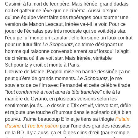
Casimir à la mort de leur père. Mais Irénée, grand dadais
naïf et gaffeur ne rêve que de cinéma. Aussi lorsque
qu'une équipe vient faire des repérages pour tourner une
version de Manon Lescaut, Irénée va-t-il la voir. Pour ce
jouer de l'échalas pas très modeste qui se voit déjà star,
l'équipe lui monte un canular : elle lui signe un faux contrat
pour un futur film
Le Schpountz
, ce terme désignant un
homme qui raisonne convenablement sauf lorsqu'il s'agit
de cinéma où il se voit star. Mais Irénée, véritable
Schpountz y croit et monte à Paris.
L’œuvre de Marcel Pagnol mise en bande dessinée ça ne
peut qu'être de grands moments.
Le Schpountz
, je me
souviens de ce film avec Fernandel et cette célèbre tirade
"tout condamné à mort aura la tête tranchée"
dite à la
manière de Cyrano, en plusieurs versions selon les
sentiments joués. Le dessin d'Efix est vif, virevoltant, drôle
et rajoute une touche d'humour dans le scénario déjà bien
pourvu. J'aime beaucoup Efix et je tiens sa trilogie
Putain
d'usine
et
Tue ton patron
pour l'une des grandes réussites
de la BD. Il y a aussi ça et là des clins d’œil (par exemple