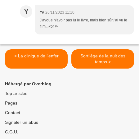
Y
Yv
26/11/2023 11:10
J'avoue n'avoir pas lu le livre, mais bien sûr j'ai vu le
film...<br />
< La clinique de l'enfer
Sortilège de la nuit des
temps >
Hébergé par Overblog
Top articles
Pages
Contact
Signaler un abus
C.G.U.