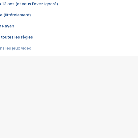
 a 13 ans (et vous l'avez ignoré)
e (littéralement)
im Rayan
 toutes les règles
s les jeux vidéo
us choquant de Rockstar ? - Le scandale BULLY
e plus moche de Steam
du RÊVE tourne au CAUCHEMAR
pendant 8 heures
it… à tort
umiliés par un jeu vidéo
ire - Final Fantasy 8
ti un empire - Age of Empires