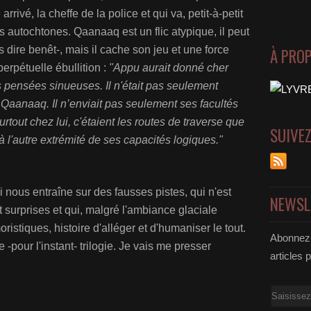
rrivé, la cheffe de la police et qui va, petit-à-petit
s autochtones. Qaanaaq est un flic atypique, il peut
dire benêt-, mais il cache son jeu et une force
À PRO
erpétuelle ébullition :
"Appu aurait donné cher
 pensées sinueuses. Il n'était pas seulement
 Qaanaaq. Il n’enviait pas seulement ses facultés
rtout chez lui, c'étaient les routes de traverse que
SUIVE
 à l'autre extrémité de ses capacités logiques."
i nous entraîne sur des fausses pistes, qui n'est
NEWSL
 surprises et qui, malgré l'ambiance glaciale
stiques, histoire d'alléger et d'humaniser le tout.
Abonnez-
-pour l'instant- trilogie. Je vais me presser
articles 
Email