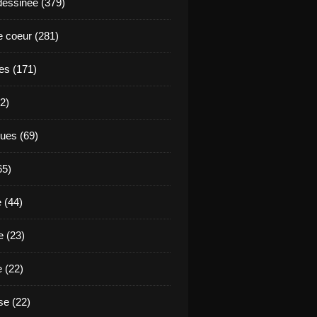
essinée (379)
 coeur (281)
es (171)
2)
ues (69)
65)
 (44)
 (23)
e (22)
e (22)