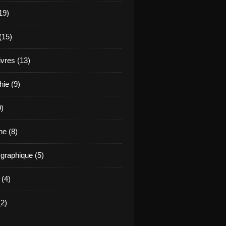
19)
(15)
ivres (13)
hie (9)
9)
e (8)
raphique (5)
 (4)
2)