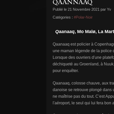
QAANNAAQ
Publié le
21 Novembre 2021
par Yv
Catégories :
#Polar-Noir
Qaanaaq
, Mo Malø, La Mart
Qaanaaq est policier à Copenhague,
une maman légende de la police d
Lorsque des ouvriers d'une platefo
déchiqueté au Groenland, à Nuuk, c
pour enquêter.
Qaanaaq, colosse chauve, aux trait
danoise se retrouve plongé dans u
ne maîtrise pas du tout. C'est Appu
l'aéroport, le seul qui lui fera bon 