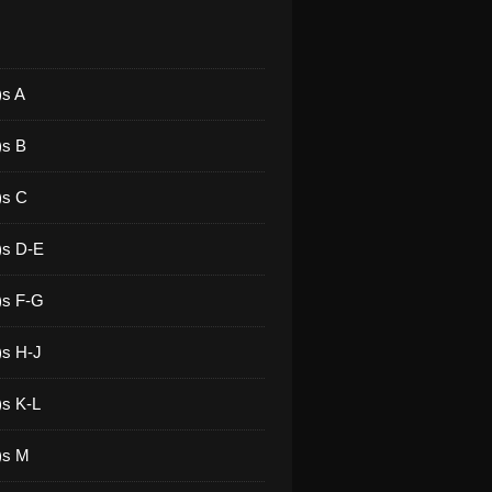
)s A
)s B
)s C
)s D-E
)s F-G
)s H-J
)s K-L
)s M