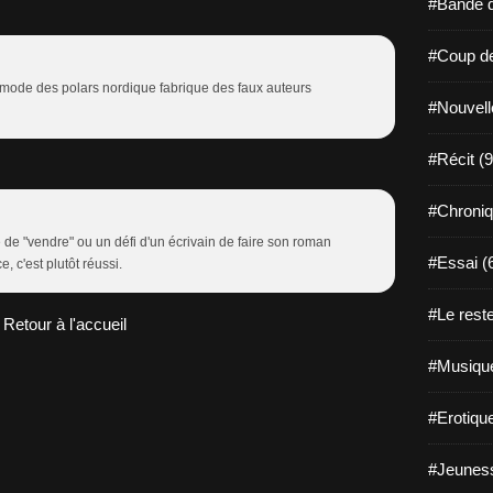
#Bande d
#Coup de
 mode des polars nordique fabrique des faux auteurs
#Nouvell
#Récit (9
#Chroniq
 de "vendre" ou un défi d'un écrivain de faire son roman
#Essai (
, c'est plutôt réussi.
#Le reste
Retour à l'accueil
#Musique
#Erotiqu
#Jeuness