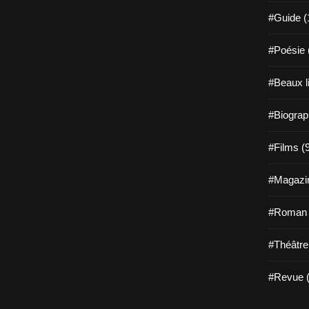
#Guide (
#Poésie 
#Beaux l
#Biograp
#Films (
#Magazin
#Roman g
#Théâtre
#Revue (