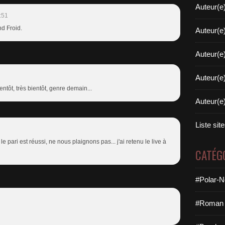
Auteur(e
:51
d Froid.
Auteur(e
Auteur(e
Auteur(e
entôt, très bientôt, genre demain...
Auteur(e
Liste sit
 pari est réussi, ne nous plaignons pas... j'ai retenu le live à
CATÉG
#Polar-N
#Roman 