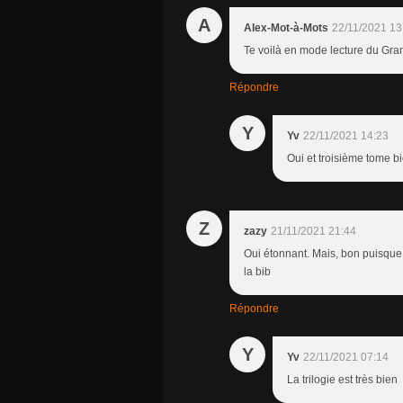
A
Alex-Mot-à-Mots
22/11/2021 13
Te voilà en mode lecture du Gran
Répondre
Y
Yv
22/11/2021 14:23
Oui et troisième tome bi
Z
zazy
21/11/2021 21:44
Oui étonnant. Mais, bon puisque le
la bib
Répondre
Y
Yv
22/11/2021 07:14
La trilogie est très bien