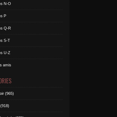
)s N-O
)s P
)s Q-R
)s S-T
)s U-Z
es amis
ORIES
oir (965)
(918)