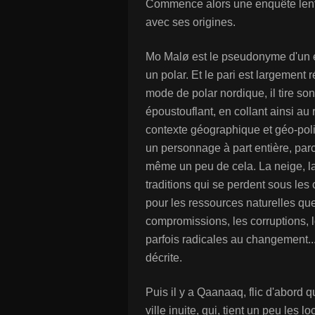
Commence alors une enquête lente
avec ses origines.
Mo Malø est le pseudonyme d'un éc
un polar. Et le pari est largement
mode de polar nordique, il tire so
époustouflant, en collant ainsi au
contexte géographique et géo-politi
un personnage à part entière, parc
même un peu de cela. La neige, la g
traditions qui se perdent sous les c
pour les ressources naturelles que
compromissions, les corruptions, l
parfois radicales au changement... 
décrite.
Puis il y a Qaanaaq, flic d'abord q
ville inuite, qui, tient un peu les 