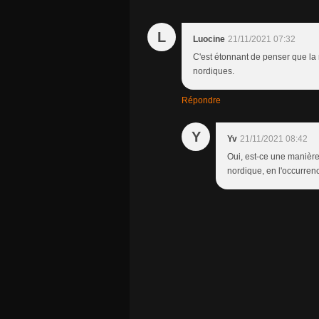
L
Luocine
21/11/2021 07:32
C'est étonnant de penser que la
nordiques.
Répondre
Y
Yv
21/11/2021 08:42
Oui, est-ce une manière
nordique, en l'occurrence