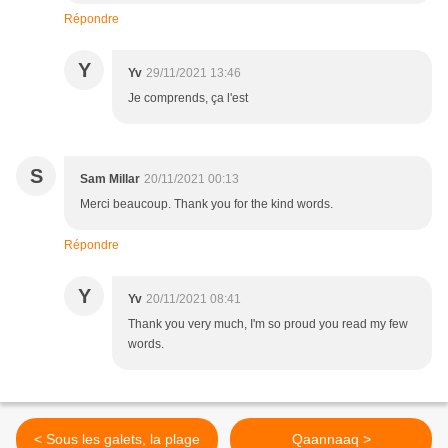
Répondre
Y
Yv
29/11/2021 13:46
Je comprends, ça l'est
S
Sam Millar
20/11/2021 00:13
Merci beaucoup. Thank you for the kind words.
Répondre
Y
Yv
20/11/2021 08:41
Thank you very much, I'm so proud you read my few
words.
< Sous les galets, la plage
Qaannaaq >