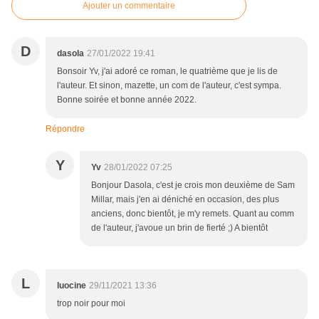
Ajouter un commentaire
D
dasola
27/01/2022 19:41
Bonsoir Yv, j'ai adoré ce roman, le quatrième que je lis de
l'auteur. Et sinon, mazette, un com de l'auteur, c'est sympa.
Bonne soirée et bonne année 2022.
Répondre
Y
Yv
28/01/2022 07:25
Bonjour Dasola, c'est je crois mon deuxième de Sam
Millar, mais j'en ai déniché en occasion, des plus
anciens, donc bientôt, je m'y remets. Quant au comm
de l'auteur, j'avoue un brin de fierté ;) A bientôt
L
luocine
29/11/2021 13:36
trop noir pour moi