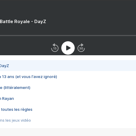
 Battle Royale - DayZ
 DayZ
 a 13 ans (et vous l'avez ignoré)
e (littéralement)
im Rayan
 toutes les règles
s les jeux vidéo
us choquant de Rockstar ? - Le scandale BULLY