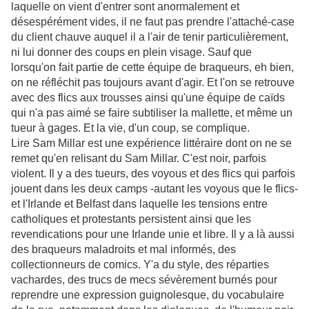
laquelle on vient d'entrer sont anormalement et
désespérément vides, il ne faut pas prendre l'attaché-case
du client chauve auquel il a l'air de tenir particulièrement,
ni lui donner des coups en plein visage. Sauf que
lorsqu'on fait partie de cette équipe de braqueurs, eh bien,
on ne réfléchit pas toujours avant d'agir. Et l'on se retrouve
avec des flics aux trousses ainsi qu'une équipe de caïds
qui n'a pas aimé se faire subtiliser la mallette, et même un
tueur à gages. Et la vie, d'un coup, se complique.
Lire Sam Millar est une expérience littéraire dont on ne se
remet qu'en relisant du Sam Millar. C'est noir, parfois
violent. Il y a des tueurs, des voyous et des flics qui parfois
jouent dans les deux camps -autant les voyous que le flics-
et l'Irlande et Belfast dans laquelle les tensions entre
catholiques et protestants persistent ainsi que les
revendications pour une Irlande unie et libre. Il y a là aussi
des braqueurs maladroits et mal informés, des
collectionneurs de comics. Y'a du style, des réparties
vachardes, des trucs de mecs sévèrement burnés pour
reprendre une expression guignolesque, du vocabulaire