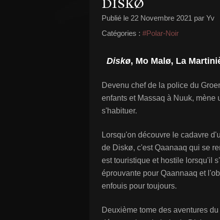
DISKØ
Publié le
22 Novembre 2021
par Yv
Catégories :
#Polar-Noir
Diskø
, Mo Malø, La Martini
Devenu chef de la police du Groe
enfants et Massaq à Nuuk, mène une
s'habituer.
Lorsqu'on découvre le cadavre d'u
de Diskø, c'est Qaanaaq qui se rend
est touristique et hostile lorsqu'il
éprouvante pour Qaannaaq et l'obli
enfouis pour toujours.
Deuxième tome des aventures du fl