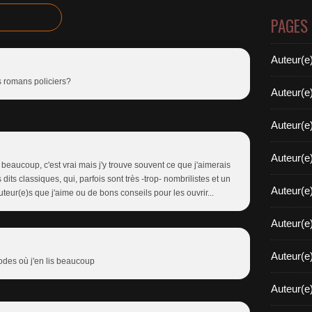
PAGES
Auteur(e
es romans policiers?
Auteur(e
Auteur(e
Auteur(e
 beaucoup, c'est vrai mais j'y trouve souvent ce que j'aimerais
dits classiques, qui, parfois sont très -trop- nombrilistes et un
Auteur(e
auteur(e)s que j'aime ou de bons conseils pour les ouvrir...
Auteur(e
Auteur(e
iodes où j'en lis beaucoup
Auteur(e