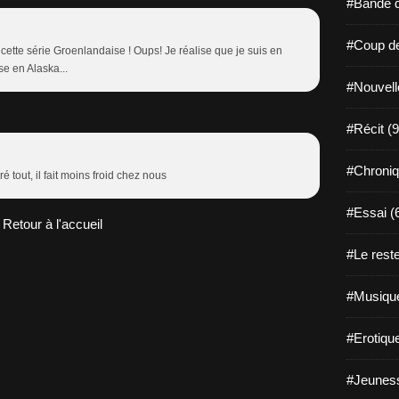
#Bande d
#Coup de
 cette série Groenlandaise ! Oups! Je réalise que je suis en
se en Alaska...
#Nouvell
#Récit (9
#Chroniq
é tout, il fait moins froid chez nous
#Essai (
Retour à l'accueil
#Le reste
#Musique
#Erotiqu
#Jeuness