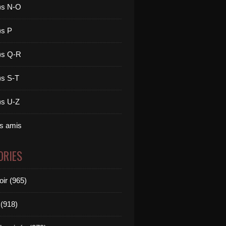
)s N-O
)s P
)s Q-R
)s S-T
)s U-Z
es amis
ORIES
oir (965)
(918)