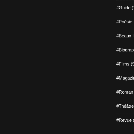
#Guide (
#Poésie 
#Beaux l
#Biograp
#Films (
#Magazin
#Roman g
#Théâtre
#Revue (