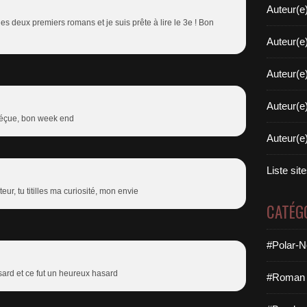
Auteur(e
es deux premiers romans et je suis prête à lire le 3e ! Bon
Auteur(e
Auteur(e
Auteur(e
 déçue, bon week end
Auteur(e
Liste sit
eur, tu titilles ma curiosité, mon envie
CATÉG
#Polar-N
sard et ce fut un heureux hasard
#Roman 