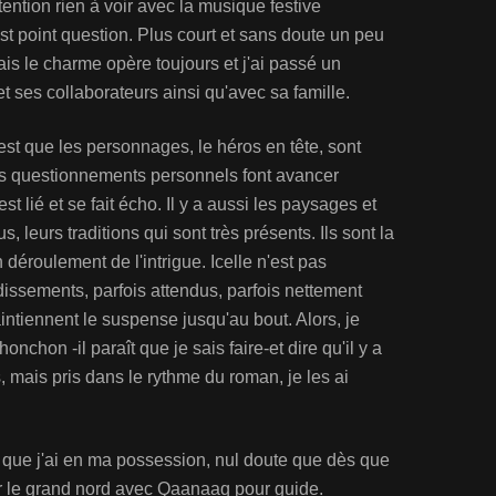
ention rien à voir avec la musique festive
est point question. Plus court et sans doute un peu
ais le charme opère toujours et j'ai passé un
ses collaborateurs ainsi qu'avec sa famille.
'est que les personnages, le héros en tête, sont
eurs questionnements personnels font avancer
est lié et se fait écho. Il y a aussi les paysages et
, leurs traditions qui sont très présents. Ils sont la
déroulement de l'intrigue. Icelle n'est pas
issements, parfois attendus, parfois nettement
aintiennent le suspense jusqu'au bout. Alors, je
onchon -il paraît que je sais faire-et dire qu'il y a
es, mais pris dans le rythme du roman, je les ai
 que j'ai en ma possession, nul doute que dès que
our le grand nord avec Qaanaaq pour guide.