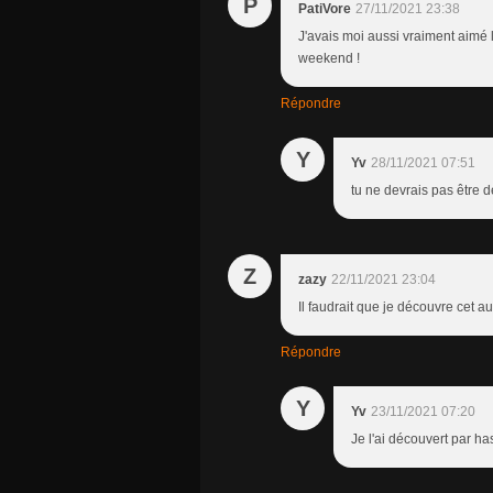
P
PatiVore
27/11/2021 23:38
J'avais moi aussi vraiment aimé l
weekend !
Répondre
Y
Yv
28/11/2021 07:51
tu ne devrais pas être
Z
zazy
22/11/2021 23:04
Il faudrait que je découvre cet aut
Répondre
Y
Yv
23/11/2021 07:20
Je l'ai découvert par ha