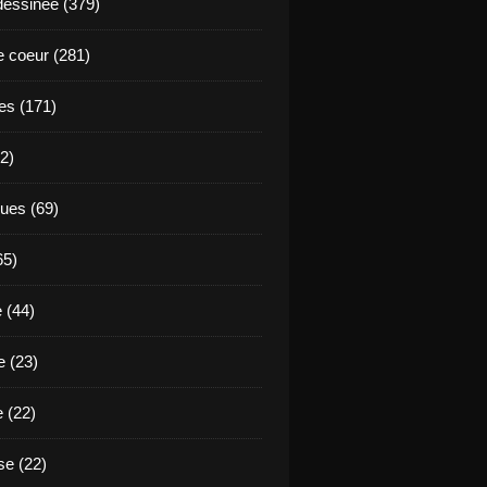
essinée (379)
 coeur (281)
es (171)
2)
ues (69)
65)
 (44)
 (23)
e (22)
e (22)