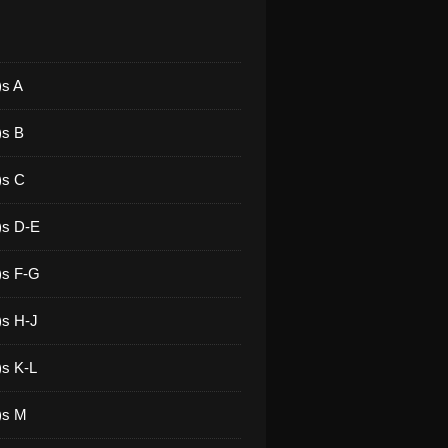
)s A
)s B
)s C
)s D-E
)s F-G
)s H-J
)s K-L
)s M