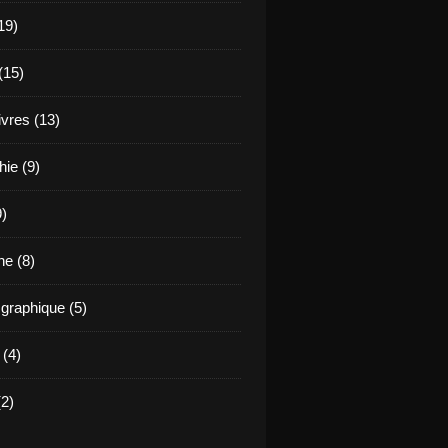
19)
(15)
ivres (13)
hie (9)
9)
e (8)
raphique (5)
 (4)
2)