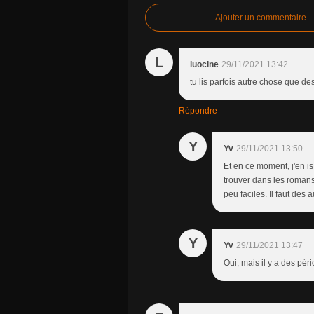
Ajouter un commentaire
L
luocine
29/11/2021 13:42
tu lis parfois autre chose que d
Répondre
Y
Yv
29/11/2021 13:50
Et en ce moment, j'en is
trouver dans les romans 
peu faciles. Il faut des 
Y
Yv
29/11/2021 13:47
Oui, mais il y a des pér