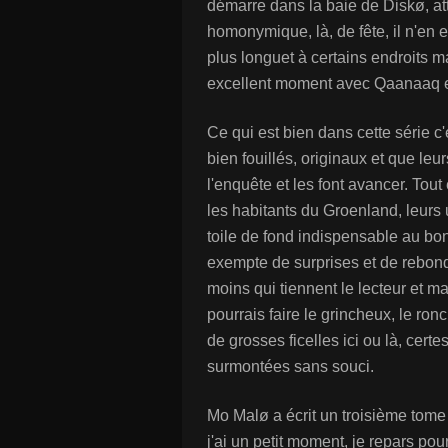
démarre dans la baie de Diskø, att
homonymique, là, de fête, il n'en 
plus longuet à certains endroits m
excellent moment avec Qaanaaq et 
Ce qui est bien dans cette série c
bien fouillés, originaux et que l
l'enquête et les font avancer. Tout 
les habitants du Groenland, leurs us
toile de fond indispensable au bon 
exempte de surprises et de rebond
moins qui tiennent le lecteur et m
pourrais faire le grincheux, le ronch
de grosses ficelles ici ou là, cert
surmontées sans souci.
Mo Malø a écrit un troisième tome
j'ai un petit moment, je repars p