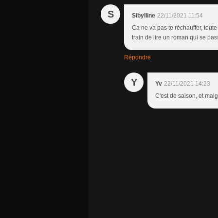
S
Sibylline
22/11/2021 11:54
Ca ne va pas te réchauffer, toute
train de lire un roman qui se pas
Répondre
Y
Yv
22/11/2021 14:23
C'est de saison, et malgr