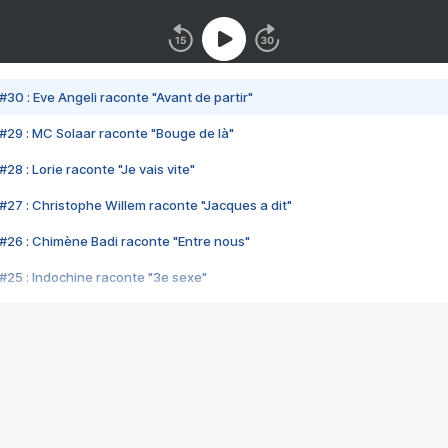
#30 : Eve Angeli raconte "Avant de partir"
#29 : MC Solaar raconte "Bouge de là"
28 : Lorie raconte "Je vais vite"
#27 : Christophe Willem raconte "Jacques a dit"
#26 : Chimène Badi raconte "Entre nous"
#25 : Indochine raconte "3e sexe"
#24 : Zaho raconte "C'est chelou"
#23 : Patrick Bruel raconte "Au café des délices"
#22 : Kyo raconte "Le chemin"
#21 : Nolwenn Leroy raconte "Cassé"