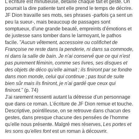
L'écriture est minutieuse, détaille chaque fait et geste. On
pourrait la dire patiente tant elle prend le temps de décrire.
JF Dion travaille ses mots, ses phrases -parfois ça sent un
peu la sueur-, mais beaucoup de passages sont
somptueux, d'une grande beauté, empreints d'émotions et
de justesse sans tomber dans le larmoyant, le pathos
facile.
"Aucun vêtement, accessoire ou colifichet de
Françoise ne reste dans la penderie, ni dans sa commode,
ni dans la salle de bain. Je n'ai conservé que ce qui n'est
pas purement féminin, comme ses livres, ses disques et
des objets de déco qu'elle aimait ; ils finiront par se fondre
dans mon monde, celui qui continue ; pas tout de suite
bien sûr mais ils finiront, je n'ai gardé que ceux qui
finiront."
(p. 74)
J'ai rarement ressenti autant la détresse d'un personnage
que dans ce roman. L'écriture de JF Dion remue et touche.
Descriptive, pointilleuse, on se retrouve dans chacun des
gestes, dans presque chacune des pensées de l'homme
qu'elle nous présente. Malgré mes réserves,
Les portes et
les sons qu'elles font
est un roman à découvrir.