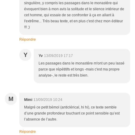
singulière, y compris les passages dans le monastère qui
évoquent bien à mon avis la solitude et le silence intérieur de
cet homme, qui essaie de se confronter à ça en allant à
l'extrême... Très beau texte, et en plus c'est chez mon éditeur
!!! ;)
Répondre
Y
Yv
13/09/2019 17:17
Les passages dans le monastère m'ont un peu lassé
parce que répétitifs et longs -mais c'est ma propre
analyse-, le reste est très bien.
M
Mimi
13/09/2019 10:24
Malgré ce petit bémol (anticlérical, hi hi), ce texte semble
d’une grande profondeur touchant ce point sensible qu’est
l’absence de l’autre.
Répondre