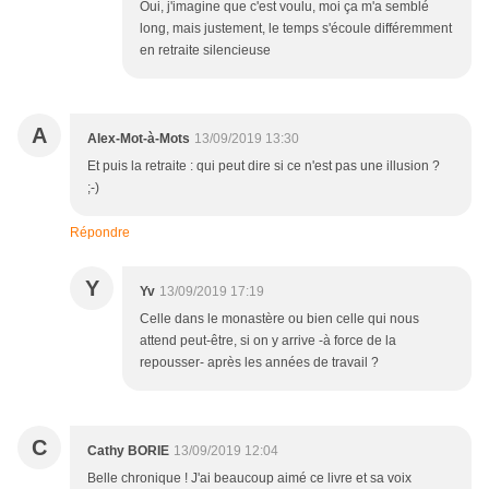
Oui, j'imagine que c'est voulu, moi ça m'a semblé
long, mais justement, le temps s'écoule différemment
en retraite silencieuse
A
Alex-Mot-à-Mots
13/09/2019 13:30
Et puis la retraite : qui peut dire si ce n'est pas une illusion ?
;-)
Répondre
Y
Yv
13/09/2019 17:19
Celle dans le monastère ou bien celle qui nous
attend peut-être, si on y arrive -à force de la
repousser- après les années de travail ?
C
Cathy BORIE
13/09/2019 12:04
Belle chronique ! J'ai beaucoup aimé ce livre et sa voix