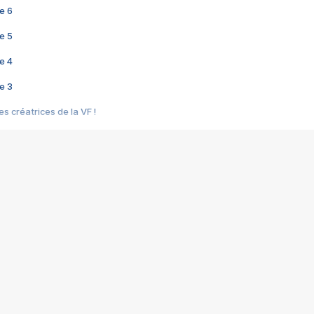
e 6
e 5
e 4
e 3
s créatrices de la VF !
e 2
e 1
e Mektoub My Love arrive enfin ! Rencontre avec Shaïn Boumedine et Sal
i : après Toni en famille
elle réalise le bouleversant Dites lui que je l'aime
ais ! Rencontre autour de Vie privée de Rebecca Zlotowski
 de Marguerite, Grave... Rencontre avec Ella Rumpf
 Les Rêveurs, un film intime sur la santé mentale