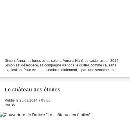
Simon, Anna, les lunes et les soleils, Verena Hanf, Le castor astral, 2014
Simon est désespéré, sa compagne vient de le quitter, comme ça, sans
explication. Pour éviter de sombrer totalement, il part une semaine en
Alsace, dans la vallée de Munster, dans...
Le château des étoiles
Publié le 25/09/2014 à 05:00
Par
Yv