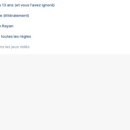
 a 13 ans (et vous l'avez ignoré)
e (littéralement)
im Rayan
 toutes les règles
s les jeux vidéo
us choquant de Rockstar ? - Le scandale BULLY
e plus moche de Steam
du RÊVE tourne au CAUCHEMAR
pendant 8 heures
it… à tort
umiliés par un jeu vidéo
ire - Final Fantasy 8