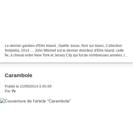
Le dernier gardien d'Ellis Island , Gaëlle Josse, Noir sur blanc, Collection
Notabilia, 2014 .... John Mitchell est le dernier directeur d'Ellis Island, cette
île, à cheval entre New York et Jersey City qui fut de nombreuses années, le
centre d'accueil...
Carambole
Publié le 21/09/2014 à 05:00
Par
Yv