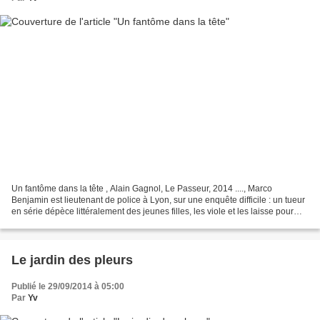
Un fantôme dans la tête , Alain Gagnol, Le Passeur, 2014 ...., Marco
Benjamin est lieutenant de police à Lyon, sur une enquête difficile : un tueur
en série dépèce littéralement des jeunes filles, les viole et les laisse pour
mortes. Déjà quatre filles...
Le jardin des pleurs
Publié le 29/09/2014 à 05:00
Par
Yv