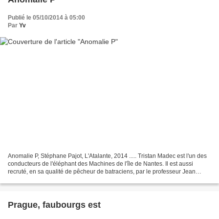
Publié le 05/10/2014 à 05:00
Par
Yv
Anomalie P, Stéphane Pajot, L'Atalante, 2014 ..... Tristan Madec est l'un des
conducteurs de l'éléphant des Machines de l'île de Nantes. Il est aussi
recruté, en sa qualité de pêcheur de batraciens, par le professeur Jean
Rostand qui étudie les grenouilles...
Prague, faubourgs est