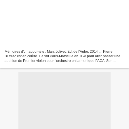
Mémoires d'un appui-tête , Marc Jolivet, Ed. de l'Aube, 2014 .... Pierre
Blistrac est en colère. Il a fait Paris-Marseille en TGV pour aller passer une
audition de Premier violon pour l'orchestre philarmonique PACA. Son
voyage fut exécrable, la faute...