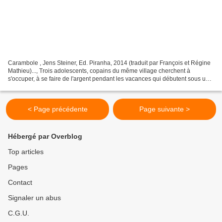
Carambole , Jens Steiner, Ed. Piranha, 2014 (traduit par François et Régine
Mathieu)..., Trois adolescents, copains du même village cherchent à
s'occuper, à se faire de l'argent pendant les vacances qui débutent sous une
chaleur accablante. Une de leurs...
< Page précédente
Page suivante >
Hébergé par Overblog
Top articles
Pages
Contact
Signaler un abus
C.G.U.