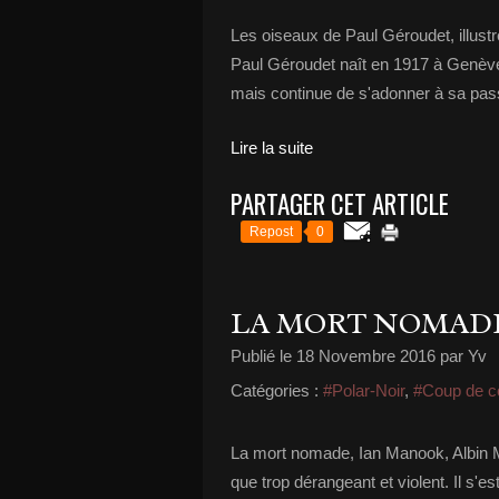
Les oiseaux de Paul Géroudet, illustré
Paul Géroudet naît en 1917 à Genève. 
mais continue de s'adonner à sa pass
Lire la suite
PARTAGER CET ARTICLE
Repost
0
LA MORT NOMAD
Publié le
18 Novembre 2016
par Yv
Catégories :
#Polar-Noir
,
#Coup de c
La mort nomade, Ian Manook, Albin Mic
que trop dérangeant et violent. Il s'e