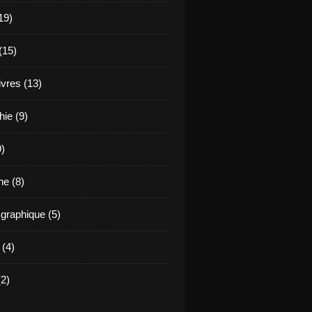
19)
(15)
ivres (13)
hie (9)
9)
e (8)
raphique (5)
 (4)
2)