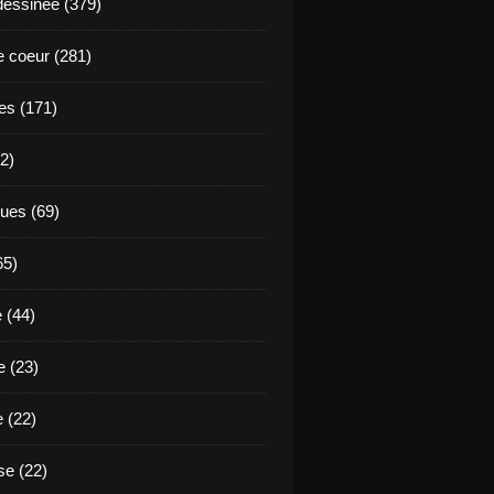
essinée (379)
 coeur (281)
es (171)
2)
ues (69)
65)
 (44)
 (23)
e (22)
e (22)