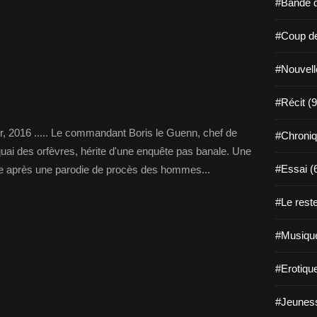
#Bande d
#Coup de
#Nouvell
#Récit (9
r, 2016 ..... Le commandant Boris le Guenn, chef de
#Chroniq
uai des orfèvres, hérite d'une enquête pas banale. Une
#Essai (
e après une parodie de procès des hommes...
#Le reste
#Musique
#Erotiqu
#Jeuness