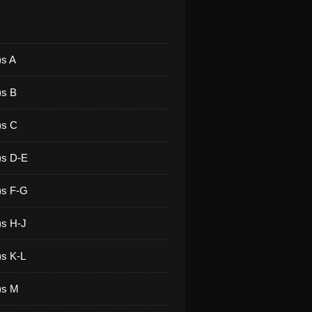
)s A
)s B
)s C
)s D-E
)s F-G
)s H-J
)s K-L
)s M