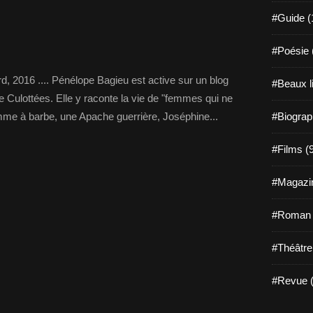
#Guide (
#Poésie 
d, 2016 .... Pénélope Bagieu est active sur un blog
#Beaux l
e Culottées. Elle y raconte la vie de "femmes qui ne
emme à barbe, une Apache guerrière, Joséphine...
#Biograp
#Films (
#Magazin
#Roman g
#Théâtre
#Revue (