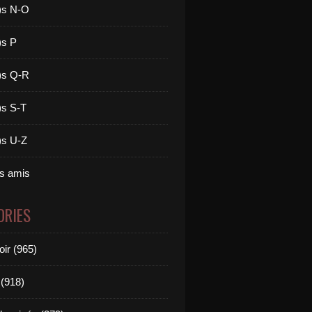
)s N-O
)s P
)s Q-R
)s S-T
)s U-Z
es amis
ORIES
oir (965)
(918)