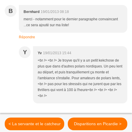
B
Bernhard
19/01/2013 08:18
merci - notamment pour le dernier paragraphe convaincant
...ce sera ajouté sur ma liste!
Répondre
Y
Yv
19/01/2013 15:44
<br /> <br /> Je troyve qu'il y a un petit kekchose de
plus que dans d'autres polars nordiques. Un peu lent
au départ, et puis tranquillement ça monte et
l'ambiance s'installe. Pour amateurs de polars lents,
<br /> pas pour les stressés qui ne jurent que par les
thrillers qui vont à 100 à l'heure<br /> <br /> <br />
<br />
< La servante et le catcheur
Disparitions en Picardie >