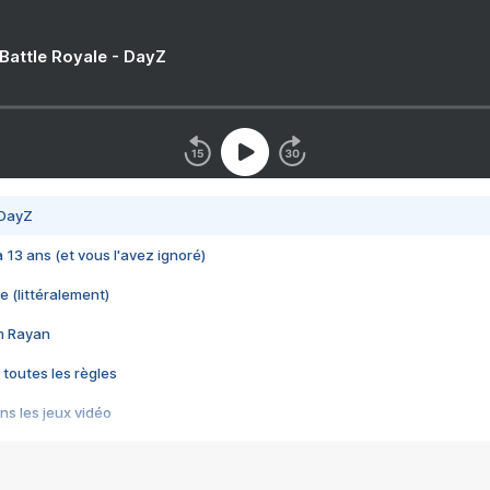
 Battle Royale - DayZ
 DayZ
 a 13 ans (et vous l'avez ignoré)
e (littéralement)
im Rayan
 toutes les règles
s les jeux vidéo
us choquant de Rockstar ? - Le scandale BULLY