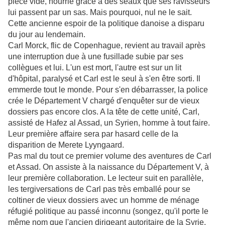
pièce vide, nourrie grâce à des seaux que ses ravisseurs
lui passent par un sas. Mais pourquoi, nul ne le sait.
Cette ancienne espoir de la politique danoise a disparu
du jour au lendemain.
Carl Morck, flic de Copenhague, revient au travail après
une interruption due à une fusillade subie par ses
collègues et lui. L'un est mort, l'autre est sur un lit
d'hôpital, paralysé et Carl est le seul à s'en être sorti. Il
emmerde tout le monde. Pour s'en débarrasser, la police
crée le Département V chargé d'enquêter sur de vieux
dossiers pas encore clos. A la tête de cette unité, Carl,
assisté de Hafez al Assad, un Syrien, homme à tout faire.
Leur première affaire sera par hasard celle de la
disparition de Merete Lyyngaard.
Pas mal du tout ce premier volume des aventures de Carl
et Assad. On assiste à la naissance du Département V, à
leur première collaboration. Le lecteur suit en parallèle,
les tergiversations de Carl pas très emballé pour se
coltiner de vieux dossiers avec un homme de ménage
réfugié politique au passé inconnu (songez, qu'il porte le
même nom que l'ancien dirigeant autoritaire de la Syrie,