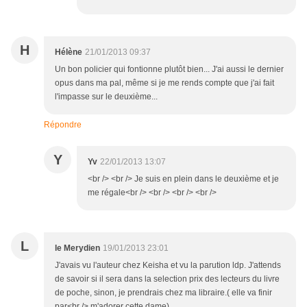
H
Hélène
21/01/2013 09:37
Un bon policier qui fontionne plutôt bien... J'ai aussi le dernier
opus dans ma pal, même si je me rends compte que j'ai fait
l'impasse sur le deuxième...
Répondre
Y
Yv
22/01/2013 13:07
<br /> <br /> Je suis en plein dans le deuxième et je
me régale<br /> <br /> <br /> <br />
L
le Merydien
19/01/2013 23:01
J'avais vu l'auteur chez Keisha et vu la parution ldp. J'attends
de savoir si il sera dans la selection prix des lecteurs du livre
de poche, sinon, je prendrais chez ma libraire.( elle va finir
par<br /> m'adorer cette dame)