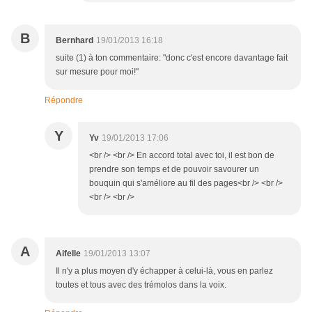
B
Bernhard
19/01/2013 16:18
suite (1) à ton commentaire: "donc c'est encore davantage fait
sur mesure pour moi!"
Répondre
Y
Yv
19/01/2013 17:06
<br /> <br /> En accord total avec toi, il est bon de
prendre son temps et de pouvoir savourer un
bouquin qui s'améliore au fil des pages<br /> <br />
<br /> <br />
A
Aifelle
19/01/2013 13:07
Il n'y a plus moyen d'y échapper à celui-là, vous en parlez
toutes et tous avec des trémolos dans la voix.