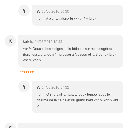
Y
Yv
15/03/2010 16:30
<br /> A bientôt alors<br /> <br /> <br />
K
keisha
14/03/2010 15:55
<br /> Deux billets mitigés, et la bête est sur mes étagères.
Bon, j'essaierai de m'intéresser à Moscou et la Sibérie!<br />
<br /> <br />
Répondre
Y
Yv
14/03/2010 17:32
<br /> On ne sait jamais, tu peux tomber sous le
charme de la neige et du grand froid.<br /> <br /> <br
/>