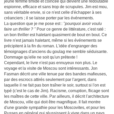
jeune femme timide et coincée qui devient une redoutable
espionne, efficace et sans trop de scrupules. Jim est mou,
sans véritable envie, si ce n'est celle d'échapper à ses
créanciers ; il se laisse porter par les événements.
La question que je me pose est :
"pourquoi avoir voulu
faire un thriller ? "
Pour ce genre de littérature, c'est raté :
un bon thriller est haletant quasiment de bout en bout. Ce
livre n'est jamais haletant, même si les événements se
précipitent à la fin du roman. L'idée d'engranger des
témoignages d'anciens du goulag me semble séduisante.
Dommage qu'elle ne soit qu'un prétexte !
Cependant, le livre n'est pas ennuyeux non plus. Le
voyage et la visite de Moscou sont intéressants. Jon
Fasman décrit une ville tenue par des bandes mafieuses,
par des escrocs attirés seulement par l'argent, dans
laquelle il ne fait pas bon traîner le soir, surtout si l'on est
typé (c'est le cas de Jim). Racisme, corruption, flicage sont
les maîtres de cette ville. Par ailleurs, il décrit l'architecture
de Moscou, ville qui doit être magnifique. Il fait montre
d'une grande sympathie pour les Moscovites, et pour les
Russes en général qui réussissent à vivre dans un pays