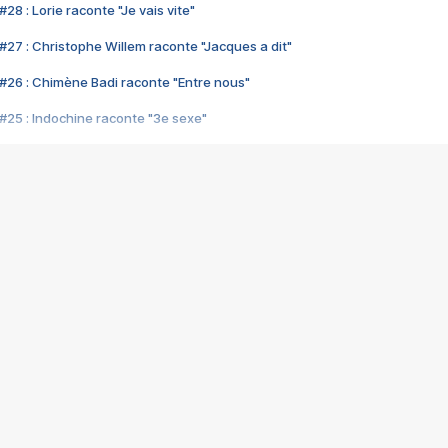
28 : Lorie raconte "Je vais vite"
#27 : Christophe Willem raconte "Jacques a dit"
#26 : Chimène Badi raconte "Entre nous"
#25 : Indochine raconte "3e sexe"
#24 : Zaho raconte "C'est chelou"
#23 : Patrick Bruel raconte "Au café des délices"
#22 : Kyo raconte "Le chemin"
#21 : Nolwenn Leroy raconte "Cassé"
#20 : Patrick Hernandez raconte "Born to be alive"
#19 : Lorie raconte "Près de moi"
#18 : Michael Jones raconte "A nos actes manqués" (avec Jean-Jacque
#17 : Khaled raconte "Aïcha"
#16 : Corneille raconte "Parce qu'on vient de loin"