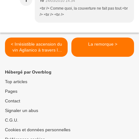
Yv
14/03/2010 14:34
<br /> Comme quoi, la couverture ne fait pas tout.<br
/> <br /> <br />
< Irrésistible ascension du
La remorque >
vin Aglianico à travers le
monde
Hébergé par Overblog
Top articles
Pages
Contact
Signaler un abus
C.G.U.
Cookies et données personnelles