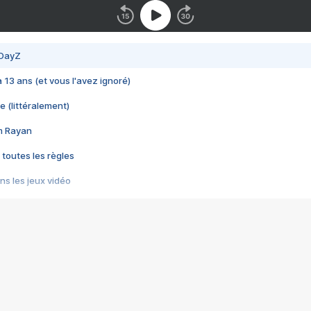
 DayZ
 a 13 ans (et vous l'avez ignoré)
e (littéralement)
im Rayan
 toutes les règles
s les jeux vidéo
us choquant de Rockstar ? - Le scandale BULLY
e plus moche de Steam
du RÊVE tourne au CAUCHEMAR
pendant 8 heures
it… à tort