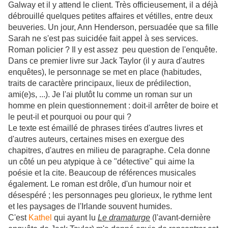
Galway et il y attend le client. Très officieusement, il a déjà
débrouillé quelques petites affaires et vétilles, entre deux
beuveries. Un jour, Ann Henderson, persuadée que sa fille
Sarah ne s'est pas suicidée fait appel à ses services.
Roman policier ? Il y est assez peu question de l'enquête.
Dans ce premier livre sur Jack Taylor (il y aura d'autres
enquêtes), le personnage se met en place (habitudes,
traits de caractère principaux, lieux de prédilection,
ami(e)s, ...). Je l'ai plutôt lu comme un roman sur un
homme en plein questionnement : doit-il arrêter de boire et
le peut-il et pourquoi ou pour qui ?
Le texte est émaillé de phrases tirées d'autres livres et
d'autres auteurs, certaines mises en exergue des
chapitres, d'autres en milieu de paragraphe. Cela donne
un côté un peu atypique à ce "détective" qui aime la
poésie et la cite. Beaucoup de références musicales
également. Le roman est drôle, d'un humour noir et
désespéré ; les personnages peu glorieux, le rythme lent
et les paysages de l'Irlande souvent humides.
C'est
Kathel
qui ayant lu
Le dramaturge
(l'avant-dernière