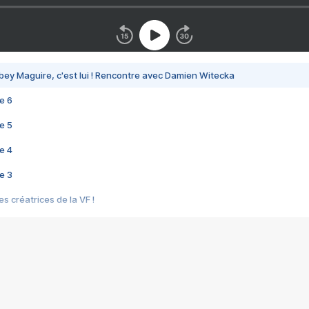
bey Maguire, c'est lui ! Rencontre avec Damien Witecka
e 6
e 5
e 4
e 3
s créatrices de la VF !
e 2
e 1
e Mektoub My Love arrive enfin ! Rencontre avec Shaïn Boumedine et Sal
i : après Toni en famille