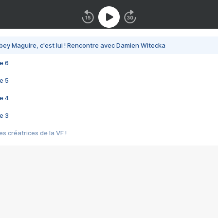
bey Maguire, c'est lui ! Rencontre avec Damien Witecka
e 6
e 5
e 4
e 3
s créatrices de la VF !
e 2
e 1
e Mektoub My Love arrive enfin ! Rencontre avec Shaïn Boumedine et Sal
i : après Toni en famille