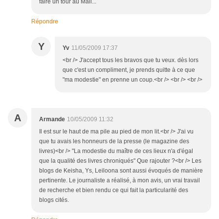
faire un tour au Mali...
Répondre
Y
Yv
11/05/2009 17:37
<br /> J'accept tous les bravos que tu veux. dès lors
que c'est un compliment, je prends quitte à ce que
"ma modestie" en prenne un coup.<br /> <br /> <br />
A
Armande
10/05/2009 11:32
Il est sur le haut de ma pile au pied de mon lit.<br /> J'ai vu
que tu avais les honneurs de la presse (le magazine des
livres)<br /> "La modestie du maître de ces lieux n'a d'égal
que la qualité des livres chroniqués" Que rajouter ?<br /> Les
blogs de Keisha, Ys, Leiloona sont aussi évoqués de manière
pertinente. Le journaliste a réalisé, à mon avis, un vrai travail
de recherche et bien rendu ce qui fait la particularité des
blogs cités.