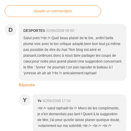
Ajouter un commentaire
D
DESPORTES
02/06/2008 08:50
Salut yves !<br /> Quel beau plaisir de te lire...enfin! belle
plume vive avec le ton critique adapté,bien bon tout ça même
pas possible de dire du mal ?ton blog est aéré et
plaisant,continues donc à nous faire partager tes coups de
cœur,pour notre plus grand plaisir.Une suggestion concernant
le titre :¨lyvres¨ ne pourrais t on pas rajouter le bateau à l
'yvresse ah ah ah !<br /> amicalement raphael
Répondre
Y
Yv
02/06/2008 17:36
<br /> salut raphaël<br /> Merci de tes compliments,
je n'en demandais pas tant ! Quant à ta suggestion
de titre, j'ai peur qu'elle laisse planer quelque doute,
notamment sur ma sobriété.<br /> <br /> <br />