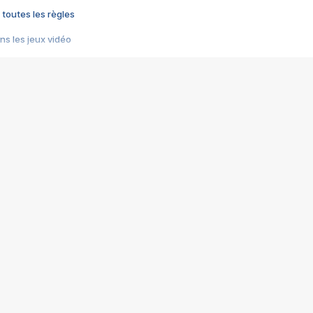
 toutes les règles
s les jeux vidéo
us choquant de Rockstar ? - Le scandale BULLY
e plus moche de Steam
du RÊVE tourne au CAUCHEMAR
pendant 8 heures
it… à tort
umiliés par un jeu vidéo
ire - Final Fantasy 8
ti un empire - Age of Empires
story DOFUS
tard, il crée l'un des pires jeux de tous les temps, MindsEye.